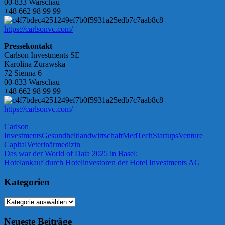
00-833 Warschau
+48 662 98 99 99
https://carlsonvc.com/
Pressekontakt
Carlson Investments SE
Karolina Zurawska
72 Sienna 6
00-833 Warschau
+48 662 98 99 99
https://carlsonvc.com/
Carlson
Investments
Gesundheit
landwirtschaft
MedTech
Startups
Venture
Capital
Veterinärmedizin
Beitragsnavigation
Vorheriger
Das war der World of Data 2025 in Basel:
Beitrag:
Nächster
Hotelankauf durch Hotelinvestoren der Hotel Investments AG
Beitrag:
Kategorien
Kategorien
Neueste Beiträge