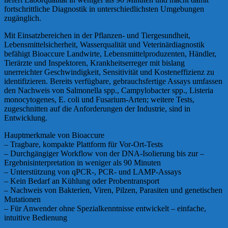
fortschrittliche Diagnostik in unterschiedlichsten Umgebungen
zugänglich.
Mit Einsatzbereichen in der Pflanzen- und Tiergesundheit,
Lebensmittelsicherheit, Wasserqualität und Veterinärdiagnostik
befähigt Bioaccure Landwirte, Lebensmittelproduzenten, Händler,
Tierärzte und Inspektoren, Krankheitserreger mit bislang
unerreichter Geschwindigkeit, Sensitivität und Kosteneffizienz zu
identifizieren. Bereits verfügbare, gebrauchsfertige Assays umfassen
den Nachweis von Salmonella spp., Campylobacter spp., Listeria
monocytogenes, E. coli und Fusarium-Arten; weitere Tests,
zugeschnitten auf die Anforderungen der Industrie, sind in
Entwicklung.
Hauptmerkmale von Bioaccure
– Tragbare, kompakte Plattform für Vor-Ort-Tests
– Durchgängiger Workflow von der DNA-Isolierung bis zur –
Ergebnisinterpretation in weniger als 90 Minuten
– Unterstützung von qPCR-, PCR- und LAMP-Assays
– Kein Bedarf an Kühlung oder Probentransport
– Nachweis von Bakterien, Viren, Pilzen, Parasiten und genetischen
Mutationen
– Für Anwender ohne Spezialkenntnisse entwickelt – einfache,
intuitive Bedienung