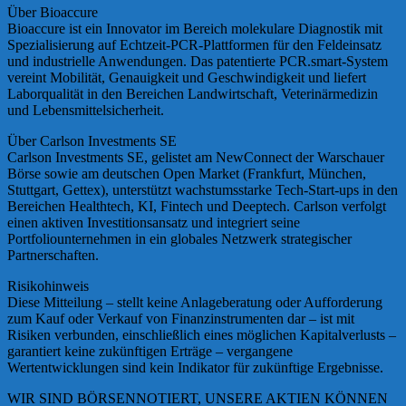
Über Bioaccure
Bioaccure ist ein Innovator im Bereich molekulare Diagnostik mit
Spezialisierung auf Echtzeit-PCR-Plattformen für den Feldeinsatz
und industrielle Anwendungen. Das patentierte PCR.smart-System
vereint Mobilität, Genauigkeit und Geschwindigkeit und liefert
Laborqualität in den Bereichen Landwirtschaft, Veterinärmedizin
und Lebensmittelsicherheit.
Über Carlson Investments SE
Carlson Investments SE, gelistet am NewConnect der Warschauer
Börse sowie am deutschen Open Market (Frankfurt, München,
Stuttgart, Gettex), unterstützt wachstumsstarke Tech-Start-ups in den
Bereichen Healthtech, KI, Fintech und Deeptech. Carlson verfolgt
einen aktiven Investitionsansatz und integriert seine
Portfoliounternehmen in ein globales Netzwerk strategischer
Partnerschaften.
Risikohinweis
Diese Mitteilung – stellt keine Anlageberatung oder Aufforderung
zum Kauf oder Verkauf von Finanzinstrumenten dar – ist mit
Risiken verbunden, einschließlich eines möglichen Kapitalverlusts –
garantiert keine zukünftigen Erträge – vergangene
Wertentwicklungen sind kein Indikator für zukünftige Ergebnisse.
WIR SIND BÖRSENNOTIERT, UNSERE AKTIEN KÖNNEN