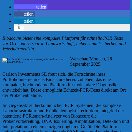
teilen
teilen
teilen
Bioaccure bietet eine kompakte Plattform für schnelle PCR-Tests
vor Ort – einsetzbar in Landwirtschaft, Lebensmittelsicherheit und
Veterinärmedizin.
Warschau/Monaco, 26.
September 2025
Carlson Investments SE freut sich, die Fortschritte ihres
Portfoliounternehmens Bioaccure hervorzuheben, das eine
kompakte, hochmoderne Plattform für molekulare Diagnostik
entwickelt hat. Diese ermöglicht Echtzeit-PCR-Tests direkt am Ort
der Probenentnahme.
Im Gegensatz zu herkömmlichen PCR-Systemen, die komplexe
Laborinfrastruktur und Kühlkettenlogistik erfordern, integriert der
patentierte PCR.smart-Analyzer von Bioaccure die
Probenvorbereitung, DNA-Isolierung, Amplifikation, Detektion und
Interpretation in einem einzigen tragbaren Gerät. Die Plattform
liefert Laborqualität in weniger als 90 Minuten und macht damit