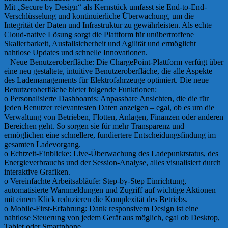
Mit „Secure by Design“ als Kernstück umfasst sie End-to-End-
Verschlüsselung und kontinuierliche Überwachung, um die
Integrität der Daten und Infrastruktur zu gewährleisten. Als echte
Cloud-native Lösung sorgt die Plattform für unübertroffene
Skalierbarkeit, Ausfallsicherheit und Agilität und ermöglicht
nahtlose Updates und schnelle Innovationen.
– Neue Benutzeroberfläche: Die ChargePoint-Plattform verfügt über
eine neu gestaltete, intuitive Benutzeroberfläche, die alle Aspekte
des Lademanagements für Elektrofahrzeuge optimiert. Die neue
Benutzeroberfläche bietet folgende Funktionen:
o Personalisierte Dashboards: Anpassbare Ansichten, die die für
jeden Benutzer relevantesten Daten anzeigen – egal, ob es um die
Verwaltung von Betrieben, Flotten, Anlagen, Finanzen oder anderen
Bereichen geht. So sorgen sie für mehr Transparenz und
ermöglichen eine schnellere, fundiertere Entscheidungsfindung im
gesamten Ladevorgang.
o Echtzeit-Einblicke: Live-Überwachung des Ladepunktstatus, des
Energieverbrauchs und der Session-Analyse, alles visualisiert durch
interaktive Grafiken.
o Vereinfachte Arbeitsabläufe: Step-by-Step Einrichtung,
automatisierte Warnmeldungen und Zugriff auf wichtige Aktionen
mit einem Klick reduzieren die Komplexität des Betriebs.
o Mobile-First-Erfahrung: Dank responsivem Design ist eine
nahtlose Steuerung von jedem Gerät aus möglich, egal ob Desktop,
Tablet oder Smartphone.