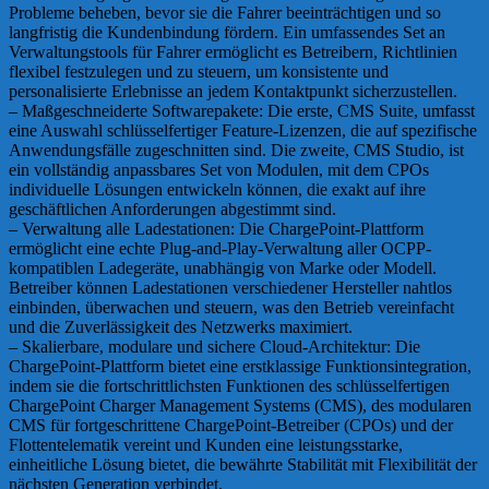
Probleme beheben, bevor sie die Fahrer beeinträchtigen und so
langfristig die Kundenbindung fördern. Ein umfassendes Set an
Verwaltungstools für Fahrer ermöglicht es Betreibern, Richtlinien
flexibel festzulegen und zu steuern, um konsistente und
personalisierte Erlebnisse an jedem Kontaktpunkt sicherzustellen.
– Maßgeschneiderte Softwarepakete: Die erste, CMS Suite, umfasst
eine Auswahl schlüsselfertiger Feature-Lizenzen, die auf spezifische
Anwendungsfälle zugeschnitten sind. Die zweite, CMS Studio, ist
ein vollständig anpassbares Set von Modulen, mit dem CPOs
individuelle Lösungen entwickeln können, die exakt auf ihre
geschäftlichen Anforderungen abgestimmt sind.
– Verwaltung alle Ladestationen: Die ChargePoint-Plattform
ermöglicht eine echte Plug-and-Play-Verwaltung aller OCPP-
kompatiblen Ladegeräte, unabhängig von Marke oder Modell.
Betreiber können Ladestationen verschiedener Hersteller nahtlos
einbinden, überwachen und steuern, was den Betrieb vereinfacht
und die Zuverlässigkeit des Netzwerks maximiert.
– Skalierbare, modulare und sichere Cloud-Architektur: Die
ChargePoint-Plattform bietet eine erstklassige Funktionsintegration,
indem sie die fortschrittlichsten Funktionen des schlüsselfertigen
ChargePoint Charger Management Systems (CMS), des modularen
CMS für fortgeschrittene ChargePoint-Betreiber (CPOs) und der
Flottentelematik vereint und Kunden eine leistungsstarke,
einheitliche Lösung bietet, die bewährte Stabilität mit Flexibilität der
nächsten Generation verbindet.