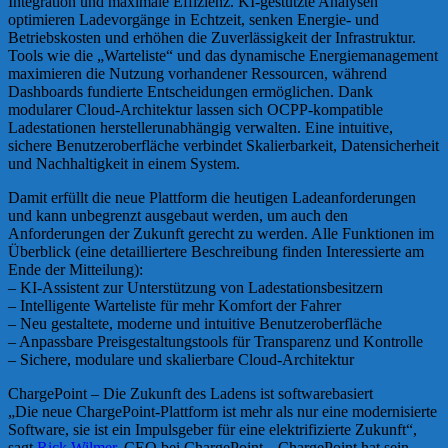
Integration und maximale Effizienz. KI-gestützte Analysen
optimieren Ladevorgänge in Echtzeit, senken Energie- und
Betriebskosten und erhöhen die Zuverlässigkeit der Infrastruktur.
Tools wie die „Warteliste“ und das dynamische Energiemanagement
maximieren die Nutzung vorhandener Ressourcen, während
Dashboards fundierte Entscheidungen ermöglichen. Dank
modularer Cloud-Architektur lassen sich OCPP-kompatible
Ladestationen herstellerunabhängig verwalten. Eine intuitive,
sichere Benutzeroberfläche verbindet Skalierbarkeit, Datensicherheit
und Nachhaltigkeit in einem System.
Damit erfüllt die neue Plattform die heutigen Ladeanforderungen
und kann unbegrenzt ausgebaut werden, um auch den
Anforderungen der Zukunft gerecht zu werden. Alle Funktionen im
Überblick (eine detailliertere Beschreibung finden Interessierte am
Ende der Mitteilung):
– KI-Assistent zur Unterstützung von Ladestationsbesitzern
– Intelligente Warteliste für mehr Komfort der Fahrer
– Neu gestaltete, moderne und intuitive Benutzeroberfläche
– Anpassbare Preisgestaltungstools für Transparenz und Kontrolle
– Sichere, modulare und skalierbare Cloud-Architektur
ChargePoint – Die Zukunft des Ladens ist softwarebasiert
„Die neue ChargePoint-Plattform ist mehr als nur eine modernisierte
Software, sie ist ein Impulsgeber für eine elektrifizierte Zukunft“,
sagt
Rick Wilmer
, CEO bei ChargePoint. „ChargePoint hat sein