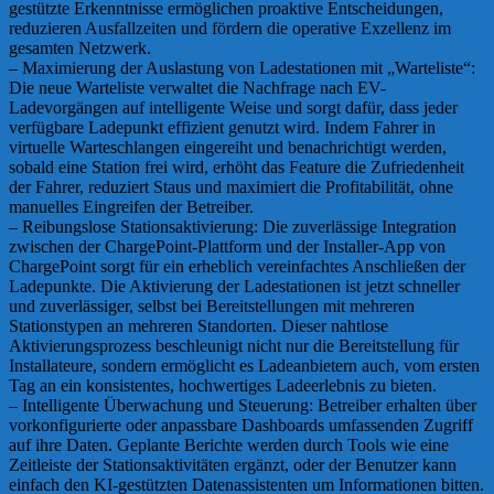
gestützte Erkenntnisse ermöglichen proaktive Entscheidungen,
reduzieren Ausfallzeiten und fördern die operative Exzellenz im
gesamten Netzwerk.
– Maximierung der Auslastung von Ladestationen mit „Warteliste“:
Die neue Warteliste verwaltet die Nachfrage nach EV-
Ladevorgängen auf intelligente Weise und sorgt dafür, dass jeder
verfügbare Ladepunkt effizient genutzt wird. Indem Fahrer in
virtuelle Warteschlangen eingereiht und benachrichtigt werden,
sobald eine Station frei wird, erhöht das Feature die Zufriedenheit
der Fahrer, reduziert Staus und maximiert die Profitabilität, ohne
manuelles Eingreifen der Betreiber.
– Reibungslose Stationsaktivierung: Die zuverlässige Integration
zwischen der ChargePoint-Plattform und der Installer-App von
ChargePoint sorgt für ein erheblich vereinfachtes Anschließen der
Ladepunkte. Die Aktivierung der Ladestationen ist jetzt schneller
und zuverlässiger, selbst bei Bereitstellungen mit mehreren
Stationstypen an mehreren Standorten. Dieser nahtlose
Aktivierungsprozess beschleunigt nicht nur die Bereitstellung für
Installateure, sondern ermöglicht es Ladeanbietern auch, vom ersten
Tag an ein konsistentes, hochwertiges Ladeerlebnis zu bieten.
– Intelligente Überwachung und Steuerung: Betreiber erhalten über
vorkonfigurierte oder anpassbare Dashboards umfassenden Zugriff
auf ihre Daten. Geplante Berichte werden durch Tools wie eine
Zeitleiste der Stationsaktivitäten ergänzt, oder der Benutzer kann
einfach den KI-gestützten Datenassistenten um Informationen bitten.