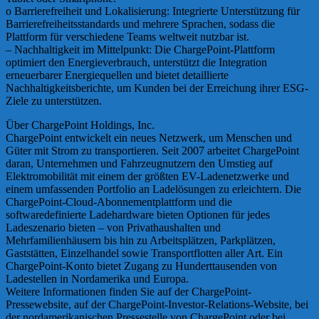
o Barrierefreiheit und Lokalisierung: Integrierte Unterstützung für
Barrierefreiheitsstandards und mehrere Sprachen, sodass die
Plattform für verschiedene Teams weltweit nutzbar ist.
– Nachhaltigkeit im Mittelpunkt: Die ChargePoint-Plattform
optimiert den Energieverbrauch, unterstützt die Integration
erneuerbarer Energiequellen und bietet detaillierte
Nachhaltigkeitsberichte, um Kunden bei der Erreichung ihrer ESG-
Ziele zu unterstützen.
Über ChargePoint Holdings, Inc.
ChargePoint entwickelt ein neues Netzwerk, um Menschen und
Güter mit Strom zu transportieren. Seit 2007 arbeitet ChargePoint
daran, Unternehmen und Fahrzeugnutzern den Umstieg auf
Elektromobilität mit einem der größten EV-Ladenetzwerke und
einem umfassenden Portfolio an Ladelösungen zu erleichtern. Die
ChargePoint-Cloud-Abonnementplattform und die
softwaredefinierte Ladehardware bieten Optionen für jedes
Ladeszenario bieten – von Privathaushalten und
Mehrfamilienhäusern bis hin zu Arbeitsplätzen, Parkplätzen,
Gaststätten, Einzelhandel sowie Transportflotten aller Art. Ein
ChargePoint-Konto bietet Zugang zu Hunderttausenden von
Ladestellen in Nordamerika und Europa.
Weitere Informationen finden Sie auf der ChargePoint-
Pressewebsite, auf der ChargePoint-Investor-Relations-Website, bei
der nordamerikanischen Pressestelle von ChargePoint oder bei