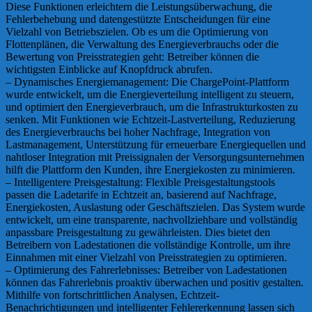
Diese Funktionen erleichtern die Leistungsüberwachung, die
Fehlerbehebung und datengestützte Entscheidungen für eine
Vielzahl von Betriebszielen. Ob es um die Optimierung von
Flottenplänen, die Verwaltung des Energieverbrauchs oder die
Bewertung von Preisstrategien geht: Betreiber können die
wichtigsten Einblicke auf Knopfdruck abrufen.
– Dynamisches Energiemanagement: Die ChargePoint-Plattform
wurde entwickelt, um die Energieverteilung intelligent zu steuern,
und optimiert den Energieverbrauch, um die Infrastrukturkosten zu
senken. Mit Funktionen wie Echtzeit-Lastverteilung, Reduzierung
des Energieverbrauchs bei hoher Nachfrage, Integration von
Lastmanagement, Unterstützung für erneuerbare Energiequellen und
nahtloser Integration mit Preissignalen der Versorgungsunternehmen
hilft die Plattform den Kunden, ihre Energiekosten zu minimieren.
– Intelligentere Preisgestaltung: Flexible Preisgestaltungstools
passen die Ladetarife in Echtzeit an, basierend auf Nachfrage,
Energiekosten, Auslastung oder Geschäftszielen. Das System wurde
entwickelt, um eine transparente, nachvollziehbare und vollständig
anpassbare Preisgestaltung zu gewährleisten. Dies bietet den
Betreibern von Ladestationen die vollständige Kontrolle, um ihre
Einnahmen mit einer Vielzahl von Preisstrategien zu optimieren.
– Optimierung des Fahrerlebnisses: Betreiber von Ladestationen
können das Fahrerlebnis proaktiv überwachen und positiv gestalten.
Mithilfe von fortschrittlichen Analysen, Echtzeit-
Benachrichtigungen und intelligenter Fehlererkennung lassen sich