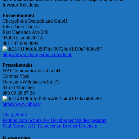
Investor Relations.
Firmenkontakt
ChargePoint Deutschland GmbH
John Paolo Canton
East Hacienda Ave 240
95008 Campbell CA
001 347 809 0994
https://www.chargepoint.com/de-de
Pressekontakt
HBI Communications GmbH
Corinna Voss
Hermann-Weinhauser-Str. 73
81673 München
089 99 38 87 30
https://www.hbi.de/
ChargePoint
Beitragsnavigation
Vorheriger
Petition zum Schutz des Heckberger Waldes gestartet
Beitrag:
Nächster
Paul Morger AG: Ratgeber zu Brother Druckern
Beitrag:
Kategorien