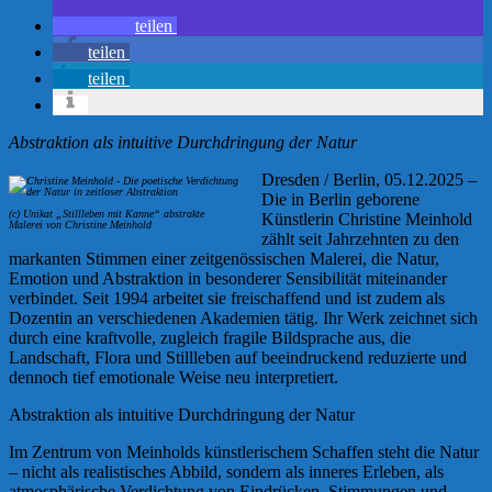
teilen
teilen
teilen
Abstraktion als intuitive Durchdringung der Natur
Dresden / Berlin, 05.12.2025 –
Die in Berlin geborene
(c) Unikat „Stillleben mit Kanne“ abstrakte
Künstlerin Christine Meinhold
Malerei von Christine Meinhold
zählt seit Jahrzehnten zu den
markanten Stimmen einer zeitgenössischen Malerei, die Natur,
Emotion und Abstraktion in besonderer Sensibilität miteinander
verbindet. Seit 1994 arbeitet sie freischaffend und ist zudem als
Dozentin an verschiedenen Akademien tätig. Ihr Werk zeichnet sich
durch eine kraftvolle, zugleich fragile Bildsprache aus, die
Landschaft, Flora und Stillleben auf beeindruckend reduzierte und
dennoch tief emotionale Weise neu interpretiert.
Abstraktion als intuitive Durchdringung der Natur
Im Zentrum von Meinholds künstlerischem Schaffen steht die Natur
– nicht als realistisches Abbild, sondern als inneres Erleben, als
atmosphärische Verdichtung von Eindrücken, Stimmungen und