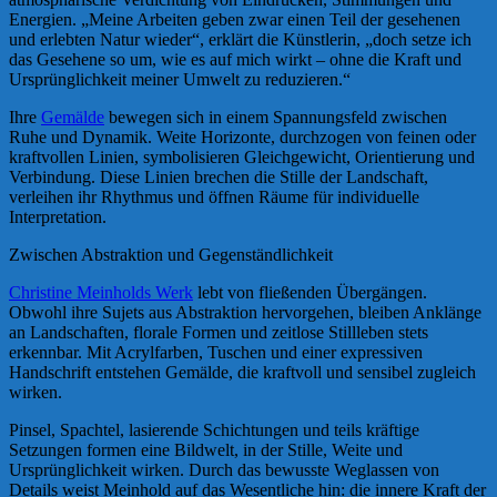
Energien. „Meine Arbeiten geben zwar einen Teil der gesehenen
und erlebten Natur wieder“, erklärt die Künstlerin, „doch setze ich
das Gesehene so um, wie es auf mich wirkt – ohne die Kraft und
Ursprünglichkeit meiner Umwelt zu reduzieren.“
Ihre
Gemälde
bewegen sich in einem Spannungsfeld zwischen
Ruhe und Dynamik. Weite Horizonte, durchzogen von feinen oder
kraftvollen Linien, symbolisieren Gleichgewicht, Orientierung und
Verbindung. Diese Linien brechen die Stille der Landschaft,
verleihen ihr Rhythmus und öffnen Räume für individuelle
Interpretation.
Zwischen Abstraktion und Gegenständlichkeit
Christine Meinholds Werk
lebt von fließenden Übergängen.
Obwohl ihre Sujets aus Abstraktion hervorgehen, bleiben Anklänge
an Landschaften, florale Formen und zeitlose Stillleben stets
erkennbar. Mit Acrylfarben, Tuschen und einer expressiven
Handschrift entstehen Gemälde, die kraftvoll und sensibel zugleich
wirken.
Pinsel, Spachtel, lasierende Schichtungen und teils kräftige
Setzungen formen eine Bildwelt, in der Stille, Weite und
Ursprünglichkeit wirken. Durch das bewusste Weglassen von
Details weist Meinhold auf das Wesentliche hin: die innere Kraft der