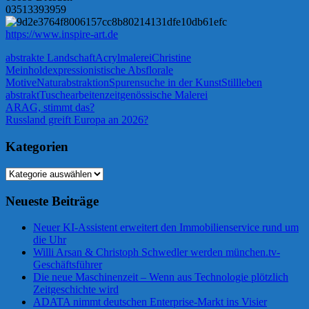
03513393959
https://www.inspire-art.de
abstrakte Landschaft
Acrylmalerei
Christine
Meinhold
expressionistische Abs
florale
Motive
Naturabstraktion
Spurensuche in der Kunst
Stillleben
abstrakt
Tuschearbeiten
zeitgenössische Malerei
Beitragsnavigation
Vorheriger
ARAG, stimmt das?
Beitrag:
Nächster
Russland greift Europa an 2026?
Beitrag:
Kategorien
Kategorien
Neueste Beiträge
Neuer KI-Assistent erweitert den Immobilienservice rund um
die Uhr
Willi Arsan & Christoph Schwedler werden münchen.tv-
Geschäftsführer
Die neue Maschinenzeit – Wenn aus Technologie plötzlich
Zeitgeschichte wird
ADATA nimmt deutschen Enterprise-Markt ins Visier