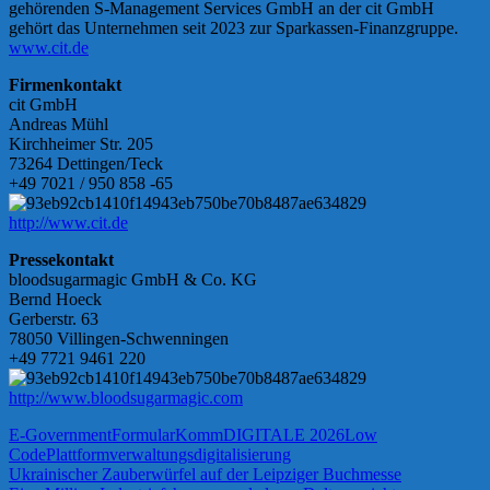
gehörenden S-Management Services GmbH an der cit GmbH
gehört das Unternehmen seit 2023 zur Sparkassen-Finanzgruppe.
www.cit.de
Firmenkontakt
cit GmbH
Andreas Mühl
Kirchheimer Str. 205
73264 Dettingen/Teck
+49 7021 / 950 858 -65
http://www.cit.de
Pressekontakt
bloodsugarmagic GmbH & Co. KG
Bernd Hoeck
Gerberstr. 63
78050 Villingen-Schwenningen
+49 7721 9461 220
http://www.bloodsugarmagic.com
E-Government
Formular
KommDIGITALE 2026
Low
Code
Plattform
verwaltungsdigitalisierung
Beitragsnavigation
Vorheriger
Ukrainischer Zauberwürfel auf der Leipziger Buchmesse