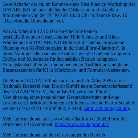
Gesellschafter der cit, im Rahmen eines Best-Practice-Workshop des
DATABUND mit anschließender Diskussion und aktuellen
Informationen von der FITKO ab 10.30 Uhr in Raum 9 bzw. 10
„Das virtuelle Umweltamt“ vor.
Am 26. März um 12.15 Uhr sprechen die beiden
geschäftsführenden Gesellschafter Thilo Schuster und Klaus
Wanner auf der DATABUND-Bühne zum Thema „Souveräne
Nutzung von KI-Technologien in der intelliForm-Plattform“. In
ihrem Vortrag stellen sie neue Features wie die Unterstützung von
GitOps und Kubernetes für den stabilen Betrieb komplexer
Antragslandschaften vor und geben einen Ausblick auf mögliche
Einsatzszenarien für KI in Workflows- und Formular-Assistenten.
Die KommDIGITALE findet am 25. und 26. März 2026 in der
Stadthalle Bielefeld statt. Die cit GmbH ist am Gemeinschaftsstand
des DATABUND e.V., Stand B6-10, vertreten. Für die
Vereinbarung eines persönlichen Gesprächstermins und eine
kostenlose Eintrittskarte können sich Interessierte an Katrin Schubert
wenden (Tel: 07021 / 95085862, E-Mail:
katrin.schubert@cit.de
).
Mehr Informationen zur Low-Code-Plattform cit intelliForm für
effizientes E-Government:
https://www.cit.de/produkte
Mehr Informationen zu den cit-Lösungen im Bereich