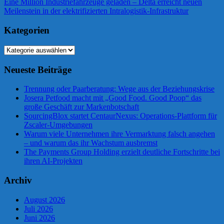
Beitrag:
Nächster
Eine Million Industriefahrzeuge geladen – Delta erreicht neuen
Beitrag:
Meilenstein in der elektrifizierten Intralogistik-Infrastruktur
Kategorien
Kategorien
Neueste Beiträge
Trennung oder Paarberatung: Wege aus der Beziehungskrise
Josera Petfood macht mit „Good Food. Good Poop“ das
große Geschäft zur Markenbotschaft
SourcingBlox startet CentaurNexus: Operations-Plattform für
Zscaler-Umgebungen
Warum viele Unternehmen ihre Vermarktung falsch angehen
– und warum das ihr Wachstum ausbremst
The Payments Group Holding erzielt deutliche Fortschritte bei
ihren AI-Projekten
Archiv
August 2026
Juli 2026
Juni 2026