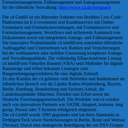
Formularmanagement, Fallmanagement und Antragsmanagement
für die öffentliche Verwaltung:
https://www.cit.de/loesungen
Die cit GmbH ist ein führender Anbieter von flexiblen Low-Code-
Plattformen im E-Government und Kundenservice mit Online-
Formularen und Formularanwendungen, mit Formularserver und
Formularmanagement, Workflows und sichererem Austausch von
Dokumenten sowie mit integriertem Antrags- und Fallmanagement.
Die innovative Produktfamilie cit intelliForm unterstützt öffentliche
Auftraggeber und Unternehmen wie Banken und Versicherungen
bei der webbasierten oder mobilen Umsetzung komplexer Antrags-
und Verwaltungsabläufe. Die vollständig XBau-konforme Lösung
cit intelliForm Virtuelles Bauamt (VBA) setzt Maßstäbe für digitale
Bauanträge und öffnet bekannte Lösungen zum
Baugenehmigungsverfahren für eine digitale Zukunft.
Zu den Kunden der cit gehören viele Behörden und Institutionen im
öffentlichen Bereich wie die Länder Baden-Württemberg, Bayern,
Berlin, Hamburg, Brandenburg und Sachsen-Anhalt, die
Landeshauptstädte München, Dresden und Erfurt sowie die
Deutsche Forschungsgemeinschaft. Die Produkte von cit werden
auch von innovativen Partnern wie AKDB, dataport, komuna, msg
group, Prosoz oder T-Systems erfolgreich eingesetzt.
Die cit GmbH wurde 1993 gegründet und hat ihren Stammsitz in
Dettingen/Teck sowie Niederlassungen in Berlin, Bonn und Wernau
(Neckar). Durch eine strategische Beteiligung der zur DSV-Gruppe