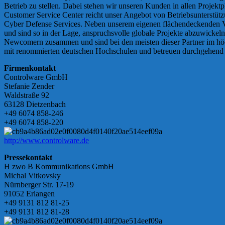
Betrieb zu stellen. Dabei stehen wir unseren Kunden in allen Projek
Customer Service Center reicht unser Angebot von Betriebsunterstü
Cyber Defense Services. Neben unserem eigenen flächendeckenden Vert
und sind so in der Lage, anspruchsvolle globale Projekte abzuwickeln
Newcomern zusammen und sind bei den meisten dieser Partner im höch
mit renommierten deutschen Hochschulen und betreuen durchgehend 
Firmenkontakt
Controlware GmbH
Stefanie Zender
Waldstraße 92
63128 Dietzenbach
+49 6074 858-246
+49 6074 858-220
http://www.controlware.de
Pressekontakt
H zwo B Kommunikations GmbH
Michal Vitkovsky
Nürnberger Str. 17-19
91052 Erlangen
+49 9131 812 81-25
+49 9131 812 81-28