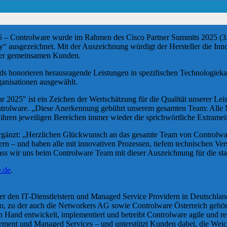
 – Controlware wurde im Rahmen des Cisco Partner Summits 2025 (3. 
“ ausgezeichnet. Mit der Auszeichnung würdigt der Hersteller die Inn
der gemeinsamen Kunden.
ds honorieren herausragende Leistungen in spezifischen Technologie
anisationen ausgewählt.
 2025″ ist ein Zeichen der Wertschätzung für die Qualität unserer Leis
ntrolware. „Diese Anerkennung gebührt unserem gesamten Team: Alle
ihren jeweiligen Bereichen immer wieder die sprichwörtliche Extrameil
rgänzt: „Herzlichen Glückwunsch an das gesamte Team von Controlwar
rn – und haben alle mit innovativen Prozessen, tiefem technischen Ver
dass wir uns beim Controlware Team mit dieser Auszeichnung für die s
.de
.
r den IT-Dienstleistern und Managed Service Providern in Deutschlan
 zu der auch die Networkers AG sowie Controlware Österreich gehören
Hand entwickelt, implementiert und betreibt Controlware agile und re
ment und Managed Services – und unterstützt Kunden dabei, die Weiche