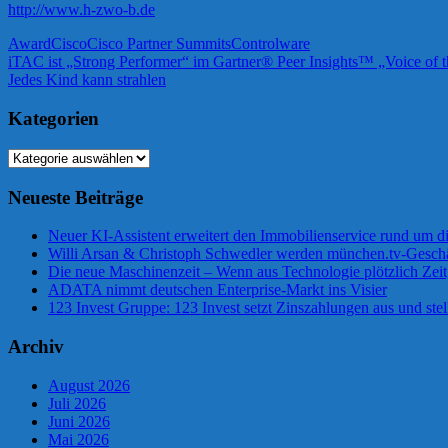
http://www.h-zwo-b.de
Award
Cisco
Cisco Partner Summits
Controlware
Beitragsnavigation
Vorheriger
iTAC ist „Strong Performer“ im Gartner® Peer Insights™ „Voice of
Beitrag:
Nächster
Jedes Kind kann strahlen
Beitrag:
Kategorien
Kategorien
Neueste Beiträge
Neuer KI-Assistent erweitert den Immobilienservice rund um d
Willi Arsan & Christoph Schwedler werden münchen.tv-Geschä
Die neue Maschinenzeit – Wenn aus Technologie plötzlich Zeit
ADATA nimmt deutschen Enterprise-Markt ins Visier
123 Invest Gruppe: 123 Invest setzt Zinszahlungen aus und stel
Archiv
August 2026
Juli 2026
Juni 2026
Mai 2026