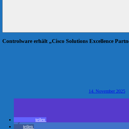
Controlware erhält „Cisco Solutions Excellence Part
14. November 2025
teilen
teilen