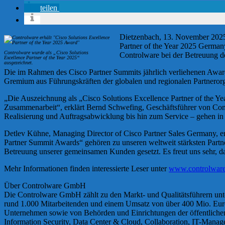
teilen
Dietzenbach, 13. November 2025
Partner of the Year 2025 Germany
Controlware wurde als „Cisco Solutions
Controlware bei der Betreuung 
Excellence Partner of the Year 2025“
ausgezeichnet.
Die im Rahmen des Cisco Partner Summits jährlich verliehenen Awar
Gremium aus Führungskräften der globalen und regionalen Partnerorg
„Die Auszeichnung als „Cisco Solutions Excellence Partner of the Year
Zusammenarbeit“, erklärt Bernd Schwefing, Geschäftsführer von Co
Realisierung und Auftragsabwicklung bis hin zum Service – gehen in 
Detlev Kühne, Managing Director of Cisco Partner Sales Germany, e
Partner Summit Awards“ gehören zu unseren weltweit stärksten Partne
Betreuung unserer gemeinsamen Kunden gesetzt. Es freut uns sehr, 
Mehr Informationen finden interessierte Leser unter
www.controlware
Über Controlware GmbH
Die Controlware GmbH zählt zu den Markt- und Qualitätsführern unte
rund 1.000 Mitarbeitenden und einem Umsatz von über 400 Mio. Euro,
Unternehmen sowie von Behörden und Einrichtungen der öffentlichen 
Information Security, Data Center & Cloud, Collaboration, IT-Manage