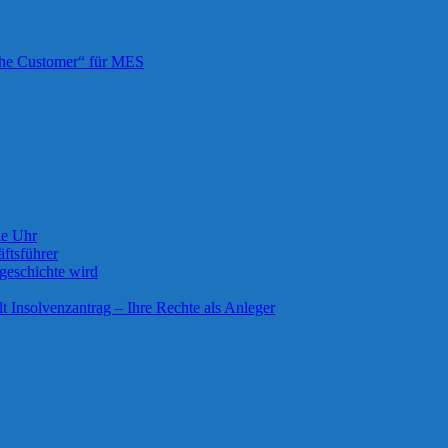
 the Customer“ für MES
ie Uhr
ftsführer
geschichte wird
lt Insolvenzantrag – Ihre Rechte als Anleger