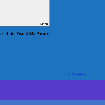
Menü
ner of the Year 2025 Award“
PRGateway