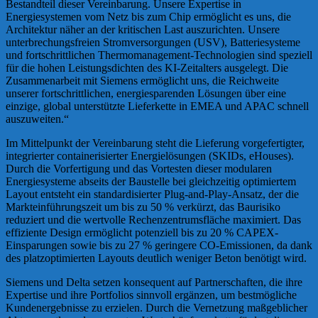
Bestandteil dieser Vereinbarung. Unsere Expertise in
Energiesystemen vom Netz bis zum Chip ermöglicht es uns, die
Architektur näher an der kritischen Last auszurichten. Unsere
unterbrechungsfreien Stromversorgungen (USV), Batteriesysteme
und fortschrittlichen Thermomanagement-Technologien sind speziell
für die hohen Leistungsdichten des KI-Zeitalters ausgelegt. Die
Zusammenarbeit mit Siemens ermöglicht uns, die Reichweite
unserer fortschrittlichen, energiesparenden Lösungen über eine
einzige, global unterstützte Lieferkette in EMEA und APAC schnell
auszuweiten.“
Im Mittelpunkt der Vereinbarung steht die Lieferung vorgefertigter,
integrierter containerisierter Energielösungen (SKIDs, eHouses).
Durch die Vorfertigung und das Vortesten dieser modularen
Energiesysteme abseits der Baustelle bei gleichzeitig optimiertem
Layout entsteht ein standardisierter Plug-and-Play-Ansatz, der die
Markteinführungszeit um bis zu 50 % verkürzt, das Baurisiko
reduziert und die wertvolle Rechenzentrumsfläche maximiert. Das
effiziente Design ermöglicht potenziell bis zu 20 % CAPEX-
Einsparungen sowie bis zu 27 % geringere CO-Emissionen, da dank
des platzoptimierten Layouts deutlich weniger Beton benötigt wird.
Siemens und Delta setzen konsequent auf Partnerschaften, die ihre
Expertise und ihre Portfolios sinnvoll ergänzen, um bestmögliche
Kundenergebnisse zu erzielen. Durch die Vernetzung maßgeblicher