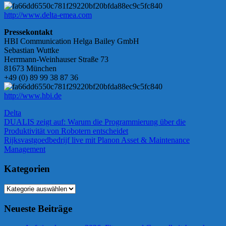
http://www.delta-emea.com
Pressekontakt
HBI Communication Helga Bailey GmbH
Sebastian Wuttke
Herrmann-Weinhauser Straße 73
81673 München
+49 (0) 89 99 38 87 36
http://www.hbi.de
Delta
Beitragsnavigation
Vorheriger
DUALIS zeigt auf: Warum die Programmierung über die
Beitrag:
Produktivität von Robotern entscheidet
Nächster
Rijksvastgoedbedrijf live mit Planon Asset & Maintenance
Beitrag:
Management
Kategorien
Kategorien
Neueste Beiträge