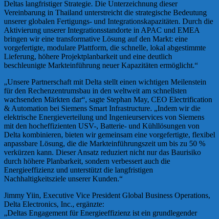
Deltas langfristiger Strategie. Die Unterzeichnung dieser
Vereinbarung in Thailand unterstreicht die strategische Bedeutung
unserer globalen Fertigungs- und Integrationskapazitäten. Durch die
Aktivierung unserer Integrationsstandorte in APAC und EMEA
bringen wir eine transformative Lösung auf den Markt: eine
vorgefertigte, modulare Plattform, die schnelle, lokal abgestimmte
Lieferung, höhere Projektplanbarkeit und eine deutlich
beschleunigte Markteinführung neuer Kapazitäten ermöglicht.“
„Unsere Partnerschaft mit Delta stellt einen wichtigen Meilenstein
für den Rechenzentrumsbau in den weltweit am schnellsten
wachsenden Märkten dar“, sagte Stephan May, CEO Electrification
& Automation bei Siemens Smart Infrastructure. „Indem wir die
elektrische Energieverteilung und Ingenieurservices von Siemens
mit den hocheffizienten USV-, Batterie- und Kühllösungen von
Delta kombinieren, bieten wir gemeinsam eine vorgefertigte, flexibel
anpassbare Lösung, die die Markteinführungszeit um bis zu 50 %
verkürzen kann. Dieser Ansatz reduziert nicht nur das Baurisiko
durch höhere Planbarkeit, sondern verbessert auch die
Energieeffizienz und unterstützt die langfristigen
Nachhaltigkeitsziele unserer Kunden.“
Jimmy Yiin, Executive Vice President Global Business Operations,
Delta Electronics, Inc., ergänzte:
„Deltas Engagement für Energieeffizienz ist ein grundlegender