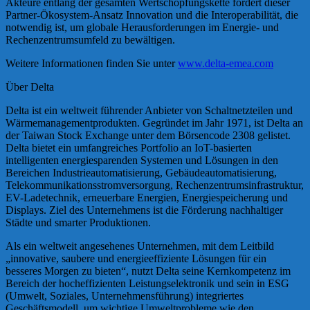
Akteure entlang der gesamten Wertschöpfungskette fördert dieser
Partner-Ökosystem-Ansatz Innovation und die Interoperabilität, die
notwendig ist, um globale Herausforderungen im Energie- und
Rechenzentrumsumfeld zu bewältigen.
Weitere Informationen finden Sie unter
www.delta-emea.com
Über Delta
Delta ist ein weltweit führender Anbieter von Schaltnetzteilen und
Wärmemanagementprodukten. Gegründet im Jahr 1971, ist Delta an
der Taiwan Stock Exchange unter dem Börsencode 2308 gelistet.
Delta bietet ein umfangreiches Portfolio an IoT-basierten
intelligenten energiesparenden Systemen und Lösungen in den
Bereichen Industrieautomatisierung, Gebäudeautomatisierung,
Telekommunikationsstromversorgung, Rechenzentrumsinfrastruktur,
EV-Ladetechnik, erneuerbare Energien, Energiespeicherung und
Displays. Ziel des Unternehmens ist die Förderung nachhaltiger
Städte und smarter Produktionen.
Als ein weltweit angesehenes Unternehmen, mit dem Leitbild
„innovative, saubere und energieeffiziente Lösungen für ein
besseres Morgen zu bieten“, nutzt Delta seine Kernkompetenz im
Bereich der hocheffizienten Leistungselektronik und sein in ESG
(Umwelt, Soziales, Unternehmensführung) integriertes
Geschäftsmodell, um wichtige Umweltprobleme wie den