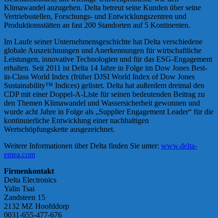
Klimawandel anzugehen. Delta betreut seine Kunden über seine
Vertriebsstellen, Forschungs- und Entwicklungszentren und
Produktionsstätten an fast 200 Standorten auf 5 Kontinenten.
Im Laufe seiner Unternehmensgeschichte hat Delta verschiedene
globale Auszeichnungen und Anerkennungen für wirtschaftliche
Leistungen, innovative Technologien und für das ESG-Engagement
erhalten. Seit 2011 ist Delta 14 Jahre in Folge im Dow Jones Best-
in-Class World Index (früher DJSI World Index of Dow Jones
Sustainability™ Indices) gelistet. Delta hat außerdem dreimal den
CDP mit einer Doppel-A-Liste für seinen bedeutenden Beitrag zu
den Themen Klimawandel und Wassersicherheit gewonnen und
wurde acht Jahre in Folge als „Supplier Engagement Leader“ für die
kontinuierliche Entwicklung einer nachhaltigen
Wertschöpfungskette ausgezeichnet.
Weitere Informationen über Delta finden Sie unter:
www.delta-
emea.com
Firmenkontakt
Delta Electronics
Yalin Tsai
Zandsteen 15
2132 MZ Hoofddorp
0031-655-477-676