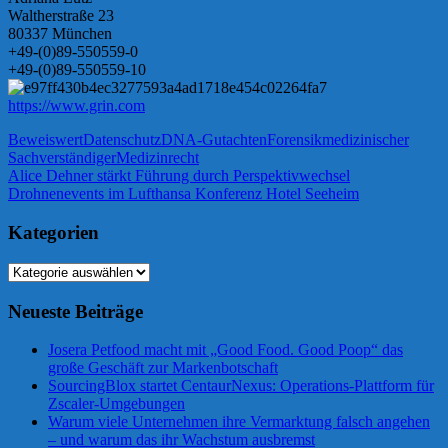
Waltherstraße 23
80337 München
+49-(0)89-550559-0
+49-(0)89-550559-10
https://www.grin.com
Beweiswert
Datenschutz
DNA-Gutachten
Forensik
medizinischer
Sachverständiger
Medizinrecht
Beitragsnavigation
Vorheriger
Alice Dehner stärkt Führung durch Perspektivwechsel
Beitrag:
Nächster
Drohnenevents im Lufthansa Konferenz Hotel Seeheim
Beitrag:
Kategorien
Kategorien
Neueste Beiträge
Josera Petfood macht mit „Good Food. Good Poop“ das
große Geschäft zur Markenbotschaft
SourcingBlox startet CentaurNexus: Operations-Plattform für
Zscaler-Umgebungen
Warum viele Unternehmen ihre Vermarktung falsch angehen
– und warum das ihr Wachstum ausbremst