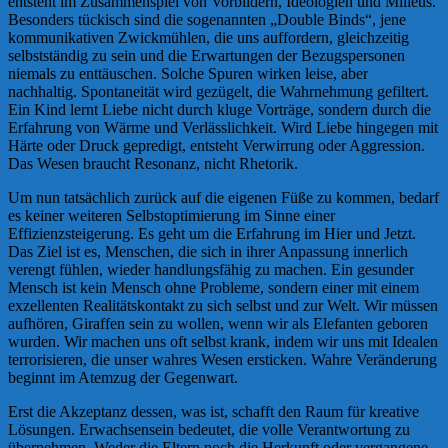
entsteht im Zusammenspiel von Vorbildern, Ideologien und Milieus.
Besonders tückisch sind die sogenannten „Double Binds“, jene
kommunikativen Zwickmühlen, die uns auffordern, gleichzeitig
selbstständig zu sein und die Erwartungen der Bezugspersonen
niemals zu enttäuschen. Solche Spuren wirken leise, aber
nachhaltig. Spontaneität wird gezügelt, die Wahrnehmung gefiltert.
Ein Kind lernt Liebe nicht durch kluge Vorträge, sondern durch die
Erfahrung von Wärme und Verlässlichkeit. Wird Liebe hingegen mit
Härte oder Druck gepredigt, entsteht Verwirrung oder Aggression.
Das Wesen braucht Resonanz, nicht Rhetorik.
Um nun tatsächlich zurück auf die eigenen Füße zu kommen, bedarf
es keiner weiteren Selbstoptimierung im Sinne einer
Effizienzsteigerung. Es geht um die Erfahrung im Hier und Jetzt.
Das Ziel ist es, Menschen, die sich in ihrer Anpassung innerlich
verengt fühlen, wieder handlungsfähig zu machen. Ein gesunder
Mensch ist kein Mensch ohne Probleme, sondern einer mit einem
exzellenten Realitätskontakt zu sich selbst und zur Welt. Wir müssen
aufhören, Giraffen sein zu wollen, wenn wir als Elefanten geboren
wurden. Wir machen uns oft selbst krank, indem wir uns mit Idealen
terrorisieren, die unser wahres Wesen ersticken. Wahre Veränderung
beginnt im Atemzug der Gegenwart.
Erst die Akzeptanz dessen, was ist, schafft den Raum für kreative
Lösungen. Erwachsensein bedeutet, die volle Verantwortung zu
übernehmen. Weder die Eltern noch die Herkunft oder vergangene