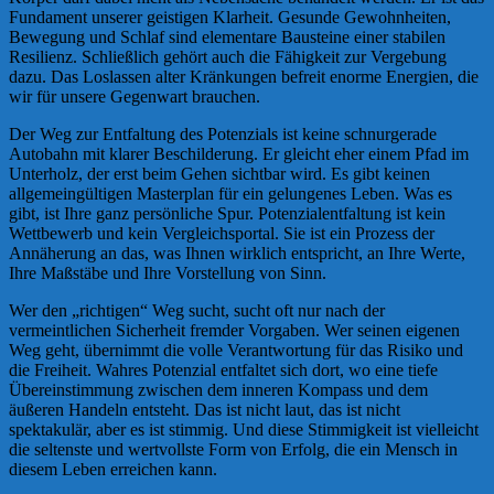
Fundament unserer geistigen Klarheit. Gesunde Gewohnheiten,
Bewegung und Schlaf sind elementare Bausteine einer stabilen
Resilienz. Schließlich gehört auch die Fähigkeit zur Vergebung
dazu. Das Loslassen alter Kränkungen befreit enorme Energien, die
wir für unsere Gegenwart brauchen.
Der Weg zur Entfaltung des Potenzials ist keine schnurgerade
Autobahn mit klarer Beschilderung. Er gleicht eher einem Pfad im
Unterholz, der erst beim Gehen sichtbar wird. Es gibt keinen
allgemeingültigen Masterplan für ein gelungenes Leben. Was es
gibt, ist Ihre ganz persönliche Spur. Potenzialentfaltung ist kein
Wettbewerb und kein Vergleichsportal. Sie ist ein Prozess der
Annäherung an das, was Ihnen wirklich entspricht, an Ihre Werte,
Ihre Maßstäbe und Ihre Vorstellung von Sinn.
Wer den „richtigen“ Weg sucht, sucht oft nur nach der
vermeintlichen Sicherheit fremder Vorgaben. Wer seinen eigenen
Weg geht, übernimmt die volle Verantwortung für das Risiko und
die Freiheit. Wahres Potenzial entfaltet sich dort, wo eine tiefe
Übereinstimmung zwischen dem inneren Kompass und dem
äußeren Handeln entsteht. Das ist nicht laut, das ist nicht
spektakulär, aber es ist stimmig. Und diese Stimmigkeit ist vielleicht
die seltenste und wertvollste Form von Erfolg, die ein Mensch in
diesem Leben erreichen kann.