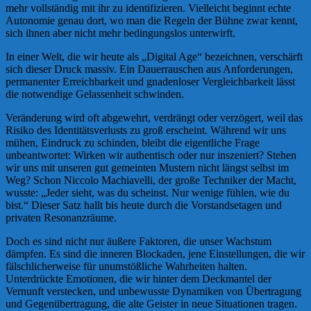
mehr vollständig mit ihr zu identifizieren. Vielleicht beginnt echte
Autonomie genau dort, wo man die Regeln der Bühne zwar kennt,
sich ihnen aber nicht mehr bedingungslos unterwirft.
In einer Welt, die wir heute als „Digital Age“ bezeichnen, verschärft
sich dieser Druck massiv. Ein Dauerrauschen aus Anforderungen,
permanenter Erreichbarkeit und gnadenloser Vergleichbarkeit lässt
die notwendige Gelassenheit schwinden.
Veränderung wird oft abgewehrt, verdrängt oder verzögert, weil das
Risiko des Identitätsverlusts zu groß erscheint. Während wir uns
mühen, Eindruck zu schinden, bleibt die eigentliche Frage
unbeantwortet: Wirken wir authentisch oder nur inszeniert? Stehen
wir uns mit unseren gut gemeinten Mustern nicht längst selbst im
Weg? Schon Niccolo Machiavelli, der große Techniker der Macht,
wusste: „Jeder sieht, was du scheinst. Nur wenige fühlen, wie du
bist.“ Dieser Satz hallt bis heute durch die Vorstandsetagen und
privaten Resonanzräume.
Doch es sind nicht nur äußere Faktoren, die unser Wachstum
dämpfen. Es sind die inneren Blockaden, jene Einstellungen, die wir
fälschlicherweise für unumstößliche Wahrheiten halten.
Unterdrückte Emotionen, die wir hinter dem Deckmantel der
Vernunft verstecken, und unbewusste Dynamiken von Übertragung
und Gegenübertragung, die alte Geister in neue Situationen tragen.