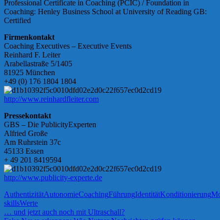
Professional Certificate in Coaching (PCIC) / Foundation in
Coaching: Henley Business School at University of Reading GB:
Certified
Firmenkontakt
Coaching Executives – Executive Events
Reinhard F. Leiter
Arabellastraße 5/1405
81925 München
+49 (0) 176 1804 1804
http://www.reinhardfleiter.com
Pressekontakt
GBS – Die PublicityExperten
Alfried Große
Am Ruhrstein 37c
45133 Essen
+ 49 201 8419594
http://www.publicity-experte.de
Authentizität
Autonomie
Coaching
Führung
Identität
Konditionierung
Mo
skills
Werte
Beitragsnavigation
Vorheriger
… und jetzt auch noch mit Ultraschall?