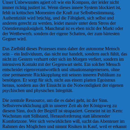
Unser Unbewusstes agiert oft wie ein Kompass, der leider nicht
immer richtig justiert ist. Wenn dieses innere System blockiert ist,
fehlt in kritischen Momenten die Kraft zur Selbstbestimmung.
Authentizität wird brüchig, und die Fähigkeit, sich selbst und
anderen gerecht zu werden, leidet massiv unter dem Stress der
Orientierungslosigkeit. Manchmal ist es eben nicht der Markt oder
der Wettbewerb, sondern der eigene Schatten, der zum härtesten
Gegner wird.
Das Zielbild dieses Prozesses muss daher der autonome Mensch
sein – ein Individuum, das nicht nur handelt, sondern auch fühlt, das
nicht im Gestern verharrt oder sich im Morgen verliert, sondern im
intensiven Kontakt mit der Gegenwart steht. Ein solcher Mensch
entscheidet eigenverantwortlich und situationsangemessen, ohne
eine permanente Rückkopplung mit seinem inneren Publikum zu
benötigen. Er sorgt für sich, nicht aus einem platten Egoismus
heraus, sondern aus der Einsicht in die Notwendigkeit der eigenen
psychischen und physischen Integrität.
Die zentrale Ressource, um die es dabei geht, ist der Sinn.
Selbstverwirklichung gilt in unserer Zeit als der Königsweg zu
diesem Sinn, doch der Begriff ist strapaziert. Gemeint ist im Kern:
Wachstum statt Stillstand, Herausforderung statt lähmender
Komfortzone. Wer sich verwirklichen will, sucht das Abenteuer im
Rahmen des Möglichen und nimmt Risiken in Kauf, weil er erkannt