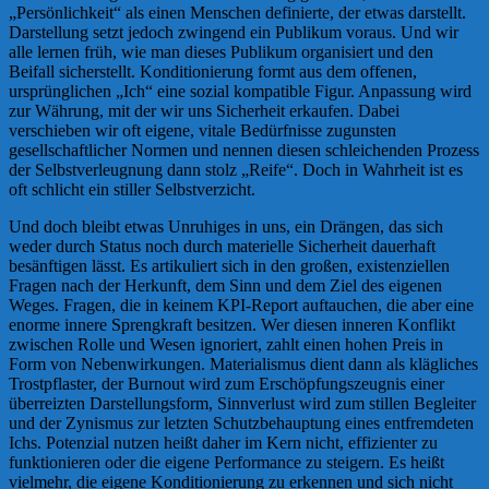
„Persönlichkeit“ als einen Menschen definierte, der etwas darstellt.
Darstellung setzt jedoch zwingend ein Publikum voraus. Und wir
alle lernen früh, wie man dieses Publikum organisiert und den
Beifall sicherstellt. Konditionierung formt aus dem offenen,
ursprünglichen „Ich“ eine sozial kompatible Figur. Anpassung wird
zur Währung, mit der wir uns Sicherheit erkaufen. Dabei
verschieben wir oft eigene, vitale Bedürfnisse zugunsten
gesellschaftlicher Normen und nennen diesen schleichenden Prozess
der Selbstverleugnung dann stolz „Reife“. Doch in Wahrheit ist es
oft schlicht ein stiller Selbstverzicht.
Und doch bleibt etwas Unruhiges in uns, ein Drängen, das sich
weder durch Status noch durch materielle Sicherheit dauerhaft
besänftigen lässt. Es artikuliert sich in den großen, existenziellen
Fragen nach der Herkunft, dem Sinn und dem Ziel des eigenen
Weges. Fragen, die in keinem KPI-Report auftauchen, die aber eine
enorme innere Sprengkraft besitzen. Wer diesen inneren Konflikt
zwischen Rolle und Wesen ignoriert, zahlt einen hohen Preis in
Form von Nebenwirkungen. Materialismus dient dann als klägliches
Trostpflaster, der Burnout wird zum Erschöpfungszeugnis einer
überreizten Darstellungsform, Sinnverlust wird zum stillen Begleiter
und der Zynismus zur letzten Schutzbehauptung eines entfremdeten
Ichs. Potenzial nutzen heißt daher im Kern nicht, effizienter zu
funktionieren oder die eigene Performance zu steigern. Es heißt
vielmehr, die eigene Konditionierung zu erkennen und sich nicht