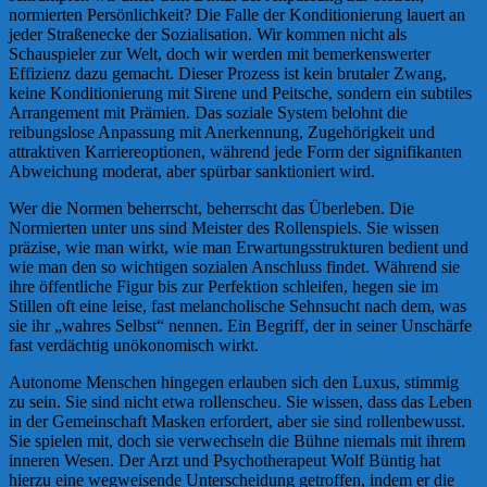
normierten Persönlichkeit? Die Falle der Konditionierung lauert an
jeder Straßenecke der Sozialisation. Wir kommen nicht als
Schauspieler zur Welt, doch wir werden mit bemerkenswerter
Effizienz dazu gemacht. Dieser Prozess ist kein brutaler Zwang,
keine Konditionierung mit Sirene und Peitsche, sondern ein subtiles
Arrangement mit Prämien. Das soziale System belohnt die
reibungslose Anpassung mit Anerkennung, Zugehörigkeit und
attraktiven Karriereoptionen, während jede Form der signifikanten
Abweichung moderat, aber spürbar sanktioniert wird.
Wer die Normen beherrscht, beherrscht das Überleben. Die
Normierten unter uns sind Meister des Rollenspiels. Sie wissen
präzise, wie man wirkt, wie man Erwartungsstrukturen bedient und
wie man den so wichtigen sozialen Anschluss findet. Während sie
ihre öffentliche Figur bis zur Perfektion schleifen, hegen sie im
Stillen oft eine leise, fast melancholische Sehnsucht nach dem, was
sie ihr „wahres Selbst“ nennen. Ein Begriff, der in seiner Unschärfe
fast verdächtig unökonomisch wirkt.
Autonome Menschen hingegen erlauben sich den Luxus, stimmig
zu sein. Sie sind nicht etwa rollenscheu. Sie wissen, dass das Leben
in der Gemeinschaft Masken erfordert, aber sie sind rollenbewusst.
Sie spielen mit, doch sie verwechseln die Bühne niemals mit ihrem
inneren Wesen. Der Arzt und Psychotherapeut Wolf Büntig hat
hierzu eine wegweisende Unterscheidung getroffen, indem er die