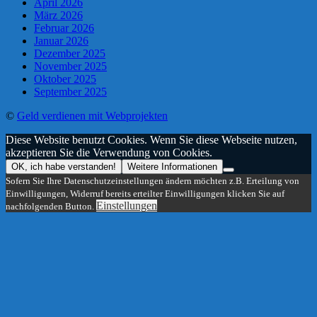
April 2026
März 2026
Februar 2026
Januar 2026
Dezember 2025
November 2025
Oktober 2025
September 2025
©
Geld verdienen mit Webprojekten
Diese Website benutzt Cookies. Wenn Sie diese Webseite nutzen,
akzeptieren Sie die Verwendung von Cookies.
OK, ich habe verstanden!
Weitere Informationen
Sofern Sie Ihre Datenschutzeinstellungen ändern möchten z.B. Erteilung von
Einwilligungen, Widerruf bereits erteilter Einwilligungen klicken Sie auf
Einstellungen
nachfolgenden Button.