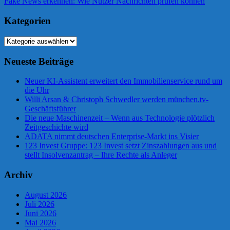
Beitrag:
Nächster
Fake News erkennen: Wie Nutzer Nachrichten prüfen können
Beitrag:
Kategorien
Kategorien
Neueste Beiträge
Neuer KI-Assistent erweitert den Immobilienservice rund um
die Uhr
Willi Arsan & Christoph Schwedler werden münchen.tv-
Geschäftsführer
Die neue Maschinenzeit – Wenn aus Technologie plötzlich
Zeitgeschichte wird
ADATA nimmt deutschen Enterprise-Markt ins Visier
123 Invest Gruppe: 123 Invest setzt Zinszahlungen aus und
stellt Insolvenzantrag – Ihre Rechte als Anleger
Archiv
August 2026
Juli 2026
Juni 2026
Mai 2026