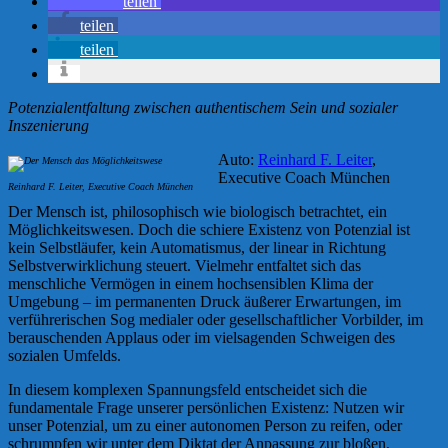
teilen
teilen
teilen
Potenzialentfaltung zwischen authentischem Sein und sozialer
Inszenierung
Auto:
Reinhard F. Leiter
,
Executive Coach München
Reinhard F. Leiter, Executive Coach München
Der Mensch ist, philosophisch wie biologisch betrachtet, ein
Möglichkeitswesen. Doch die schiere Existenz von Potenzial ist
kein Selbstläufer, kein Automatismus, der linear in Richtung
Selbstverwirklichung steuert. Vielmehr entfaltet sich das
menschliche Vermögen in einem hochsensiblen Klima der
Umgebung – im permanenten Druck äußerer Erwartungen, im
verführerischen Sog medialer oder gesellschaftlicher Vorbilder, im
berauschenden Applaus oder im vielsagenden Schweigen des
sozialen Umfelds.
In diesem komplexen Spannungsfeld entscheidet sich die
fundamentale Frage unserer persönlichen Existenz: Nutzen wir
unser Potenzial, um zu einer autonomen Person zu reifen, oder
schrumpfen wir unter dem Diktat der Anpassung zur bloßen,