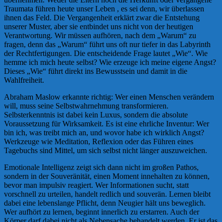
Traumata führen heute unser Leben , es sei denn, wir überlassen
ihnen das Feld. Die Vergangenheit erklärt zwar die Entstehung
unserer Muster, aber sie entbindet uns nicht von der heutigen
Verantwortung. Wir müssen aufhören, nach dem „Warum“ zu
fragen, denn das „Warum“ führt uns oft nur tiefer in das Labyrinth
der Rechtfertigungen. Die entscheidende Frage lautet „Wie“. Wie
hemme ich mich heute selbst? Wie erzeuge ich meine eigene Angst?
Dieses „Wie“ führt direkt ins Bewusstsein und damit in die
Wahlfreiheit.
Abraham Maslow erkannte richtig: Wer einen Menschen verändern
will, muss seine Selbstwahrnehmung transformieren.
Selbsterkenntnis ist dabei kein Luxus, sondern die absolute
Voraussetzung für Wirksamkeit. Es ist eine ehrliche Inventur: Wer
bin ich, was treibt mich an, und wovor habe ich wirklich Angst?
Werkzeuge wie Meditation, Reflexion oder das Führen eines
Tagebuchs sind Mittel, um sich selbst nicht länger auszuweichen.
Emotionale Intelligenz zeigt sich dann nicht im großen Pathos,
sondern in der Souveränität, einen Moment innehalten zu können,
bevor man impulsiv reagiert. Wer Informationen sucht, statt
vorschnell zu urteilen, handelt redlich und souverän. Lernen bleibt
dabei eine lebenslange Pflicht, denn Neugier hält uns beweglich.
Wer aufhört zu lernen, beginnt innerlich zu erstarren. Auch der
Körper darf dabei nicht als Nebensache behandelt werden. Er ist das