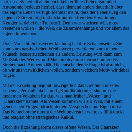
hat, dass Sicherheit allein noch kein erfülltes Leben garantiert.
Autonomie bedeutet hierbei, dass niemand anders dauerhaft über
das eigene Leben verfügt. Identität meint, dass der Lebensweg den
eigenen Stärken folgt und nicht nur den fremden Erwartungen.
Neugier ist dabei der Treibstoff. Denn wer wachsen will, muss
verstehen wollen – die Welt, die Zusammenhänge und vor allem das
eigene Innenleben.
Doch Vorsicht: Selbstverwirklichung hat ihre Schattenseiten. Sie
kann zum narzisstischen Wettbewerb pervertieren, zum reinen
Wunsch, besser zu scheinen als andere. Leistung wird dann zum
Maßstab des Wertes, und Machtmotive mischen sich unter das
Streben nach Authentizität. Die entscheidende Frage ist also nicht,
ob wir uns verwirklichen wollen, sondern welchem Motiv wir dabei
folgen.
Mit der Erziehung beginnt unweigerlich das Drehbuch unseres
Lebens. „Persönlichkeit“ und „Konditionierung“ sind nur die
modernen Vokabeln für das, was man früher „Wesen“ und
„Charakter“ nannte. Als Wesen kommen wir zur Welt, mit einem
genetischen Fingerabdruck, der ein Versprechen auf Eigenart ist.
Das Neugeborene nimmt die Welt unverstellt wahr, es fühlt direkt
und reagiert ohne strategisches Kalkül.
Doch die Erziehung formt dieses offene Wesen. Der Charakter