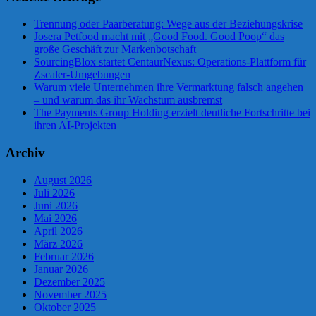
Trennung oder Paarberatung: Wege aus der Beziehungskrise
Josera Petfood macht mit „Good Food. Good Poop“ das
große Geschäft zur Markenbotschaft
SourcingBlox startet CentaurNexus: Operations-Plattform für
Zscaler-Umgebungen
Warum viele Unternehmen ihre Vermarktung falsch angehen
– und warum das ihr Wachstum ausbremst
The Payments Group Holding erzielt deutliche Fortschritte bei
ihren AI-Projekten
Archiv
August 2026
Juli 2026
Juni 2026
Mai 2026
April 2026
März 2026
Februar 2026
Januar 2026
Dezember 2025
November 2025
Oktober 2025