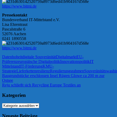
https://www.bitmi.de
Pressekontakt
Bundesverband IT-Mittelstand e.V.
Lisa Ehrentraut
Pascalstraße 6
52076 Aachen
0241 1890558
https://www.bitmi.de
Datenhoheit
digitale Souveränität
Digitalmarkt
EU-
Präferenz
europäische Digitalpolitik
Innovationspolitik
IT
Mittelstand
IT-Förderung
KMU-
Strategie
Lieferkettenresilienz
Regulierungsrahmen
Souveränitätswashi
Beitragsnavigation
Vorheriger
Baugrundstücke erschlossen Insel Rügen Glowe ca 200 m zur
Beitrag:
Ostsee
Nächster
Reju schließt sich Recycling Europe Textiles an
Beitrag:
Kategorien
Kategorien
Neueste Beiträge