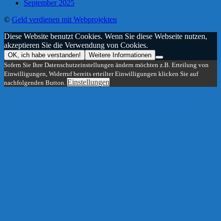
September 2025
©
Geld verdienen mit Webprojekten
Diese Website benutzt Cookies. Wenn Sie diese Webseite nutzen,
akzeptieren Sie die Verwendung von Cookies.
OK, ich habe verstanden!
Weitere Informationen
Sofern Sie Ihre Datenschutzeinstellungen ändern möchten z.B. Erteilung von
Einwilligungen, Widerruf bereits erteilter Einwilligungen klicken Sie auf
Einstellungen
nachfolgenden Button.