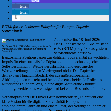
teilen
teilen
teilen
BITMi fordert konkreten Fahrplan für Europas Digitale
Souveränität
Aachen/Berlin, 18. Juni 2026 –
Der Bundesverband IT-Mittelstand
Dr. Oliver Grün (BITMi-Präsident) zum deutsch-
e. V. (BITMi) begrüßt das gestern
französischen Positionspapier zur digitalen
Souveräni
veröffentlichte deutsch-
französische Positionspapier zur digitalen Souveränität als wichtigen
Impuls für eine europäische Digitalpolitik, die technologische
Selbstbestimmung, Wettbewerbsfähigkeit und europäische
Wertvorstellungen in den Vordergrund rückt. Das Papier benennt
den akuten Handlungsbedarf, der aus außereuropäischen
Abhängigkeiten entsteht und betont die entscheidende Rolle des
Mittelstands auf dem Weg in eine digital-souveräne Zukunft,
allerdings verbleibt es weitestgehend bei einer Bestandsaufnahme.
Verbandpräsident Dr. Oliver Grün kommentiert: „Es braucht eine
klare Vision für die digitale Souveränität Europas – mit
ambitioniertem Fahrplan und einem Staat, der vorangeht, indem er
konsequent auf europäische Lösungen setzt.“