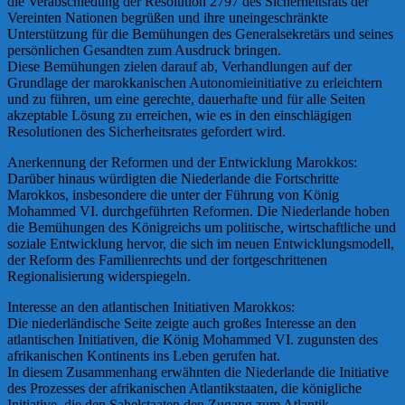
die Verabschiedung der Resolution 2797 des Sicherheitsrats der
Vereinten Nationen begrüßen und ihre uneingeschränkte
Unterstützung für die Bemühungen des Generalsekretärs und seines
persönlichen Gesandten zum Ausdruck bringen.
Diese Bemühungen zielen darauf ab, Verhandlungen auf der
Grundlage der marokkanischen Autonomieinitiative zu erleichtern
und zu führen, um eine gerechte, dauerhafte und für alle Seiten
akzeptable Lösung zu erreichen, wie es in den einschlägigen
Resolutionen des Sicherheitsrates gefordert wird.
Anerkennung der Reformen und der Entwicklung Marokkos:
Darüber hinaus würdigten die Niederlande die Fortschritte
Marokkos, insbesondere die unter der Führung von König
Mohammed VI. durchgeführten Reformen. Die Niederlande hoben
die Bemühungen des Königreichs um politische, wirtschaftliche und
soziale Entwicklung hervor, die sich im neuen Entwicklungsmodell,
der Reform des Familienrechts und der fortgeschrittenen
Regionalisierung widerspiegeln.
Interesse an den atlantischen Initiativen Marokkos:
Die niederländische Seite zeigte auch großes Interesse an den
atlantischen Initiativen, die König Mohammed VI. zugunsten des
afrikanischen Kontinents ins Leben gerufen hat.
In diesem Zusammenhang erwähnten die Niederlande die Initiative
des Prozesses der afrikanischen Atlantikstaaten, die königliche
Initiative, die den Sahelstaaten den Zugang zum Atlantik