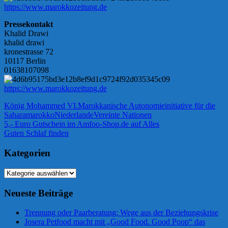
https://www.marokkozeitung.de
Pressekontakt
Khalid Drawi
khalid drawi
kronestrasse 72
10117 Berlin
01638107098
https://www.marokkozeitung.de
König Mohammed VI.
Marokkanische Autonomieinitiative für die
Sahara
marokko
Niederlande
Vereinte Nationen
Beitragsnavigation
Vorheriger
5,- Euro Gutschein im Amfoo-Shop.de auf Alles
Beitrag:
Nächster
Guten Schlaf finden
Beitrag:
Kategorien
Kategorien
Neueste Beiträge
Trennung oder Paarberatung: Wege aus der Beziehungskrise
Josera Petfood macht mit „Good Food. Good Poop“ das