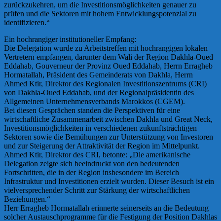
zurückzukehren, um die Investitionsmöglichkeiten genauer zu
prüfen und die Sektoren mit hohem Entwicklungspotenzial zu
identifizieren.“
Ein hochrangiger institutioneller Empfang:
Die Delegation wurde zu Arbeitstreffen mit hochrangigen lokalen
Vertretern empfangen, darunter dem Wali der Region Dakhla-Oued
Eddahab, Gouverneur der Provinz Oued Eddahab, Herrn Erragheb
Hormatallah, Präsident des Gemeinderats von Dakhla, Herrn
Ahmed Ktir, Direktor des Regionalen Investitionszentrums (CRI)
von Dakhla-Oued Eddahab, und der Regionalpräsidentin des
Allgemeinen Unternehmensverbands Marokkos (CGEM).
Bei diesen Gesprächen standen die Perspektiven für eine
wirtschaftliche Zusammenarbeit zwischen Dakhla und Great Neck,
Investitionsmöglichkeiten in verschiedenen zukunftsträchtigen
Sektoren sowie die Bemühungen zur Unterstützung von Investoren
und zur Steigerung der Attraktivität der Region im Mittelpunkt.
Ahmed Ktir, Direktor des CRI, betonte: „Die amerikanische
Delegation zeigte sich beeindruckt von den bedeutenden
Fortschritten, die in der Region insbesondere im Bereich
Infrastruktur und Investitionen erzielt wurden. Dieser Besuch ist ein
vielversprechender Schritt zur Stärkung der wirtschaftlichen
Beziehungen.“
Herr Erragheb Hormatallah erinnerte seinerseits an die Bedeutung
solcher Austauschprogramme für die Festigung der Position Dakhlas