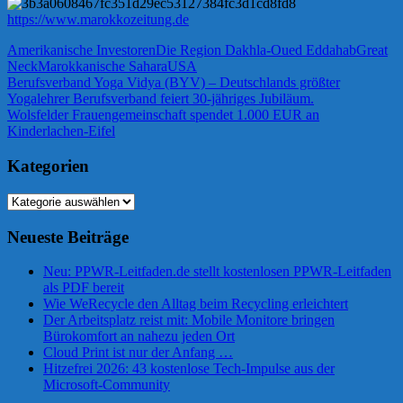
https://www.marokkozeitung.de
Amerikanische Investoren
Die Region Dakhla-Oued Eddahab
Great
Neck
Marokkanische Sahara
USA
Beitragsnavigation
Vorheriger
Berufsverband Yoga Vidya (BYV) – Deutschlands größter
Beitrag:
Yogalehrer Berufsverband feiert 30-jähriges Jubiläum.
Nächster
Wolsfelder Frauengemeinschaft spendet 1.000 EUR an
Beitrag:
Kinderlachen-Eifel
Kategorien
Kategorien
Neueste Beiträge
Neu: PPWR-Leitfaden.de stellt kostenlosen PPWR-Leitfaden
als PDF bereit
Wie WeRecycle den Alltag beim Recycling erleichtert
Der Arbeitsplatz reist mit: Mobile Monitore bringen
Bürokomfort an nahezu jeden Ort
Cloud Print ist nur der Anfang …
Hitzefrei 2026: 43 kostenlose Tech-Impulse aus der
Microsoft-Community