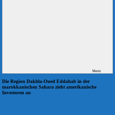
Menü
Die Region Dakhla-Oued Eddahab in der
marokkanischen Sahara zieht amerikanische
Investoren an