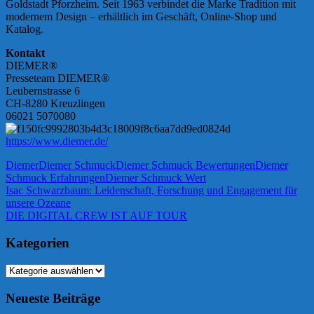
Goldstadt Pforzheim. Seit 1963 verbindet die Marke Tradition mit
modernem Design – erhältlich im Geschäft, Online-Shop und
Katalog.
Kontakt
DIEMER®
Presseteam DIEMER®
Leubernstrasse 6
CH-8280 Kreuzlingen
06021 5070080
https://www.diemer.de/
Diemer
Diemer Schmuck
Diemer Schmuck Bewertungen
Diemer
Schmuck Erfahrungen
Diemer Schmuck Wert
Beitragsnavigation
Vorheriger
Isac Schwarzbaum: Leidenschaft, Forschung und Engagement für
Beitrag:
unsere Ozeane
Nächster
DIE DIGITAL CREW IST AUF TOUR
Beitrag:
Kategorien
Kategorien
Neueste Beiträge