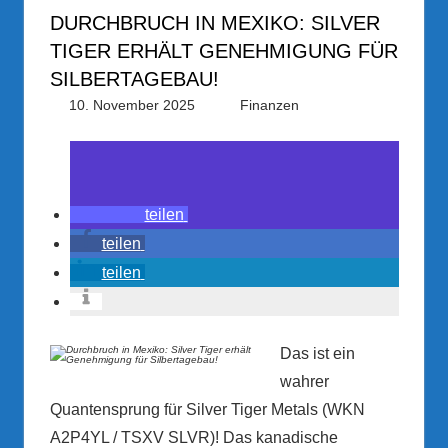
DURCHBRUCH IN MEXIKO: SILVER
TIGER ERHÄLT GENEHMIGUNG FÜR
SILBERTAGEBAU!
10. November 2025
PRGateway
Finanzen
teilen
teilen
teilen
Das ist ein
wahrer
Quantensprung für Silver Tiger Metals (WKN
A2P4YL / TSXV SLVR)! Das kanadische