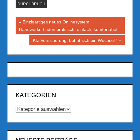
DURCHBRUCH
Beitragsnavigation
Vorheriger
Einzigartiges neues Onlinesystem:
Beitrag:
Handwerkerfinden praktisch, einfach, komfortabel
Nächster
Kfz-Versicherung: Lohnt sich ein Wechsel?
Beitrag:
KATEGORIEN
Kategorien