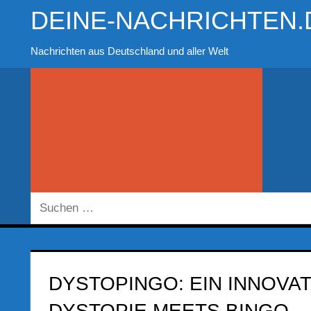
Zum
DEINE-NACHRICHTEN.
Inhalt
springen
Nachrichten aus Deutschland und aller Welt
Suchen
nach:
DYSTOPINGO: EIN INNOVAT
DYSTOPIE MEETS BINGO