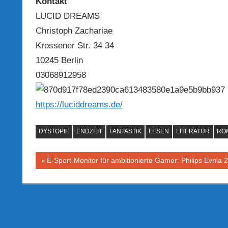
Kontakt
LUCID DREAMS
Christoph Zachariae
Krossener Str. 34 34
10245 Berlin
03068912958
https://luciddreams.de/
DYSTOPIE
ENDZEIT
FANTASTIK
LESEN
LITERATUR
RO
Beitragsnavigation
Vorheriger
E-Sport-Monitor für ambitionierte Gamer: Philips Evni
Beitrag: