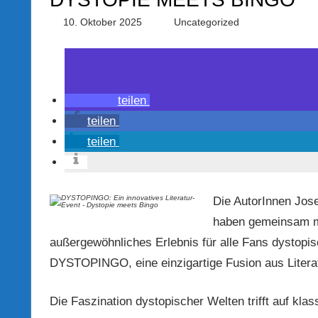
10. Oktober 2025
PRGateway
Uncategorized
teilen
teilen
teilen
Die AutorInnen Jos
haben gemeinsam m
außergewöhnliches Erlebnis für alle Fans dystopi
DYSTOPINGO, eine einzigartige Fusion aus Litera
Die Faszination dystopischer Welten trifft auf kla