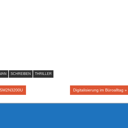
MAN
SCHREIBEN
THRILLER
Nächster
a 25M2N3200U
Digitalisierung im Büroalltag
Beitrag: