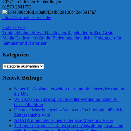
70771 Leinfelden-Echterdingen
01579 2641793
https://eco-hotelservice.de/
Hotelservice
Beitragsnavigation
Vorheriger
Trinkgeld ohne Stress: Die kleinen Regeln der großen Geste
Beitrag:
Nächster
Media Exklusiv erklärt die Bedeutung christlicher Prägungen für
Beitrag:
Sammler und Historiker
Kategorien
Kategorien
Neueste Beiträge
Neuer KI-Assistent erweitert den Immobilienservice rund um
die Uhr
Willi Arsan & Christoph Schwedler werden münchen.tv-
Geschäftsführer
Die neue Maschinenzeit – Wenn aus Technologie plötzlich
Zeitgeschichte wird
ADATA nimmt deutschen Enterprise-Markt ins Visier
123 Invest Gruppe: 123 Invest setzt Zinszahlungen aus und
stellt Insolvenzantrag – Ihre Rechte als Anleger