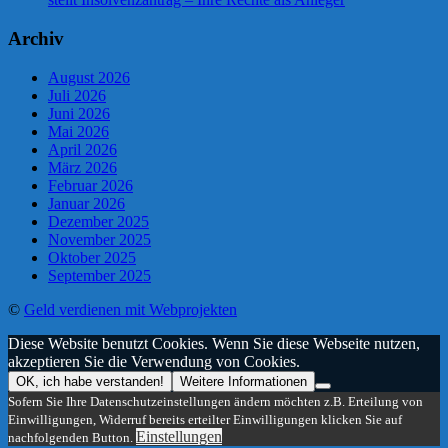
Archiv
August 2026
Juli 2026
Juni 2026
Mai 2026
April 2026
März 2026
Februar 2026
Januar 2026
Dezember 2025
November 2025
Oktober 2025
September 2025
©
Geld verdienen mit Webprojekten
Diese Website benutzt Cookies. Wenn Sie diese Webseite nutzen,
akzeptieren Sie die Verwendung von Cookies.
OK, ich habe verstanden!
Weitere Informationen
Sofern Sie Ihre Datenschutzeinstellungen ändern möchten z.B. Erteilung von
Einwilligungen, Widerruf bereits erteilter Einwilligungen klicken Sie auf
Einstellungen
nachfolgenden Button.