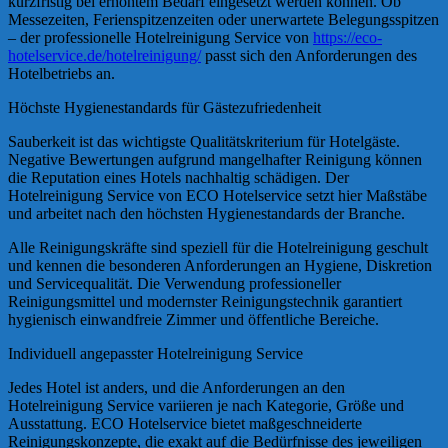
kurzfristig bei erhöhtem Bedarf eingesetzt werden können. Ob
Messezeiten, Ferienspitzenzeiten oder unerwartete Belegungsspitzen
– der professionelle Hotelreinigung Service von
https://eco-
hotelservice.de/hotelreinigung/
passt sich den Anforderungen des
Hotelbetriebs an.
Höchste Hygienestandards für Gästezufriedenheit
Sauberkeit ist das wichtigste Qualitätskriterium für Hotelgäste.
Negative Bewertungen aufgrund mangelhafter Reinigung können
die Reputation eines Hotels nachhaltig schädigen. Der
Hotelreinigung Service von ECO Hotelservice setzt hier Maßstäbe
und arbeitet nach den höchsten Hygienestandards der Branche.
Alle Reinigungskräfte sind speziell für die Hotelreinigung geschult
und kennen die besonderen Anforderungen an Hygiene, Diskretion
und Servicequalität. Die Verwendung professioneller
Reinigungsmittel und modernster Reinigungstechnik garantiert
hygienisch einwandfreie Zimmer und öffentliche Bereiche.
Individuell angepasster Hotelreinigung Service
Jedes Hotel ist anders, und die Anforderungen an den
Hotelreinigung Service variieren je nach Kategorie, Größe und
Ausstattung. ECO Hotelservice bietet maßgeschneiderte
Reinigungskonzepte, die exakt auf die Bedürfnisse des jeweiligen