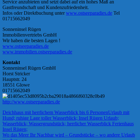
Service anzubieten und setzt dabei auf ein hohes Maß an
Gastfreundschaft und Kundenzufriedenheit.
Infos oder Direktbuchung unter
www.ostseeparadies.de
Tel
01715662049
Sonneninsel Rügen
Immobilienvertriebs GmbH
Wir haben die besten Lagen !
www.ostseeparadies.de
www.immobilien.ostseeparadies.de
Kontakt
Sonneninsel Rügen GmbH
Horst Stricker
Hauptstr. 24
18551 Glowe
01715662049
http://www.ostseeparadies.de
Deichhaus mit herrlichem Wasserblick bis 6 Personen
Urlaub mit
Hund; ruhige Lage toller Wasserblick; Insel Rügen Urlaub;
Wasserblick; Wassergrundstück; herrlicher Wasserblick Ferienhaus
Insel Rügen;
Beitragsnavigation
Vorheriger
Wo das Meer Ihr Nachbar wird – Grundstücke – wo andere Urlaub