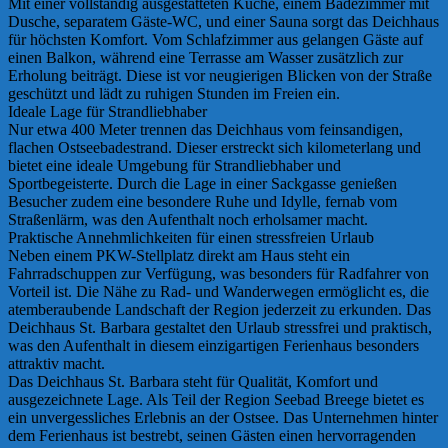
Mit einer vollständig ausgestatteten Küche, einem Badezimmer mit
Dusche, separatem Gäste-WC, und einer Sauna sorgt das Deichhaus
für höchsten Komfort. Vom Schlafzimmer aus gelangen Gäste auf
einen Balkon, während eine Terrasse am Wasser zusätzlich zur
Erholung beiträgt. Diese ist vor neugierigen Blicken von der Straße
geschützt und lädt zu ruhigen Stunden im Freien ein.
Ideale Lage für Strandliebhaber
Nur etwa 400 Meter trennen das Deichhaus vom feinsandigen,
flachen Ostseebadestrand. Dieser erstreckt sich kilometerlang und
bietet eine ideale Umgebung für Strandliebhaber und
Sportbegeisterte. Durch die Lage in einer Sackgasse genießen
Besucher zudem eine besondere Ruhe und Idylle, fernab vom
Straßenlärm, was den Aufenthalt noch erholsamer macht.
Praktische Annehmlichkeiten für einen stressfreien Urlaub
Neben einem PKW-Stellplatz direkt am Haus steht ein
Fahrradschuppen zur Verfügung, was besonders für Radfahrer von
Vorteil ist. Die Nähe zu Rad- und Wanderwegen ermöglicht es, die
atemberaubende Landschaft der Region jederzeit zu erkunden. Das
Deichhaus St. Barbara gestaltet den Urlaub stressfrei und praktisch,
was den Aufenthalt in diesem einzigartigen Ferienhaus besonders
attraktiv macht.
Das Deichhaus St. Barbara steht für Qualität, Komfort und
ausgezeichnete Lage. Als Teil der Region Seebad Breege bietet es
ein unvergessliches Erlebnis an der Ostsee. Das Unternehmen hinter
dem Ferienhaus ist bestrebt, seinen Gästen einen hervorragenden