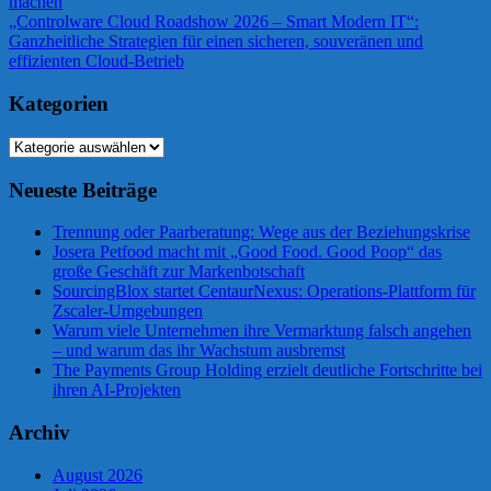
Beitrag:
machen
Nächster
„Controlware Cloud Roadshow 2026 – Smart Modern IT“:
Beitrag:
Ganzheitliche Strategien für einen sicheren, souveränen und
effizienten Cloud-Betrieb
Kategorien
Kategorien
Neueste Beiträge
Trennung oder Paarberatung: Wege aus der Beziehungskrise
Josera Petfood macht mit „Good Food. Good Poop“ das
große Geschäft zur Markenbotschaft
SourcingBlox startet CentaurNexus: Operations-Plattform für
Zscaler-Umgebungen
Warum viele Unternehmen ihre Vermarktung falsch angehen
– und warum das ihr Wachstum ausbremst
The Payments Group Holding erzielt deutliche Fortschritte bei
ihren AI-Projekten
Archiv
August 2026