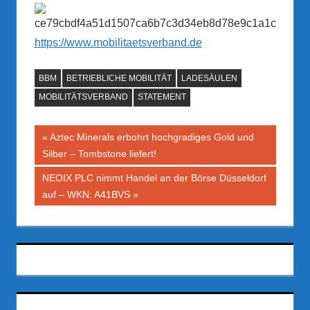
https://www.mobilitaetsverband.de
BBM
BETRIEBLICHE MOBILITÄT
LADESÄULEN
MOBILITÄTSVERBAND
STATEMENT
Beitragsnavigation
Vorheriger
Aztec Minerals erbohrt hochgradiges Gold und
Beitrag:
Silber – Tombstone liefert!
Nächster
NEOIX PLC nimmt Handel an der Börse Düsseldorf
Beitrag:
auf – WKN: A41BVS