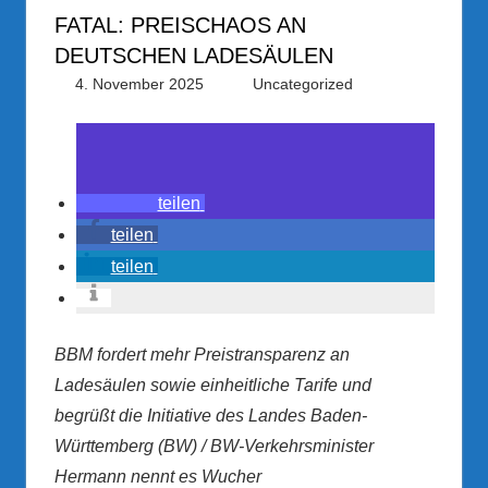
FATAL: PREISCHAOS AN
DEUTSCHEN LADESÄULEN
4. November 2025
PRGateway
Uncategorized
teilen
teilen
teilen
BBM fordert mehr Preistransparenz an
Ladesäulen sowie einheitliche Tarife und
begrüßt die Initiative des Landes Baden-
Württemberg (BW) / BW-Verkehrsminister
Hermann nennt es Wucher