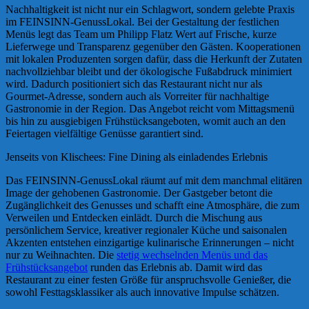
Nachhaltigkeit ist nicht nur ein Schlagwort, sondern gelebte Praxis
im FEINSINN-GenussLokal. Bei der Gestaltung der festlichen
Menüs legt das Team um Philipp Flatz Wert auf Frische, kurze
Lieferwege und Transparenz gegenüber den Gästen. Kooperationen
mit lokalen Produzenten sorgen dafür, dass die Herkunft der Zutaten
nachvollziehbar bleibt und der ökologische Fußabdruck minimiert
wird. Dadurch positioniert sich das Restaurant nicht nur als
Gourmet-Adresse, sondern auch als Vorreiter für nachhaltige
Gastronomie in der Region. Das Angebot reicht vom Mittagsmenü
bis hin zu ausgiebigen Frühstücksangeboten, womit auch an den
Feiertagen vielfältige Genüsse garantiert sind.
Jenseits von Klischees: Fine Dining als einladendes Erlebnis
Das FEINSINN-GenussLokal räumt auf mit dem manchmal elitären
Image der gehobenen Gastronomie. Der Gastgeber betont die
Zugänglichkeit des Genusses und schafft eine Atmosphäre, die zum
Verweilen und Entdecken einlädt. Durch die Mischung aus
persönlichem Service, kreativer regionaler Küche und saisonalen
Akzenten entstehen einzigartige kulinarische Erinnerungen – nicht
nur zu Weihnachten. Die
stetig wechselnden Menüs und das
Frühstücksangebot
runden das Erlebnis ab. Damit wird das
Restaurant zu einer festen Größe für anspruchsvolle Genießer, die
sowohl Festtagsklassiker als auch innovative Impulse schätzen.