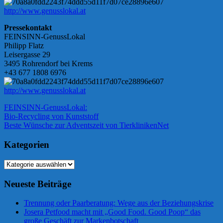
http://www.genusslokal.at
Pressekontakt
FEINSINN-GenussLokal
Philipp Flatz
Leisergasse 29
3495 Rohrendorf bei Krems
+43 677 1808 6976
http://www.genusslokal.at
FEINSINN-GenussLokal:
Beitragsnavigation
Vorheriger
Bio-Recycling von Kunststoff
Beitrag:
Nächster
Beste Wünsche zur Adventszeit von TierklinikenNet
Beitrag:
Kategorien
Kategorien
Neueste Beiträge
Trennung oder Paarberatung: Wege aus der Beziehungskrise
Josera Petfood macht mit „Good Food. Good Poop“ das
große Geschäft zur Markenbotschaft