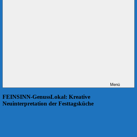
Menü
FEINSINN-GenussLokal: Kreative
Neuinterpretation der Festtagsküche