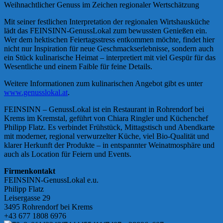
Weihnachtlicher Genuss im Zeichen regionaler Wertschätzung
Mit seiner festlichen Interpretation der regionalen Wirtshausküche
lädt das FEINSINN-GenussLokal zum bewussten Genießen ein.
Wer dem hektischen Feiertagsstress entkommen möchte, findet hier
nicht nur Inspiration für neue Geschmackserlebnisse, sondern auch
ein Stück kulinarische Heimat – interpretiert mit viel Gespür für das
Wesentliche und einem Faible für feine Details.
Weitere Informationen zum kulinarischen Angebot gibt es unter
www.genusslokal.at
.
FEINSINN – GenussLokal ist ein Restaurant in Rohrendorf bei
Krems im Kremstal, geführt von Chiara Ringler und Küchenchef
Philipp Flatz. Es verbindet Frühstück, Mittagstisch und Abendkarte
mit moderner, regional verwurzelter Küche, viel Bio-Qualität und
klarer Herkunft der Produkte – in entspannter Weinatmosphäre und
auch als Location für Feiern und Events.
Firmenkontakt
FEINSINN-GenussLokal e.u.
Philipp Flatz
Leisergasse 29
3495 Rohrendorf bei Krems
+43 677 1808 6976