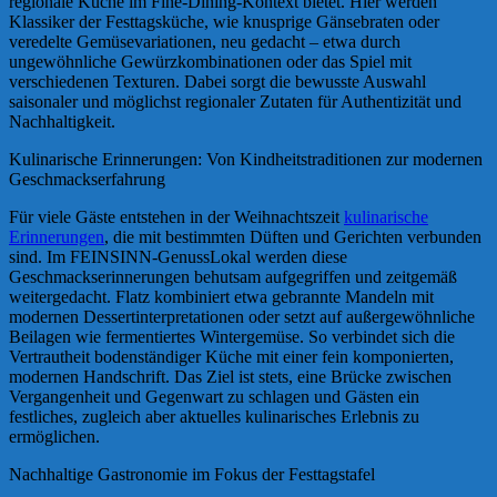
regionale Küche im Fine-Dining-Kontext bietet. Hier werden
Klassiker der Festtagsküche, wie knusprige Gänsebraten oder
veredelte Gemüsevariationen, neu gedacht – etwa durch
ungewöhnliche Gewürzkombinationen oder das Spiel mit
verschiedenen Texturen. Dabei sorgt die bewusste Auswahl
saisonaler und möglichst regionaler Zutaten für Authentizität und
Nachhaltigkeit.
Kulinarische Erinnerungen: Von Kindheitstraditionen zur modernen
Geschmackserfahrung
Für viele Gäste entstehen in der Weihnachtszeit
kulinarische
Erinnerungen
, die mit bestimmten Düften und Gerichten verbunden
sind. Im FEINSINN-GenussLokal werden diese
Geschmackserinnerungen behutsam aufgegriffen und zeitgemäß
weitergedacht. Flatz kombiniert etwa gebrannte Mandeln mit
modernen Dessertinterpretationen oder setzt auf außergewöhnliche
Beilagen wie fermentiertes Wintergemüse. So verbindet sich die
Vertrautheit bodenständiger Küche mit einer fein komponierten,
modernen Handschrift. Das Ziel ist stets, eine Brücke zwischen
Vergangenheit und Gegenwart zu schlagen und Gästen ein
festliches, zugleich aber aktuelles kulinarisches Erlebnis zu
ermöglichen.
Nachhaltige Gastronomie im Fokus der Festtagstafel