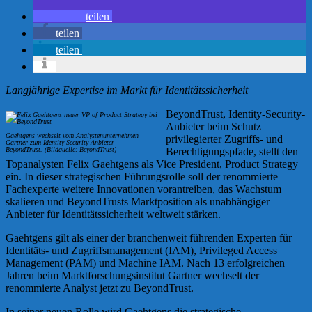
teilen
teilen
teilen
Langjährige Expertise im Markt für Identitätssicherheit
BeyondTrust, Identity-Security-
Anbieter beim Schutz
Gaehtgens wechselt vom Analystenunternehmen
privilegierter Zugriffs- und
Gartner zum Identity-Security-Anbieter
BeyondTrust. (Bildquelle: BeyondTrust)
Berechtigungspfade, stellt den
Topanalysten Felix Gaehtgens als Vice President, Product Strategy
ein. In dieser strategischen Führungsrolle soll der renommierte
Fachexperte weitere Innovationen vorantreiben, das Wachstum
skalieren und BeyondTrusts Marktposition als unabhängiger
Anbieter für Identitätssicherheit weltweit stärken.
Gaehtgens gilt als einer der branchenweit führenden Experten für
Identitäts- und Zugriffsmanagement (IAM), Privileged Access
Management (PAM) und Machine IAM. Nach 13 erfolgreichen
Jahren beim Marktforschungsinstitut Gartner wechselt der
renommierte Analyst jetzt zu BeyondTrust.
In seiner neuen Rolle wird Gaehtgens die strategische