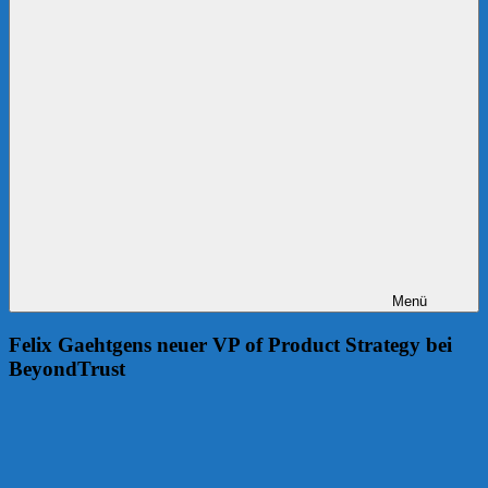
Menü
Felix Gaehtgens neuer VP of Product Strategy bei
BeyondTrust