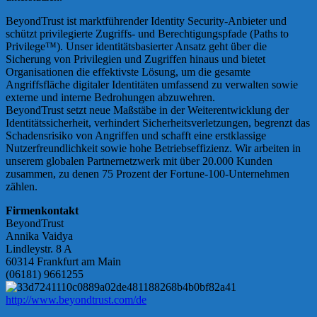
BeyondTrust ist marktführender Identity Security-Anbieter und
schützt privilegierte Zugriffs- und Berechtigungspfade (Paths to
Privilege™). Unser identitätsbasierter Ansatz geht über die
Sicherung von Privilegien und Zugriffen hinaus und bietet
Organisationen die effektivste Lösung, um die gesamte
Angriffsfläche digitaler Identitäten umfassend zu verwalten sowie
externe und interne Bedrohungen abzuwehren.
BeyondTrust setzt neue Maßstäbe in der Weiterentwicklung der
Identitätssicherheit, verhindert Sicherheitsverletzungen, begrenzt das
Schadensrisiko von Angriffen und schafft eine erstklassige
Nutzerfreundlichkeit sowie hohe Betriebseffizienz. Wir arbeiten in
unserem globalen Partnernetzwerk mit über 20.000 Kunden
zusammen, zu denen 75 Prozent der Fortune-100-Unternehmen
zählen.
Firmenkontakt
BeyondTrust
Annika Vaidya
Lindleystr. 8 A
60314 Frankfurt am Main
(06181) 9661255
http://www.beyondtrust.com/de