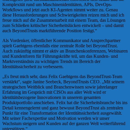
Komplexität rund um Maschinenidentitäten, APIs, DevOps-
Workflows und jetzt auch KI-Agenten nimmt weiter zu. Genau
diese Herausforderungen und Schwierigkeiten reizen mich und ich
freue mich auf die Zusammenarbeit mit einem Team, das Lösungen
zum Schließen kritischer Sicherheitslücken entwickelt – und damit
auch BeyondTrusts marktführende Position festigt.“
Als Vordenker, öffentlicher Kommunikator und Ansprechpartner
spielt Gaehtgens ebenfalls eine zentrale Rolle bei BeyondTrust.
Auch zukünftig nimmt er aktiv an Branchenkonferenzen, Webinaren
und Kundenforen für Führungskräfte teil, um das Kunden- und
Marktverständnis zu wichtigen Trends im Bereich der
Identitätssicherheit zu verbessern.
„Es freut mich sehr, dass Felix Gaehtgens das BeyondTrust-Team
verstärkt“, sagte Janine Seebeck, BeyondTrusts CEO. „Mit seinem
strategischen Weitblick und Branchenwissen sowie jahrelanger
Erfahrung im Gespräch mit CISOs aus aller Welt wird er
identitätsbezogene Innovationen in unserem gesamten
Produktportfolio anschieben. Felix hat die Sicherheitsbranche bis ins
Detail kennengelernt und ganz bewusst BeyondTrust als zentralen
Punkt für eine Transformation der Identitätssicherheit ausgewählt.
Mit seiner Fachexpertise und Motivation werden wir unser
Wachstum steigern und Kunden auf der ganzen Welt weiterführend
unterstützen.“