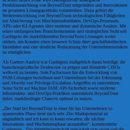
Produktausrichtung von BeyondTrust mitgestalten und Innovationen
im gesamten Lösungsportfolio vorantreiben. Dazu gehört die
Weiterentwicklung von BeyondTrusts technologischen Fähigkeiten
zur Absicherung von Maschinenidentitäten, DevOps-Prozessen,
APIs oder KI-Agenten über moderne und dynamische Ansätze. Mit
seiner umfangreichen Branchenkenntnis und strategischen Sicht soll
Gaehtgens die marktführenden BeyondTrust-Lösungen weiter
stärken, um Kunden einen besseren Schutz ihrer geschäftskritischen
Identitäten und eine deutliche Reduzierung der Unternehmensrisiken
zu ermöglichen.
Als Gartner-Analyst war Gaehtgens maßgeblich daran beteiligt, die
branchenspezifische Denkweise zu prägen und Hunderte CISOs
weltweit zu beraten. Sein Fachwissen hat die Entwicklung von
PAM-Lösungen beeinflusst und Unternehmen bei der Erkennung
und Abwehr von Privilege-Escalation-Angriffen zu unterstützen.
Seine Sicht auf Machine IAM, API-Sicherheit sowie moderne
Infrastruktur- und DevOps-Praktiken unterstützen BeyondTrust
dabei, marktbedingte Chancen optimal zu nutzen.
„Der Start bei BeyondTrust in einer für das Unternehmen so
spannenden Phase freut mich sehr. Das Marktpotenzial ist
unglaublich und ich kann es kaum erwarten, die nächste
Innovations- und Wachstumsphase anzustoßen“, kommentierte
Gaehtgens. „Die Identitätslandschaft entwickelt sich rasant und die