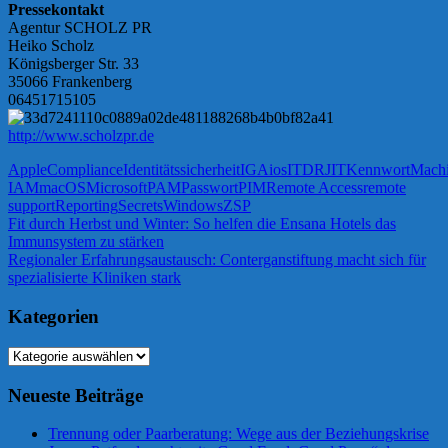
Pressekontakt
Agentur SCHOLZ PR
Heiko Scholz
Königsberger Str. 33
35066 Frankenberg
06451715105
http://www.scholzpr.de
Apple
Compliance
Identitätssicherheit
IGA
ios
ITDR
JIT
Kennwort
Mach
IAM
macOS
Microsoft
PAM
Passwort
PIM
Remote Access
remote
support
Reporting
Secrets
Windows
ZSP
Beitragsnavigation
Vorheriger
Fit durch Herbst und Winter: So helfen die Ensana Hotels das
Beitrag:
Immunsystem zu stärken
Nächster
Regionaler Erfahrungsaustausch: Conterganstiftung macht sich für
Beitrag:
spezialisierte Kliniken stark
Kategorien
Kategorien
Neueste Beiträge
Trennung oder Paarberatung: Wege aus der Beziehungskrise