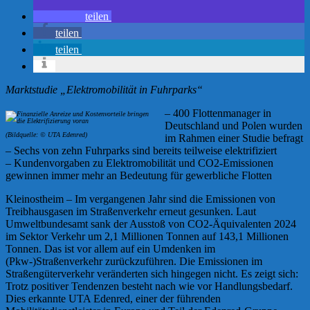
teilen
teilen
teilen
Marktstudie „Elektromobilität in Fuhrparks“
– 400 Flottenmanager in
Deutschland und Polen wurden
(Bildquelle: © UTA Edenred)
im Rahmen einer Studie befragt
– Sechs von zehn Fuhrparks sind bereits teilweise elektrifiziert
– Kundenvorgaben zu Elektromobilität und CO2-Emissionen
gewinnen immer mehr an Bedeutung für gewerbliche Flotten
Kleinostheim – Im vergangenen Jahr sind die Emissionen von
Treibhausgasen im Straßenverkehr erneut gesunken. Laut
Umweltbundesamt sank der Ausstoß von CO2-Äquivalenten 2024
im Sektor Verkehr um 2,1 Millionen Tonnen auf 143,1 Millionen
Tonnen. Das ist vor allem auf ein Umdenken im
(Pkw-)Straßenverkehr zurückzuführen. Die Emissionen im
Straßengüterverkehr veränderten sich hingegen nicht. Es zeigt sich:
Trotz positiver Tendenzen besteht nach wie vor Handlungsbedarf.
Dies erkannte UTA Edenred, einer der führenden