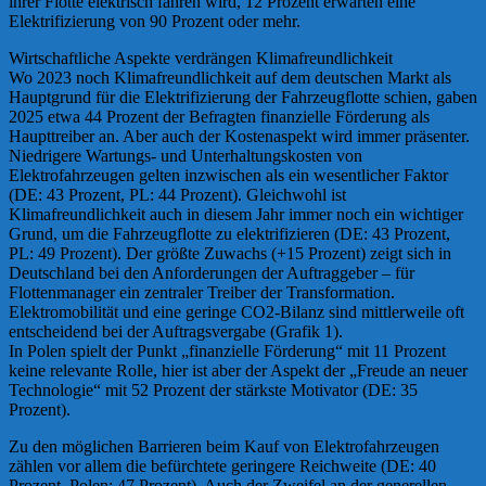
ihrer Flotte elektrisch fahren wird, 12 Prozent erwarten eine
Elektrifizierung von 90 Prozent oder mehr.
Wirtschaftliche Aspekte verdrängen Klimafreundlichkeit
Wo 2023 noch Klimafreundlichkeit auf dem deutschen Markt als
Hauptgrund für die Elektrifizierung der Fahrzeugflotte schien, gaben
2025 etwa 44 Prozent der Befragten finanzielle Förderung als
Haupttreiber an. Aber auch der Kostenaspekt wird immer präsenter.
Niedrigere Wartungs- und Unterhaltungskosten von
Elektrofahrzeugen gelten inzwischen als ein wesentlicher Faktor
(DE: 43 Prozent, PL: 44 Prozent). Gleichwohl ist
Klimafreundlichkeit auch in diesem Jahr immer noch ein wichtiger
Grund, um die Fahrzeugflotte zu elektrifizieren (DE: 43 Prozent,
PL: 49 Prozent). Der größte Zuwachs (+15 Prozent) zeigt sich in
Deutschland bei den Anforderungen der Auftraggeber – für
Flottenmanager ein zentraler Treiber der Transformation.
Elektromobilität und eine geringe CO2-Bilanz sind mittlerweile oft
entscheidend bei der Auftragsvergabe (Grafik 1).
In Polen spielt der Punkt „finanzielle Förderung“ mit 11 Prozent
keine relevante Rolle, hier ist aber der Aspekt der „Freude an neuer
Technologie“ mit 52 Prozent der stärkste Motivator (DE: 35
Prozent).
Zu den möglichen Barrieren beim Kauf von Elektrofahrzeugen
zählen vor allem die befürchtete geringere Reichweite (DE: 40
Prozent, Polen: 47 Prozent). Auch der Zweifel an der generellen