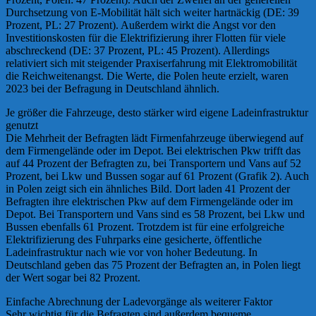
Durchsetzung von E-Mobilität hält sich weiter hartnäckig (DE: 39
Prozent, PL: 27 Prozent). Außerdem wirkt die Angst vor den
Investitionskosten für die Elektrifizierung ihrer Flotten für viele
abschreckend (DE: 37 Prozent, PL: 45 Prozent). Allerdings
relativiert sich mit steigender Praxiserfahrung mit Elektromobilität
die Reichweitenangst. Die Werte, die Polen heute erzielt, waren
2023 bei der Befragung in Deutschland ähnlich.
Je größer die Fahrzeuge, desto stärker wird eigene Ladeinfrastruktur
genutzt
Die Mehrheit der Befragten lädt Firmenfahrzeuge überwiegend auf
dem Firmengelände oder im Depot. Bei elektrischen Pkw trifft das
auf 44 Prozent der Befragten zu, bei Transportern und Vans auf 52
Prozent, bei Lkw und Bussen sogar auf 61 Prozent (Grafik 2). Auch
in Polen zeigt sich ein ähnliches Bild. Dort laden 41 Prozent der
Befragten ihre elektrischen Pkw auf dem Firmengelände oder im
Depot. Bei Transportern und Vans sind es 58 Prozent, bei Lkw und
Bussen ebenfalls 61 Prozent. Trotzdem ist für eine erfolgreiche
Elektrifizierung des Fuhrparks eine gesicherte, öffentliche
Ladeinfrastruktur nach wie vor von hoher Bedeutung. In
Deutschland geben das 75 Prozent der Befragten an, in Polen liegt
der Wert sogar bei 82 Prozent.
Einfache Abrechnung der Ladevorgänge als weiterer Faktor
Sehr wichtig für die Befragten sind außerdem bequeme