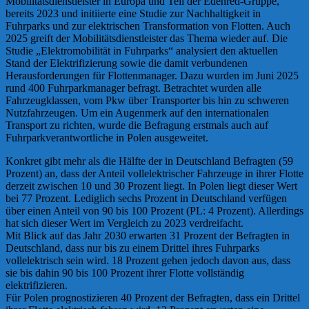
Mobilitätsdienstleister in Europa und Teil der Edenred-Gruppe,
bereits 2023 und initiierte eine Studie zur Nachhaltigkeit in
Fuhrparks und zur elektrischen Transformation von Flotten. Auch
2025 greift der Mobilitätsdienstleister das Thema wieder auf. Die
Studie „Elektromobilität in Fuhrparks“ analysiert den aktuellen
Stand der Elektrifizierung sowie die damit verbundenen
Herausforderungen für Flottenmanager. Dazu wurden im Juni 2025
rund 400 Fuhrparkmanager befragt. Betrachtet wurden alle
Fahrzeugklassen, vom Pkw über Transporter bis hin zu schweren
Nutzfahrzeugen. Um ein Augenmerk auf den internationalen
Transport zu richten, wurde die Befragung erstmals auch auf
Fuhrparkverantwortliche in Polen ausgeweitet.
Konkret gibt mehr als die Hälfte der in Deutschland Befragten (59
Prozent) an, dass der Anteil vollelektrischer Fahrzeuge in ihrer Flotte
derzeit zwischen 10 und 30 Prozent liegt. In Polen liegt dieser Wert
bei 77 Prozent. Lediglich sechs Prozent in Deutschland verfügen
über einen Anteil von 90 bis 100 Prozent (PL: 4 Prozent). Allerdings
hat sich dieser Wert im Vergleich zu 2023 verdreifacht.
Mit Blick auf das Jahr 2030 erwarten 31 Prozent der Befragten in
Deutschland, dass nur bis zu einem Drittel ihres Fuhrparks
vollelektrisch sein wird. 18 Prozent gehen jedoch davon aus, dass
sie bis dahin 90 bis 100 Prozent ihrer Flotte vollständig
elektrifizieren.
Für Polen prognostizieren 40 Prozent der Befragten, dass ein Drittel