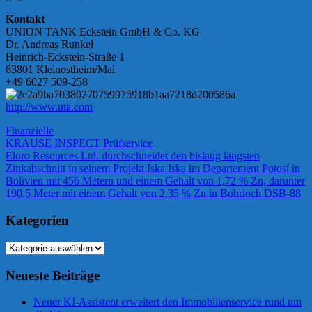
Kontakt
UNION TANK Eckstein GmbH & Co. KG
Dr. Andreas Runkel
Heinrich-Eckstein-Straße 1
63801 Kleinostheim/Mai
+49 6027 509-258
http://www.uta.com
Finanzielle
Beitragsnavigation
Vorheriger
KRAUSE INSPECT Prüfservice
Beitrag:
Nächster
Eloro Resources Ltd. durchschneidet den bislang längsten
Beitrag:
Zinkabschnitt in seinem Projekt Iska Iska im Departement Potosí in
Bolivien mit 456 Metern und einem Gehalt von 1,72 % Zn, darunter
190,5 Meter mit einem Gehalt von 2,35 % Zn in Bohrloch DSB-88
Kategorien
Kategorien
Neueste Beiträge
Neuer KI-Assistent erweitert den Immobilienservice rund um