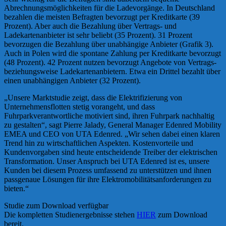
Abrechnungsmöglichkeiten für die Ladevorgänge. In Deutschland
bezahlen die meisten Befragten bevorzugt per Kreditkarte (39
Prozent). Aber auch die Bezahlung über Vertrags- und
Ladekartenanbieter ist sehr beliebt (35 Prozent). 31 Prozent
bevorzugen die Bezahlung über unabhängige Anbieter (Grafik 3).
Auch in Polen wird die spontane Zahlung per Kreditkarte bevorzugt
(48 Prozent). 42 Prozent nutzen bevorzugt Angebote von Vertrags-
beziehungsweise Ladekartenanbietern. Etwa ein Drittel bezahlt über
einen unabhängigen Anbieter (32 Prozent).
„Unsere Marktstudie zeigt, dass die Elektrifizierung von
Unternehmensflotten stetig vorangeht, und dass
Fuhrparkverantwortliche motiviert sind, ihren Fuhrpark nachhaltig
zu gestalten“, sagt Pierre Jalady, General Manager Edenred Mobility
EMEA und CEO von UTA Edenred. „Wir sehen dabei einen klaren
Trend hin zu wirtschaftlichen Aspekten. Kostenvorteile und
Kundenvorgaben sind heute entscheidende Treiber der elektrischen
Transformation. Unser Anspruch bei UTA Edenred ist es, unsere
Kunden bei diesem Prozess umfassend zu unterstützen und ihnen
passgenaue Lösungen für ihre Elektromobilitätsanforderungen zu
bieten.“
Studie zum Download verfügbar
Die kompletten Studienergebnisse stehen
HIER
zum Download
bereit.