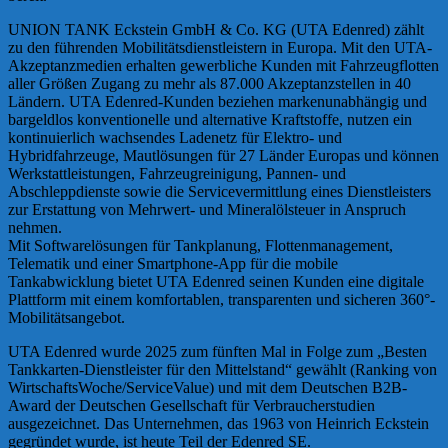
UNION TANK Eckstein GmbH & Co. KG (UTA Edenred) zählt
zu den führenden Mobilitätsdienstleistern in Europa. Mit den UTA-
Akzeptanzmedien erhalten gewerbliche Kunden mit Fahrzeugflotten
aller Größen Zugang zu mehr als 87.000 Akzeptanzstellen in 40
Ländern. UTA Edenred-Kunden beziehen markenunabhängig und
bargeldlos konventionelle und alternative Kraftstoffe, nutzen ein
kontinuierlich wachsendes Ladenetz für Elektro- und
Hybridfahrzeuge, Mautlösungen für 27 Länder Europas und können
Werkstattleistungen, Fahrzeugreinigung, Pannen- und
Abschleppdienste sowie die Servicevermittlung eines Dienstleisters
zur Erstattung von Mehrwert- und Mineralölsteuer in Anspruch
nehmen.
Mit Softwarelösungen für Tankplanung, Flottenmanagement,
Telematik und einer Smartphone-App für die mobile
Tankabwicklung bietet UTA Edenred seinen Kunden eine digitale
Plattform mit einem komfortablen, transparenten und sicheren 360°-
Mobilitätsangebot.
UTA Edenred wurde 2025 zum fünften Mal in Folge zum „Besten
Tankkarten-Dienstleister für den Mittelstand“ gewählt (Ranking von
WirtschaftsWoche/ServiceValue) und mit dem Deutschen B2B-
Award der Deutschen Gesellschaft für Verbraucherstudien
ausgezeichnet. Das Unternehmen, das 1963 von Heinrich Eckstein
gegründet wurde, ist heute Teil der Edenred SE.