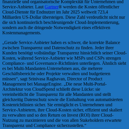
finanzielle und organisatorische Komplexität für Unternehmen und
Service-Anbieter. Laut
Gartner
® werden die Kosten öffentlicher
Cloud-Dienste für Endnutzer im Jahr 2025 weltweit 723,4
Milliarden US-Dollar übersteigen. Diese Zahl verdeutlicht nicht nur
die sich kontinuierlich beschleunigende Cloud-Implementierung,
sondern auch die dringende Notwendigkeit eines effektiven
Kostenmanagements.
„Gerade Service-Anbieter haben es schwer, die korrekte Balance
zwischen Transparenz und Datenschutz zu finden. Jeder ihrer
Kunden benötigt vollständige Transparenz hinsichtlich seiner Cloud-
Kosten, während Service-Anbieter wie MSPs und CSPs strengen
Compliance- und Governance-Richtlinien unterliegen. Ähnlich sieht
es bei Multi-Mandanten-Unternehmen aus, die mehrere
Geschäftsbereiche oder Projekte verwalten und budgetieren
müssen“, sagt Srinivasa Raghavan, Director of Product
Management bei ManageEngine. „Die neue Multi-Portal-
Architektur von CloudSpend schließt diese Lücke: sie
vereinheitlicht die Transparenz für alle Mandanten und stellt
gleichzeitig Datenschutz sowie die Einhaltung von automatisierten
Kostenrichtlinien sicher. Sie ermöglicht es Unternehmen und
Service-Anbietern, ihre Cloud-Kosten sicher, effizient und skaliert
zu verwalten und so den Return on Invest (ROI) ihrer Cloud-
Nutzung zu maximieren und die von allen Stakeholdern erwartete
Transparenz und Compliance sicherzustellen.“