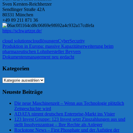
Sven Kersten-Reichherzer
Sendlinger Straße 42A
80331 München
+49 89 211 871 36
https://schwartzpr.de/
cloud solutions
cloudlösungen
Cyber
Security
Beitragsnavigation
Vorheriger
Produktion in Europa: massive Kapazitätserweiterung beim
Beitrag:
pharmazeutischen Lohnhersteller Beyvers
Nächster
Dokumentenmanagement neu gedacht
Beitrag:
Kategorien
Kategorien
Neueste Beiträge
Die neue Maschinenzeit – Wenn aus Technologie plötzlich
Zeitgeschichte wird
ADATA nimmt deutschen Enterprise-Markt ins Visier
123 Invest Gruppe: 123 Invest setzt Zinszahlungen aus und
stellt Insolvenzantrag – Ihre Rechte als Anleger
Rockstone News – First Phosphate und der Aufstieg der