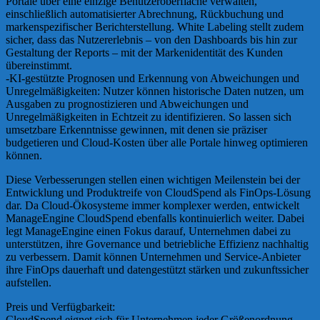
Portale über eine einzige Benutzeroberfläche verwalten,
einschließlich automatisierter Abrechnung, Rückbuchung und
markenspezifischer Berichterstellung. White Labeling stellt zudem
sicher, dass das Nutzererlebnis – von den Dashboards bis hin zur
Gestaltung der Reports – mit der Markenidentität des Kunden
übereinstimmt.
-KI-gestützte Prognosen und Erkennung von Abweichungen und
Unregelmäßigkeiten: Nutzer können historische Daten nutzen, um
Ausgaben zu prognostizieren und Abweichungen und
Unregelmäßigkeiten in Echtzeit zu identifizieren. So lassen sich
umsetzbare Erkenntnisse gewinnen, mit denen sie präziser
budgetieren und Cloud-Kosten über alle Portale hinweg optimieren
können.
Diese Verbesserungen stellen einen wichtigen Meilenstein bei der
Entwicklung und Produktreife von CloudSpend als FinOps-Lösung
dar. Da Cloud-Ökosysteme immer komplexer werden, entwickelt
ManageEngine CloudSpend ebenfalls kontinuierlich weiter. Dabei
legt ManageEngine einen Fokus darauf, Unternehmen dabei zu
unterstützen, ihre Governance und betriebliche Effizienz nachhaltig
zu verbessern. Damit können Unternehmen und Service-Anbieter
ihre FinOps dauerhaft und datengestützt stärken und zukunftssicher
aufstellen.
Preis und Verfügbarkeit:
CloudSpend eignet sich für Unternehmen jeder Größenordnung,