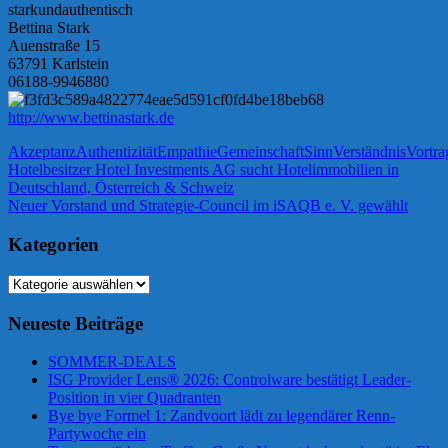
starkundauthentisch
Bettina Stark
Auenstraße 15
63791 Karlstein
06188-9946880
http://www.bettinastark.de
Akzeptanz
Authentizität
Empathie
Gemeinschaft
Sinn
Verständnis
Vortra
Beitragsnavigation
Vorheriger
Hotelbesitzer Hotel Investments AG sucht Hotelimmobilien in
Beitrag:
Deutschland, Österreich & Schweiz
Nächster
Neuer Vorstand und Strategie-Council im iSAQB e. V. gewählt
Beitrag:
Kategorien
Kategorien
Neueste Beiträge
SOMMER-DEALS
ISG Provider Lens® 2026: Controlware bestätigt Leader-
Position in vier Quadranten
Bye bye Formel 1: Zandvoort lädt zu legendärer Renn-
Partywoche ein