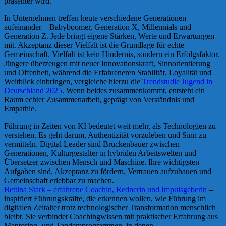
präsenter wird.
In Unternehmen treffen heute verschiedene Generationen
aufeinander – Babyboomer, Generation X, Millennials und
Generation Z. Jede bringt eigene Stärken, Werte und Erwartungen
mit. Akzeptanz dieser Vielfalt ist die Grundlage für echte
Gemeinschaft. Vielfalt ist kein Hindernis, sondern ein Erfolgsfaktor.
Jüngere überzeugen mit neuer Innovationskraft, Sinnorientierung
und Offenheit, während die Erfahreneren Stabilität, Loyalität und
Weitblick einbringen, vergleiche hierzu die
Trendstudie Jugend in
Deutschland 2025
. Wenn beides zusammenkommt, entsteht ein
Raum echter Zusammenarbeit, geprägt von Verständnis und
Empathie.
Führung in Zeiten von KI bedeutet weit mehr, als Technologien zu
verstehen. Es geht darum, Authentizität vorzuleben und Sinn zu
vermitteln. Digital Leader sind Brückenbauer zwischen
Generationen, Kulturgestalter in hybriden Arbeitswelten und
Übersetzer zwischen Mensch und Maschine. Ihre wichtigsten
Aufgaben sind, Akzeptanz zu fördern, Vertrauen aufzubauen und
Gemeinschaft erlebbar zu machen.
Bettina Stark – erfahrene Coachin, Rednerin und Impulsgeberin
–
inspiriert Führungskräfte, die erkennen wollen, wie Führung im
digitalen Zeitalter trotz technologischer Transformation menschlich
bleibt. Sie verbindet Coachingwissen mit praktischer Erfahrung aus
Mentoring- und Tandemprogrammen, in denen