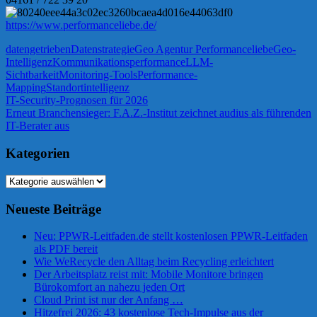
https://www.performanceliebe.de/
datengetrieben
Datenstrategie
Geo Agentur Performanceliebe
Geo-
Intelligenz
Kommunikationsperformance
LLM-
Sichtbarkeit
Monitoring-Tools
Performance-
Mapping
Standortintelligenz
Beitragsnavigation
Vorheriger
IT-Security-Prognosen für 2026
Beitrag:
Nächster
Erneut Branchensieger: F.A.Z.-Institut zeichnet audius als führenden
Beitrag:
IT-Berater aus
Kategorien
Kategorien
Neueste Beiträge
Neu: PPWR-Leitfaden.de stellt kostenlosen PPWR-Leitfaden
als PDF bereit
Wie WeRecycle den Alltag beim Recycling erleichtert
Der Arbeitsplatz reist mit: Mobile Monitore bringen
Bürokomfort an nahezu jeden Ort
Cloud Print ist nur der Anfang …
Hitzefrei 2026: 43 kostenlose Tech-Impulse aus der