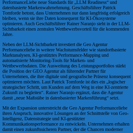
PerformanceLiebe neue Standards für „LLM Readiness“ und
datenbasierte Markenwahrnehmung. Geschäftsführer Patrick
Tomforde betont, dass Unternehmen nur dann langfristig erfolgreich
bleiben, wenn sie ihre Daten konsequent für KI-Ökosysteme
optimieren. Auch Geschäftsführer Rainer Naranjo sieht in der LLM-
Sichtbarkeit einen zentralen Wettbewerbsvorteil für die kommenden
Jahre.
Neben der LLM-Sichtbarkeit investiert die Geo Agentur
Performanceliebe in weitere Wachstumsfelder wie standortbasierte
Marktanalysen, KI-gestütztes Performance-Mapping und
automatisierte Monitoring-Tools für Marken- und
Wettbewerbsdaten. Die Ausweitung des Leistungsportfolios stärkt
die Position der GEO Agentur als führender Partner für
Unternehmen, die ihre digitale und geografische Präsenz konsequent
optimieren möchten. Laut Patrick Tomforde ist dies ein „logischer
strategischer Schritt, um Kunden auf dem Weg in eine KI-zentrierte
Zukunft zu begleiten“. Rainer Naranjo ergänzt, dass die Agentur
damit „neue Maßstäbe in datenbasierter Markenführung“ setzt.
Mit der Expansion unterstreicht die Geo Agentur Performanceliebe
ihren Anspruch, innovative Lösungen an der Schnittstelle von Geo-
Intelligenz, Datenstrategie und KI-gestützter
Kommunikationsperformance zu entwickeln. Unternehmen erhalten
damit einen zukunftssicheren Partner, der die Chancen moderner