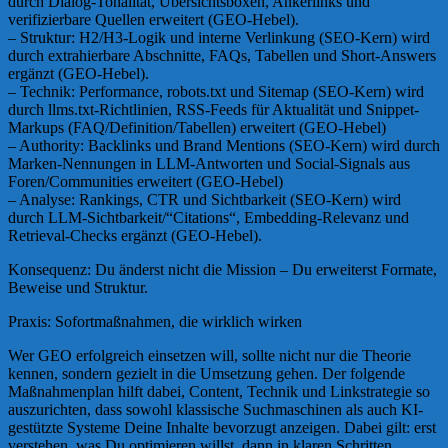
durch Dialog-Tonalität, Übersichtsboxen, Ankerlinks und
verifizierbare Quellen erweitert (GEO-Hebel).
– Struktur: H2/H3-Logik und interne Verlinkung (SEO-Kern) wird
durch extrahierbare Abschnitte, FAQs, Tabellen und Short-Answers
ergänzt (GEO-Hebel).
– Technik: Performance, robots.txt und Sitemap (SEO-Kern) wird
durch llms.txt-Richtlinien, RSS-Feeds für Aktualität und Snippet-
Markups (FAQ/Definition/Tabellen) erweitert (GEO-Hebel)
– Authority: Backlinks und Brand Mentions (SEO-Kern) wird durch
Marken-Nennungen in LLM-Antworten und Social-Signals aus
Foren/Communities erweitert (GEO-Hebel)
– Analyse: Rankings, CTR und Sichtbarkeit (SEO-Kern) wird
durch LLM-Sichtbarkeit/“Citations“, Embedding-Relevanz und
Retrieval-Checks ergänzt (GEO-Hebel).
Konsequenz: Du änderst nicht die Mission – Du erweiterst Formate,
Beweise und Struktur.
Praxis: Sofortmaßnahmen, die wirklich wirken
Wer GEO erfolgreich einsetzen will, sollte nicht nur die Theorie
kennen, sondern gezielt in die Umsetzung gehen. Der folgende
Maßnahmenplan hilft dabei, Content, Technik und Linkstrategie so
auszurichten, dass sowohl klassische Suchmaschinen als auch KI-
gestützte Systeme Deine Inhalte bevorzugt anzeigen. Dabei gilt: erst
verstehen, was Du optimieren willst, dann in klaren Schritten