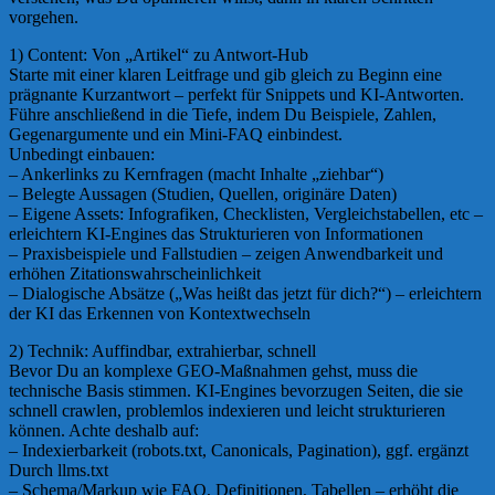
vorgehen.
1) Content: Von „Artikel“ zu Antwort-Hub
Starte mit einer klaren Leitfrage und gib gleich zu Beginn eine
prägnante Kurzantwort – perfekt für Snippets und KI-Antworten.
Führe anschließend in die Tiefe, indem Du Beispiele, Zahlen,
Gegenargumente und ein Mini-FAQ einbindest.
Unbedingt einbauen:
– Ankerlinks zu Kernfragen (macht Inhalte „ziehbar“)
– Belegte Aussagen (Studien, Quellen, originäre Daten)
– Eigene Assets: Infografiken, Checklisten, Vergleichstabellen, etc –
erleichtern KI-Engines das Strukturieren von Informationen
– Praxisbeispiele und Fallstudien – zeigen Anwendbarkeit und
erhöhen Zitationswahrscheinlichkeit
– Dialogische Absätze („Was heißt das jetzt für dich?“) – erleichtern
der KI das Erkennen von Kontextwechseln
2) Technik: Auffindbar, extrahierbar, schnell
Bevor Du an komplexe GEO-Maßnahmen gehst, muss die
technische Basis stimmen. KI-Engines bevorzugen Seiten, die sie
schnell crawlen, problemlos indexieren und leicht strukturieren
können. Achte deshalb auf:
– Indexierbarkeit (robots.txt, Canonicals, Pagination), ggf. ergänzt
Durch llms.txt
– Schema/Markup wie FAQ, Definitionen, Tabellen – erhöht die