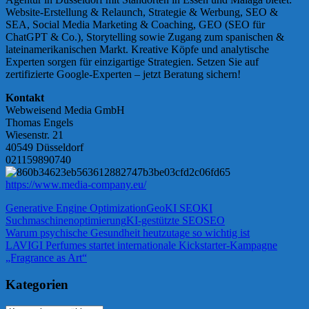
Website-Erstellung & Relaunch, Strategie & Werbung, SEO &
SEA, Social Media Marketing & Coaching, GEO (SEO für
ChatGPT & Co.), Storytelling sowie Zugang zum spanischen &
lateinamerikanischen Markt. Kreative Köpfe und analytische
Experten sorgen für einzigartige Strategien. Setzen Sie auf
zertifizierte Google-Experten – jetzt Beratung sichern!
Kontakt
Webweisend Media GmbH
Thomas Engels
Wiesenstr. 21
40549 Düsseldorf
021159890740
https://www.media-company.eu/
Generative Engine Optimization
Geo
KI SEO
KI
Suchmaschinenoptimierung
KI-gestützte SEO
SEO
Beitragsnavigation
Vorheriger
Warum psychische Gesundheit heutzutage so wichtig ist
Beitrag:
Nächster
LAVIGI Perfumes startet internationale Kickstarter-Kampagne
Beitrag:
„Fragrance as Art“
Kategorien