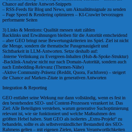
Chance auf direkte Antwort-Snippets
– RSS-Feeds für Blog und News, um Aktualitätssignale zu senden
– Page Speed & Rendering optimieren – KI-Crawler bevorzugen
performante Seiten
3) Links & Mentions: Qualität messen statt zählen
Backlinks und Erwähnungen bleiben für die Autorität entscheidend
– aber GEO bringt neue Bewertungskriterien ins Spiel. Ziel ist nicht
die Menge, sondern die thematische Passgenauigkeit und
Sichtbarkeit in LLM-Antworten. Setze deshalb auf:
-Interne Verlinkung zu Evergreen-Inhalten (Hub-&-Spoke-Struktur)
-Backlink-Analyse nicht nur nach Domain-Autorität, sondern auch
nach Embedding-Relevanz (Themen-Nähe)
-Aktive Community-Präsenz (Reddit, Quora, Fachforen) – steigert
die Chance auf Marken-Zitate in generativen Antworten
Integration & Reporting
GEO entfaltet seine Wirkung nur dann vollständig, wenn es fest in
den bestehenden SEO- und Content-Prozessen verankert ist. Das
Ziel: Alle Beteiligten verstehen, warum generative Suchoptimierung
relevant ist, wie sie funktioniert und welche Maßnahmen den
größten Hebel haben. Statt GEO als isoliertes „Extra-Projekt“ zu
behandeln, sollte es als selbstverständlicher Bestandteil des SEO-
Rahmens gelten – mit eigenen Zielen, klaren Verantwortlichkeiten