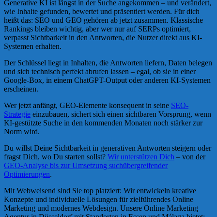
Generative KI ist längst in der Suche angekommen – und verändert,
wie Inhalte gefunden, bewertet und präsentiert werden. Für dich
heißt das: SEO und GEO gehören ab jetzt zusammen. Klassische
Rankings bleiben wichtig, aber wer nur auf SERPs optimiert,
verpasst Sichtbarkeit in den Antworten, die Nutzer direkt aus KI-
Systemen erhalten.
Der Schlüssel liegt in Inhalten, die Antworten liefern, Daten belegen
und sich technisch perfekt abrufen lassen – egal, ob sie in einer
Google-Box, in einem ChatGPT-Output oder anderen KI-Systemen
erscheinen.
Wer jetzt anfängt, GEO-Elemente konsequent in seine
SEO-
Strategie
einzubauen, sichert sich einen sichtbaren Vorsprung, wenn
KI-gestützte Suche in den kommenden Monaten noch stärker zur
Norm wird.
Du willst Deine Sichtbarkeit in generativen Antworten steigern oder
fragst Dich, wo Du starten sollst?
Wir unterstützen Dich
– von der
GEO-Analyse bis zur Umsetzung suchübergreifender
Optimierungen
.
Mit Webweisend sind Sie top platziert: Wir entwickeln kreative
Konzepte und individuelle Lösungen für zielführendes Online
Marketing und modernes Webdesign. Unsere Online Marketing
Agentur in Düsseldorf mit Standorten in Essen und Málaga bietet: