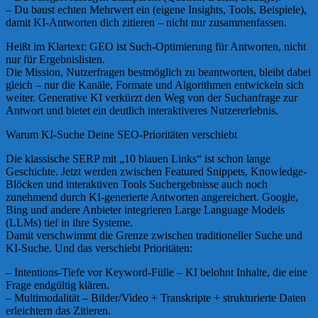
– Du baust echten Mehrwert ein (eigene Insights, Tools, Beispiele),
damit KI-Antworten dich zitieren – nicht nur zusammenfassen.
Heißt im Klartext: GEO ist Such-Optimierung für Antworten, nicht
nur für Ergebnislisten.
Die Mission, Nutzerfragen bestmöglich zu beantworten, bleibt dabei
gleich – nur die Kanäle, Formate und Algorithmen entwickeln sich
weiter. Generative KI verkürzt den Weg von der Suchanfrage zur
Antwort und bietet ein deutlich interaktiveres Nutzererlebnis.
Warum KI-Suche Deine SEO-Prioritäten verschiebt
Die klassische SERP mit „10 blauen Links“ ist schon lange
Geschichte. Jetzt werden zwischen Featured Snippets, Knowledge-
Blöcken und interaktiven Tools Suchergebnisse auch noch
zunehmend durch KI-generierte Antworten angereichert. Google,
Bing und andere Anbieter integrieren Large Language Models
(LLMs) tief in ihre Systeme.
Damit verschwimmt die Grenze zwischen traditioneller Suche und
KI-Suche. Und das verschiebt Prioritäten:
– Intentions-Tiefe vor Keyword-Fülle – KI belohnt Inhalte, die eine
Frage endgültig klären.
– Multimodalität – Bilder/Video + Transkripte + strukturierte Daten
erleichtern das Zitieren.