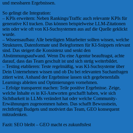
und messbaren Ergebnissen.
So gelingt die Integration:
– KPIs erweitern: Neben Rankings/Traffic auch relevante KPIs für
generative KI tracken. Das können beispielweise LLM-Zitationen
sein oder wie oft von KI-Suchsystemen aus auf die Quelle geklickt
wurde.
– Wissensaufbau: Alle beteiligten Mitarbeiter sollten wissen, welche
Strukturen, Datenformate und Belegformen für KI-Snippets relevant
sind. Das steigert die Konsistenz und senkt den
Abstimmungsaufwand. Wenn Du eine Agentur beauftragst, achte
darauf, dass das Team geschult ist und sich stetig weiterbildet.
– Testing etablieren: Teste regelmäßig, was KI-Suchsysteme über
Dein Unternehmen wissen und ob Du bei relevanten Suchanfragen
zitiert wirst. Anhand der Ergebnisse lassen sich gegebenenfalls
Learnings ableiten und Optimierungen vornehmen.
– Erfolge transparent machen: Teile positive Ergebnisse. Zeige,
welche Inhalte es in KI-Antworten geschafft haben, wie sich
Sichtbarkeit in LLMs verändert hat oder welche Community-
Erwähnungen zugenommen haben. Das schafft Bewusstsein,
rechtfertigt Budgets und motiviert das Team, GEO konsequent
mitzudenken.
Fazit: SEO bleibt – GEO macht es zukunftsfest