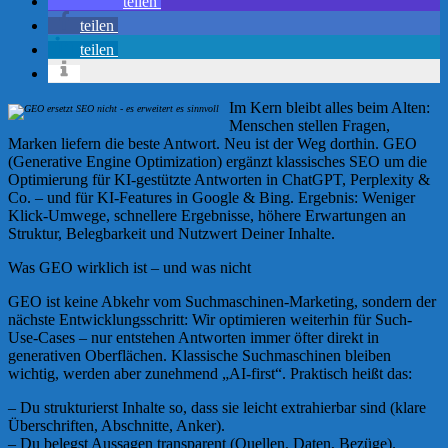
teilen
teilen
teilen
Im Kern bleibt alles beim Alten:
Menschen stellen Fragen,
Marken liefern die beste Antwort. Neu ist der Weg dorthin. GEO
(Generative Engine Optimization) ergänzt klassisches SEO um die
Optimierung für KI-gestützte Antworten in ChatGPT, Perplexity &
Co. – und für KI-Features in Google & Bing. Ergebnis: Weniger
Klick-Umwege, schnellere Ergebnisse, höhere Erwartungen an
Struktur, Belegbarkeit und Nutzwert Deiner Inhalte.
Was GEO wirklich ist – und was nicht
GEO ist keine Abkehr vom Suchmaschinen-Marketing, sondern der
nächste Entwicklungsschritt: Wir optimieren weiterhin für Such-
Use-Cases – nur entstehen Antworten immer öfter direkt in
generativen Oberflächen. Klassische Suchmaschinen bleiben
wichtig, werden aber zunehmend „AI-first“. Praktisch heißt das:
– Du strukturierst Inhalte so, dass sie leicht extrahierbar sind (klare
Überschriften, Abschnitte, Anker).
– Du belegst Aussagen transparent (Quellen, Daten, Bezüge).