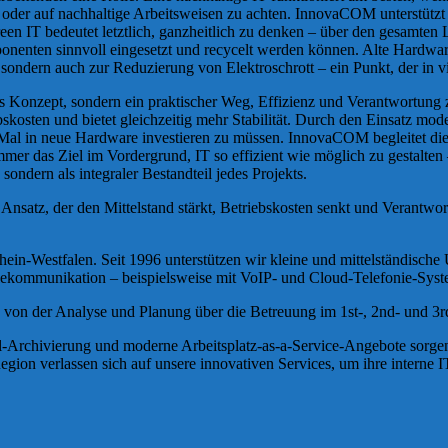
n oder auf nachhaltige Arbeitsweisen zu achten. InnovaCOM unterstütz
Green IT bedeutet letztlich, ganzheitlich zu denken – über den gesamt
nenten sinnvoll eingesetzt und recycelt werden können. Alte Hardware
 sondern auch zur Reduzierung von Elektroschrott – ein Punkt, der in 
es Konzept, sondern ein praktischer Weg, Effizienz und Verantwortung 
ebskosten und bietet gleichzeitig mehr Stabilität. Durch den Einsatz m
 Mal in neue Hardware investieren zu müssen. InnovaCOM begleitet di
mer das Ziel im Vordergrund, IT so effizient wie möglich zu gestalten –
ondern als integraler Bestandteil jedes Projekts.
er Ansatz, der den Mittelstand stärkt, Betriebskosten senkt und Verantwo
ein-Westfalen. Seit 1996 unterstützen wir kleine und mittelständische
Telekommunikation – beispielsweise mit VoIP- und Cloud-Telefonie-Sys
 von der Analyse und Planung über die Betreuung im 1st-, 2nd- und 3rd
rchivierung und moderne Arbeitsplatz-as-a-Service-Angebote sorgen wi
n verlassen sich auf unsere innovativen Services, um ihre interne IT-