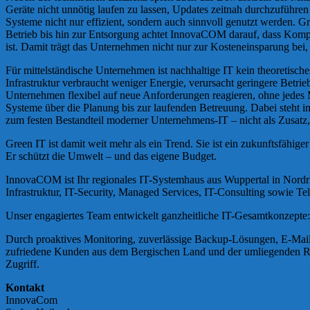
Geräte nicht unnötig laufen zu lassen, Updates zeitnah durchzuführe
Systeme nicht nur effizient, sondern auch sinnvoll genutzt werden. 
Betrieb bis hin zur Entsorgung achtet InnovaCOM darauf, dass Kompo
ist. Damit trägt das Unternehmen nicht nur zur Kosteneinsparung bei,
Für mittelständische Unternehmen ist nachhaltige IT kein theoretisch
Infrastruktur verbraucht weniger Energie, verursacht geringere Betri
Unternehmen flexibel auf neue Anforderungen reagieren, ohne jedes
Systeme über die Planung bis zur laufenden Betreuung. Dabei steht im
zum festen Bestandteil moderner Unternehmens-IT – nicht als Zusatz, s
Green IT ist damit weit mehr als ein Trend. Sie ist ein zukunftsfähig
Er schützt die Umwelt – und das eigene Budget.
InnovaCOM ist Ihr regionales IT-Systemhaus aus Wuppertal in Nordrh
Infrastruktur, IT-Security, Managed Services, IT-Consulting sowie 
Unser engagiertes Team entwickelt ganzheitliche IT-Gesamtkonzepte:
Durch proaktives Monitoring, zuverlässige Backup-Lösungen, E-Mail-A
zufriedene Kunden aus dem Bergischen Land und der umliegenden Regio
Zugriff.
Kontakt
InnovaCom