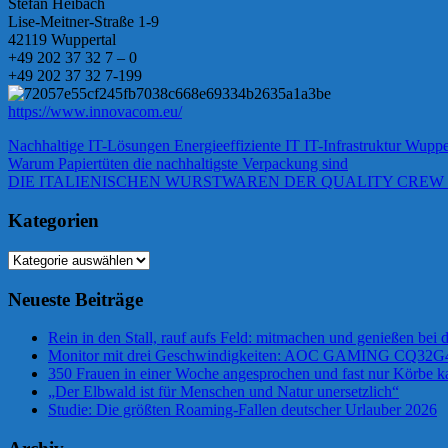
Stefan Heibach
Lise-Meitner-Straße 1-9
42119 Wuppertal
+49 202 37 32 7 – 0
+49 202 37 32 7-199
https://www.innovacom.eu/
Nachhaltige IT-Lösungen Energieeffiziente IT IT-Infrastruktur Wupp
Beitragsnavigation
Vorheriger
Warum Papiertüten die nachhaltigste Verpackung sind
Beitrag:
Nächster
DIE ITALIENISCHEN WURSTWAREN DER QUALITY CREW
Beitrag:
Kategorien
Kategorien
Neueste Beiträge
Rein in den Stall, rauf aufs Feld: mitmachen und genießen bei
Monitor mit drei Geschwindigkeiten: AOC GAMING CQ32
350 Frauen in einer Woche angesprochen und fast nur Körbe ka
„Der Elbwald ist für Menschen und Natur unersetzlich“
Studie: Die größten Roaming-Fallen deutscher Urlauber 2026