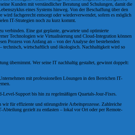
t seine Kunden mit verständlicher Beratung und Schulungen, damit die
en Lebenszyklus eines Systems hinweg. Von der Beschaffung über den
 wird fachgerecht entsorgt oder wiederverwendet, sofern es möglich
vielen IT-Strategien noch zu kurz kommt.
zu verbinden. Eine gut geplante, gewartete und optimierte
oderner Technologien wie Virtualisierung und Cloud-Integration können
esen Prozess von Anfang an – von der Analyse der bestehenden
 technisch, wirtschaftlich und ökologisch. Nachhaltigkeit wird so
rtung übernimmt. Wer seine IT nachhaltig gestaltet, gewinnt doppelt:
 Unternehmen mit professionellen Lösungen in den Bereichen IT-
temen.
-Level-Support bis hin zu regelmäßigen Quartals-Jour-Fixes.
r für effiziente und störungsfreie Arbeitsprozesse. Zahlreiche
Abteilung gezielt zu entlasten – lokal vor Ort oder per Remote-