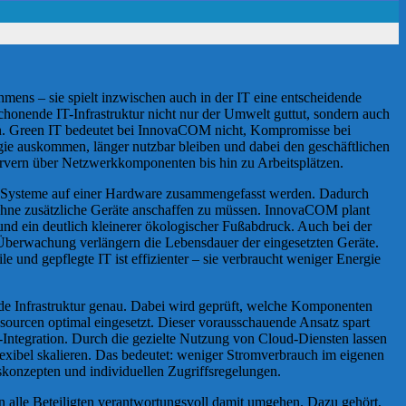
mens – sie spielt inzwischen auch in der IT eine entscheidende
chonende IT-Infrastruktur nicht nur der Umwelt guttut, sondern auch
en. Green IT bedeutet bei InnovaCOM nicht, Kompromisse bei
gie auskommen, länger nutzbar bleiben und dabei den geschäftlichen
ervern über Netzwerkkomponenten bis hin zu Arbeitsplätzen.
rere Systeme auf einer Hardware zusammengefasst werden. Dadurch
n, ohne zusätzliche Geräte anschaffen zu müssen. InnovaCOM plant
nd ein deutlich kleinerer ökologischer Fußabdruck. Auch bei der
berwachung verlängern die Lebensdauer der eingesetzten Geräte.
e und gepflegte IT ist effizienter – sie verbraucht weniger Energie
nde Infrastruktur genau. Dabei wird geprüft, welche Komponenten
ourcen optimal eingesetzt. Dieser vorausschauende Ansatz spart
ud-Integration. Durch die gezielte Nutzung von Cloud-Diensten lassen
lexibel skalieren. Das bedeutet: weniger Stromverbrauch im eigenen
tskonzepten und individuellen Zugriffsregelungen.
nn alle Beteiligten verantwortungsvoll damit umgehen. Dazu gehört,