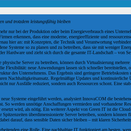
n und trotzdem leistungsfähig bleiben
 mehr nur bei der Produktion oder beim Energieverbrauch eines Unterneh
Firmen erkennen, dass eine moderne, energieeffiziente und ressourcens
enau hier an: mit Konzepten, die Technik und Verantwortung verbind
ene Systeme so zu planen und zu betreiben, dass sie mit weniger Ener
der Hardware und zieht sich durch die gesamte IT-Landschaft – von S
ehrere physische Server zu betreiben, können durch Virtualisierung meh
die Flexibilität: neue Anwendungen lassen sich schneller bereitstelle
uktur des Unternehmens. Das Ergebnis sind geringere Betriebskosten u
n Nachhaltigkeitsansatz. Regelmäßige Updates und kontinuierliche Ü
ht nur Ausfälle reduziert, sondern auch Ressourcen schont. Eine stabil
or neue Systeme eingeführt werden, analysiert InnovaCOM die bestehe
ist. So werden unnötige Anschaffungen vermieden und vorhandene Ress
r ersetzt wird, als nötig. Ein weiterer Aspekt von Green IT ist die Clo
r Spitzenzeiten überdimensionierte Server betreiben, sondern können f
bei darauf, dass sensible Daten sicher bleiben – mit klaren Sicherhei
rbeitenden eine Rolle. Eine nachhaltige IT funktioniert am besten, we