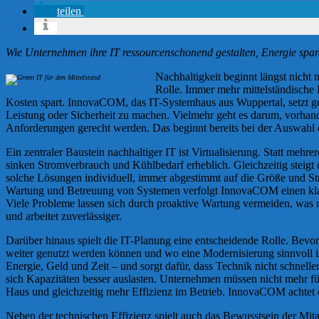
teilen
Wie Unternehmen ihre IT ressourcenschonend gestalten, Energie spare
Nachhaltigkeit beginnt längst nicht
Rolle. Immer mehr mittelständische 
Kosten spart. InnovaCOM, das IT-Systemhaus aus Wuppertal, setzt g
Leistung oder Sicherheit zu machen. Vielmehr geht es darum, vorhand
Anforderungen gerecht werden. Das beginnt bereits bei der Auswahl 
Ein zentraler Baustein nachhaltiger IT ist Virtualisierung. Statt m
sinken Stromverbrauch und Kühlbedarf erheblich. Gleichzeitig steigt 
solche Lösungen individuell, immer abgestimmt auf die Größe und Str
Wartung und Betreuung von Systemen verfolgt InnovaCOM einen klare
Viele Probleme lassen sich durch proaktive Wartung vermeiden, was nic
und arbeitet zuverlässiger.
Darüber hinaus spielt die IT-Planung eine entscheidende Rolle. Bev
weiter genutzt werden können und wo eine Modernisierung sinnvoll 
Energie, Geld und Zeit – und sorgt dafür, dass Technik nicht schnelle
sich Kapazitäten besser auslasten. Unternehmen müssen nicht mehr fü
Haus und gleichzeitig mehr Effizienz im Betrieb. InnovaCOM achtet da
Neben der technischen Effizienz spielt auch das Bewusstsein der Mita