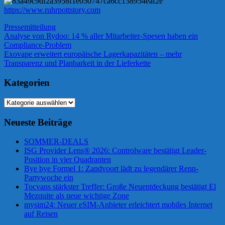
https://www.ruhrpottstory.com
Pressemitteilung
Beitragsnavigation
Vorheriger
Analyse von Rydoo: 14 % aller Mitarbeiter-Spesen haben ein
Beitrag:
Compliance-Problem
Nächster
Exovape erweitert europäische Lagerkapazitäten – mehr
Beitrag:
Transparenz und Planbarkeit in der Lieferkette
Kategorien
Kategorien
Neueste Beiträge
SOMMER-DEALS
ISG Provider Lens® 2026: Controlware bestätigt Leader-
Position in vier Quadranten
Bye bye Formel 1: Zandvoort lädt zu legendärer Renn-
Partywoche ein
Tocvans stärkster Treffer: Große Neuentdeckung bestätigt El
Mezquite als neue wichtige Zone
mysim24: Neuer eSIM-Anbieter erleichtert mobiles Internet
auf Reisen