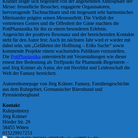
Krämer zeigte sich begeistert von der angenehmen Atmosphäre der
Messe: freundliche Besucher, engagierte Organisatoren,
hervorragende Tischnachbarn und ein insgesamt sehr harmonisches
Miteinander prägten seinen Messeauftritt. Die Vielfalt der
vertretenen Genres und die Offenheit der Gäste machten die
PottPhantastika für ihn zu einem besonderen Erlebnis.
Angesichts der positiven Resonanz und der bereichernden Kontakte
steht für den Autor fest: Auch im nächsten Jahr wird er wieder mit
dabei sein, um „Gefährten der Hoffnung – Eriks Suche“ sowie
kommende Projekte einem wachsenden Publikum vorzustellen.
Die
PottPhantastika
unterstreicht mit Veranstaltungen wie dieser
erneut ihre Bedeutung als Treffpunkt für Phantastik-Begeisterte –
und Jörg Krämer als Autor, der mit Herzblut und Leidenschaft die
Welt der Fantasy bereichert.
Autorenhomepage von Jörg Krämer. Fantasy, Familiengeschichte
aus dem Ruhrgebiet, Germanischer Bärenhund und
Pyrenäenberghund
Kontakt
Ruhrpottstory
Jörg Krämer
Hörder Str. 29
58455 Witten
015229917253