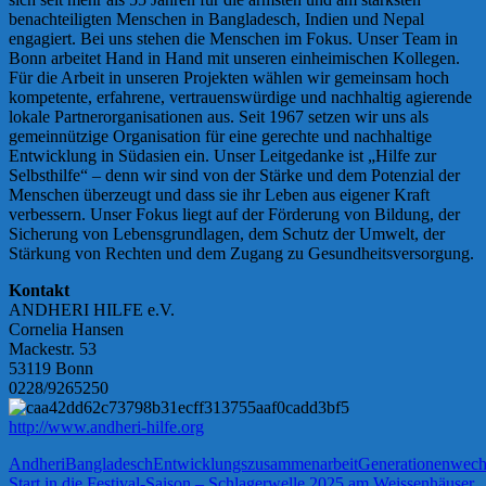
benachteiligten Menschen in Bangladesch, Indien und Nepal
engagiert. Bei uns stehen die Menschen im Fokus. Unser Team in
Bonn arbeitet Hand in Hand mit unseren einheimischen Kollegen.
Für die Arbeit in unseren Projekten wählen wir gemeinsam hoch
kompetente, erfahrene, vertrauenswürdige und nachhaltig agierende
lokale Partnerorganisationen aus. Seit 1967 setzen wir uns als
gemeinnützige Organisation für eine gerechte und nachhaltige
Entwicklung in Südasien ein. Unser Leitgedanke ist „Hilfe zur
Selbsthilfe“ – denn wir sind von der Stärke und dem Potenzial der
Menschen überzeugt und dass sie ihr Leben aus eigener Kraft
verbessern. Unser Fokus liegt auf der Förderung von Bildung, der
Sicherung von Lebensgrundlagen, dem Schutz der Umwelt, der
Stärkung von Rechten und dem Zugang zu Gesundheitsversorgung.
Kontakt
ANDHERI HILFE e.V.
Cornelia Hansen
Mackestr. 53
53119 Bonn
0228/9265250
http://www.andheri-hilfe.org
Andheri
Bangladesch
Entwicklungszusammenarbeit
Generationenwech
Vorheriger
Start in die Festival-Saison – Schlagerwelle 2025 am Weissenhäuser