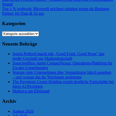
Beitragsnavigation
Beitrag:
Strand
Nächster
Top 1 % weltweit: Microsoft zeichnet xalution group als Business
Beitrag:
Partner für Data & AI aus
Kategorien
Kategorien
Neueste Beiträge
Josera Petfood macht mit „Good Food. Good Poop“ das
große Geschäft zur Markenbotschaft
SourcingBlox startet CentaurNexus: Operations-Plattform für
Zscaler-Umgebungen
Warum viele Unternehmen ihre Vermarktung falsch angehen
– und warum das ihr Wachstum ausbremst
The Payments Group Holding erzielt deutliche Fortschritte bei
ihren AI-Projekten
Mallorca am Elbstrand
Archiv
August 2026
Juli 2026