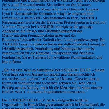
Fundraising und Bildungsarbeit bei ANDHERI tätig, ist Soziologin
(M.A.) und Pressereferentin. Sie studierte an der Johannes
Gutenberg-Universität in Mainz und an der Universite Lumiere
Lyon II. Journalistische Kenntnisse bringt sie aufgrund ihrer
Erfahrung u.a. beim ZDF-Auslandsstudio in Paris, bei NDR 1
Niedersachsen sowie bei der Deutschen Presseagentur in Berlin mit.
Vor ihrer Tätigkeit bei ANDHERI konzipierte die gebürtige
Aachenerin die Presse- und Öffentlichkeitsarbeit des
Marrokanischen Fremdenverkehrsamtes und der
Bundesgeschäftsstelle der Katholischen Landjugendbewegung. Bei
ANDHERI verantwortete sie bisher die stellvertretende Leitung der
Öffentlichkeitsarbeit, Fundraising und Bildungsarbeit und ist
verantwortlich für die Bereiche Großspenden und Nachlass-
Fundraising. Sie ist Trainerin für gewaltfreie Kommunikation und
lebt in Bonn.
„Der Mensch steht im Mittelpunkt bei ANDHERI HILFE – diesen
Geist habe ich von Anfang an gespürt und diesen möchte ich
weiterleben und -geben“, so Cornelia Hansen. „Dass ich hier in
Europa in Wohlstand und Sicherheit geboren bin, sehe ich als
Privileg und als Auftrag, mich für die Menschen im Sinne unserer
EINEN WELT in unseren Projektländern einzusetzen.“
Die ANDHERI HILFE e.V. ist die zivilgesellschaftliche
Organisation für Entwicklungszusammenarbeit in Deutschland, die
sich seit mehr als 55 Jahren für die ärmsten und am stärksten