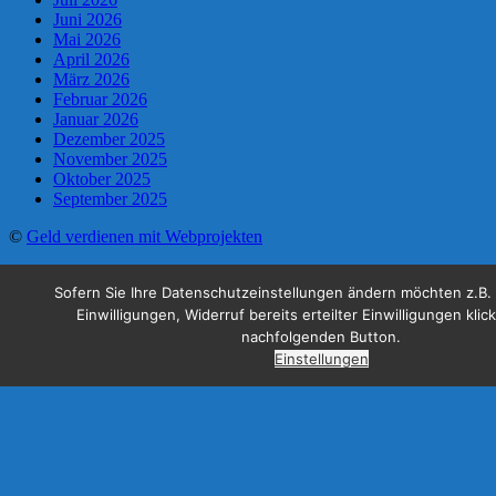
Juni 2026
Mai 2026
April 2026
März 2026
Februar 2026
Januar 2026
Dezember 2025
November 2025
Oktober 2025
September 2025
©
Geld verdienen mit Webprojekten
Sofern Sie Ihre Datenschutzeinstellungen ändern möchten z.B. 
Einwilligungen, Widerruf bereits erteilter Einwilligungen klic
nachfolgenden Button.
Einstellungen