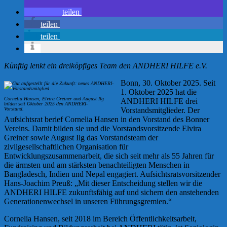
teilen
teilen
teilen
Künftig lenkt ein dreiköpfiges Team den ANDHERI HILFE e.V.
Bonn, 30. Oktober 2025. Seit
1. Oktober 2025 hat die
Cornelia Hansen, Elvira Greiner und August Ilg
ANDHERI HILFE drei
bilden seit Oktober 2025 den ANDHERI-
Vorstand.
Vorstandsmitglieder. Der
Aufsichtsrat berief Cornelia Hansen in den Vorstand des Bonner
Vereins. Damit bilden sie und die Vorstandsvorsitzende Elvira
Greiner sowie August Ilg das Vorstandsteam der
zivilgesellschaftlichen Organisation für
Entwicklungszusammenarbeit, die sich seit mehr als 55 Jahren für
die ärmsten und am stärksten benachteiligten Menschen in
Bangladesch, Indien und Nepal engagiert. Aufsichtsratsvorsitzender
Hans-Joachim Preuß: „Mit dieser Entscheidung stellen wir die
ANDHERI HILFE zukunftsfähig auf und sichern den anstehenden
Generationenwechsel in unseren Führungsgremien.“
Cornelia Hansen, seit 2018 im Bereich Öffentlichkeitsarbeit,