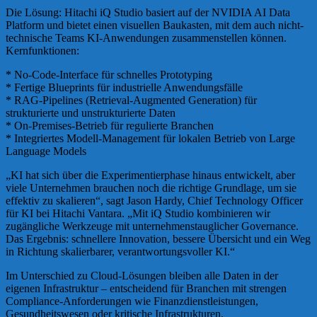
Die Lösung: Hitachi iQ Studio basiert auf der NVIDIA AI Data
Platform und bietet einen visuellen Baukasten, mit dem auch nicht-
technische Teams KI-Anwendungen zusammenstellen können.
Kernfunktionen:
* No-Code-Interface für schnelles Prototyping
* Fertige Blueprints für industrielle Anwendungsfälle
* RAG-Pipelines (Retrieval-Augmented Generation) für
strukturierte und unstrukturierte Daten
* On-Premises-Betrieb für regulierte Branchen
* Integriertes Modell-Management für lokalen Betrieb von Large
Language Models
„KI hat sich über die Experimentierphase hinaus entwickelt, aber
viele Unternehmen brauchen noch die richtige Grundlage, um sie
effektiv zu skalieren“, sagt Jason Hardy, Chief Technology Officer
für KI bei Hitachi Vantara. „Mit iQ Studio kombinieren wir
zugängliche Werkzeuge mit unternehmenstauglicher Governance.
Das Ergebnis: schnellere Innovation, bessere Übersicht und ein Weg
in Richtung skalierbarer, verantwortungsvoller KI.“
Im Unterschied zu Cloud-Lösungen bleiben alle Daten in der
eigenen Infrastruktur – entscheidend für Branchen mit strengen
Compliance-Anforderungen wie Finanzdienstleistungen,
Gesundheitswesen oder kritische Infrastrukturen.