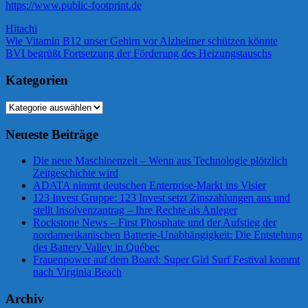
https://www.public-footprint.de
Hitachi
Beitragsnavigation
Vorheriger
Wie Vitamin B12 unser Gehirn vor Alzheimer schützen könnte
Beitrag:
Nächster
BVI begrüßt Fortsetzung der Förderung des Heizungstauschs
Beitrag:
Kategorien
Kategorien
Neueste Beiträge
Die neue Maschinenzeit – Wenn aus Technologie plötzlich
Zeitgeschichte wird
ADATA nimmt deutschen Enterprise-Markt ins Visier
123 Invest Gruppe: 123 Invest setzt Zinszahlungen aus und
stellt Insolvenzantrag – Ihre Rechte als Anleger
Rockstone News – First Phosphate und der Aufstieg der
nordamerikanischen Batterie-Unabhängigkeit: Die Entstehung
des Battery Valley in Québec
Frauenpower auf dem Board: Super Girl Surf Festival kommt
nach Virginia Beach
Archiv