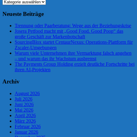
Kategorien
Neueste Beiträge
Trennung oder Paarberatung: Wege aus der Beziehungskrise
Josera Petfood macht mit „Good Food. Good Poop“ das
große Geschäft zur Markenbotschaft
SourcingBlox startet CentaurNexus: Operations-Plattform für
Zscaler-Umgebungen
Warum viele Unternehmen ihre Vermarktung falsch angehen
– und warum das ihr Wachstum ausbremst
The Payments Group Holding erzielt deutliche Fortschritte bei
ihren AI-Projekten
Archiv
August 2026
Juli 2026
Juni 2026
Mai 2026
April 2026
März 2026
Februar 2026
Januar 2026