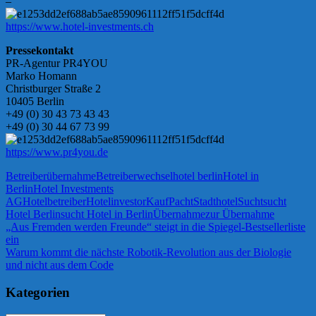
–
https://www.hotel-investments.ch
Pressekontakt
PR-Agentur PR4YOU
Marko Homann
Christburger Straße 2
10405 Berlin
+49 (0) 30 43 73 43 43
+49 (0) 30 44 67 73 99
https://www.pr4you.de
Betreiberübernahme
Betreiberwechsel
hotel berlin
Hotel in
Berlin
Hotel Investments
AG
Hotelbetreiber
Hotelinvestor
Kauf
Pacht
Stadthotel
Sucht
sucht
Hotel Berlin
sucht Hotel in Berlin
Übernahme
zur Übernahme
Beitragsnavigation
Vorheriger
„Aus Fremden werden Freunde“ steigt in die Spiegel-Bestsellerliste
Beitrag:
ein
Nächster
Warum kommt die nächste Robotik-Revolution aus der Biologie
Beitrag:
und nicht aus dem Code
Kategorien