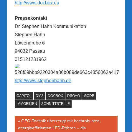
http://www.docbox.eu
Pressekontakt
Dr. Stephen Hahn Kommunikation
Stephen Hahn
Löwengrube 6
94032 Passau
015121231962
http://www.stephenhahn.de
CAPITOL
DMS
DOCBOX
DSGVO
GODB
IMMOBILIEN
SCHNITTSTELLE
Beitragsnavigation
Vorheriger
GEO-Technik überzeugt mit hochrobusten,
Beitrag:
energieeffizienten LED-Röhren – die