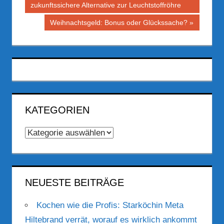
zukunftssichere Alternative zur Leuchtstoffröhre
Nächster
Weihnachtsgeld: Bonus oder Glückssache?
Beitrag:
KATEGORIEN
Kategorien
NEUESTE BEITRÄGE
Kochen wie die Profis: Starköchin Meta
Hiltebrand verrät, worauf es wirklich ankommt