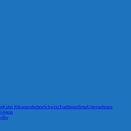
te
Kuhn Rikon
neuheiten
Schweiz
Traditionsfirma
Unternehmen
olstein
XeBo