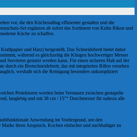
ten vor, die den Küchenalltag effizienter gestalten und die
nenschutz-Set ergänzen ab sofort das Sortiment von Kuhn Rikon und
 moderne Küche zu schaffen.
aftpapier und Harz) hergestellt. Das Schneidebrett bietet daher
 annimmt, während es gleichzeitig die Klingen hochwertiger Messer
n und Servieren genutzt werden kann. Für einen sicheren Halt auf der
urch ein Brotschneidebrett, das mit integrierten Rillen versehen
auglich, weshalb sich die Reinigung besonders unkompliziert
weichen Protektoren werden beim Verstauen zwischen gestapelte
end, langlebig und mit 38 cm / 15″“ Durchmesser für nahezu alle
e multifunktionale Anwendung im Vordergrund, um den
e Marke ihren Anspruch, Kochen einfacher und nachhaltiger zu