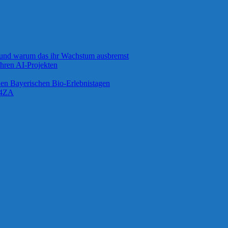
 und warum das ihr Wachstum ausbremst
ihren AI-Projekten
 den Bayerischen Bio-Erlebnistagen
G4ZA