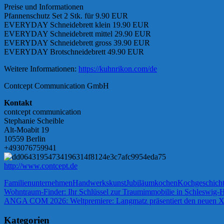
Preise und Informationen
Pfannenschutz Set 2 Stk. für 9.90 EUR
EVERYDAY Schneidebrett klein 19.90 EUR
EVERYDAY Schneidebrett mittel 29.90 EUR
EVERYDAY Schneidebrett gross 39.90 EUR
EVERYDAY Brotschneidebrett 49.90 EUR
Weitere Informationen:
https://kuhnrikon.com/de
Contcept Communication GmbH
Kontakt
contcept communication
Stephanie Scheible
Alt-Moabit 19
10559 Berlin
+493076759941
http://www.contcept.de
Familienunternehmen
Handwerkskunst
Jubiläum
kochen
Kochgeschich
Beitragsnavigation
Vorheriger
Wohntraum-Finder: Ihr Schlüssel zur Traumimmobilie in Schleswig-H
Beitrag:
Nächster
ANGA COM 2026: Weltpremiere: Langmatz präsentiert den neuen 
Beitrag:
Kategorien