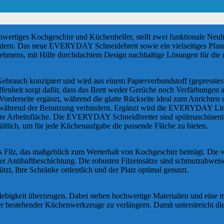
hwertiges Kochgeschirr und Küchenhelfer, stellt zwei funktionale Neuhei
rdern. Das neue EVERYDAY Schneidebrett sowie ein vielseitiges Pfan
ehmens, mit Hilfe durchdachtem Design nachhaltige Lösungen für die
auch konzipiert und wird aus einem Papierverbundstoff (gepresstes Kr
affenheit sorgt dafür, dass das Brett weder Gerüche noch Verfärbungen
er Vorderseite ergänzt, während die glatte Rückseite ideal zum Anrichte
 während der Benutzung verhindern. Ergänzt wird die EVERYDAY Linie d
ubere Arbeitsfläche. Die EVERYDAY Schneidbretter sind spülmaschinent
hältlich, um für jede Küchenaufgabe die passende Fläche zu bieten.
 Filz, das maßgeblich zum Werterhalt von Kochgeschirr beiträgt. Die 
der Antihaftbeschichtung. Die robusten Filzeinsätze sind schmutzabweis
tzt, Ihre Schränke ordentlich und der Platz optimal genutzt.
glebigkeit überzeugen. Dabei stehen hochwertige Materialien und ein
r bestehender Küchenwerkzeuge zu verlängern. Damit unterstreicht di