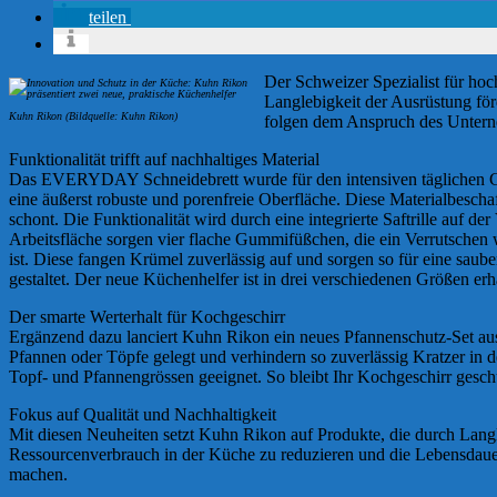
teilen
Der Schweizer Spezialist für hoc
Langlebigkeit der Ausrüstung fö
Kuhn Rikon (Bildquelle: Kuhn Rikon)
folgen dem Anspruch des Untern
Funktionalität trifft auf nachhaltiges Material
Das EVERYDAY Schneidebrett wurde für den intensiven täglichen Gebr
eine äußerst robuste und porenfreie Oberfläche. Diese Materialbesch
schont. Die Funktionalität wird durch eine integrierte Saftrille auf d
Arbeitsfläche sorgen vier flache Gummifüßchen, die ein Verrutschen
ist. Diese fangen Krümel zuverlässig auf und sorgen so für eine sa
gestaltet. Der neue Küchenhelfer ist in drei verschiedenen Größen er
Der smarte Werterhalt für Kochgeschirr
Ergänzend dazu lanciert Kuhn Rikon ein neues Pfannenschutz-Set aus
Pfannen oder Töpfe gelegt und verhindern so zuverlässig Kratzer in 
Topf- und Pfannengrössen geeignet. So bleibt Ihr Kochgeschirr geschü
Fokus auf Qualität und Nachhaltigkeit
Mit diesen Neuheiten setzt Kuhn Rikon auf Produkte, die durch Lan
Ressourcenverbrauch in der Küche zu reduzieren und die Lebensdaue
machen.