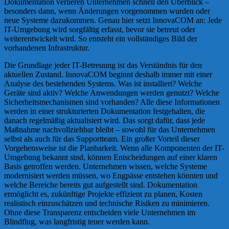
Dokumentation verlieren Unternehmen schnell den Überblick –
besonders dann, wenn Änderungen vorgenommen wurden oder
neue Systeme dazukommen. Genau hier setzt InnovaCOM an: Jede
IT-Umgebung wird sorgfältig erfasst, bevor sie betreut oder
weiterentwickelt wird. So entsteht ein vollständiges Bild der
vorhandenen Infrastruktur.
Die Grundlage jeder IT-Betreuung ist das Verständnis für den
aktuellen Zustand. InnovaCOM beginnt deshalb immer mit einer
Analyse des bestehenden Systems. Was ist installiert? Welche
Geräte sind aktiv? Welche Anwendungen werden genutzt? Welche
Sicherheitsmechanismen sind vorhanden? Alle diese Informationen
werden in einer strukturierten Dokumentation festgehalten, die
danach regelmäßig aktualisiert wird. Das sorgt dafür, dass jede
Maßnahme nachvollziehbar bleibt – sowohl für das Unternehmen
selbst als auch für das Supportteam. Ein großer Vorteil dieser
Vorgehensweise ist die Planbarkeit. Wenn alle Komponenten der IT-
Umgebung bekannt sind, können Entscheidungen auf einer klaren
Basis getroffen werden. Unternehmen wissen, welche Systeme
modernisiert werden müssen, wo Engpässe entstehen könnten und
welche Bereiche bereits gut aufgestellt sind. Dokumentation
ermöglicht es, zukünftige Projekte effizient zu planen, Kosten
realistisch einzuschätzen und technische Risiken zu minimieren.
Ohne diese Transparenz entscheiden viele Unternehmen im
Blindflug, was langfristig teuer werden kann.