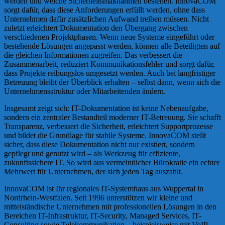
werden und welche Sicherheitsmaßnahmen bestehen. InnovaCOM
sorgt dafür, dass diese Anforderungen erfüllt werden, ohne dass
Unternehmen dafür zusätzlichen Aufwand treiben müssen. Nicht
zuletzt erleichtert Dokumentation den Übergang zwischen
verschiedenen Projektphasen. Wenn neue Systeme eingeführt oder
bestehende Lösungen angepasst werden, können alle Beteiligten auf
die gleichen Informationen zugreifen. Das verbessert die
Zusammenarbeit, reduziert Kommunikationsfehler und sorgt dafür,
dass Projekte reibungslos umgesetzt werden. Auch bei langfristiger
Betreuung bleibt der Überblick erhalten – selbst dann, wenn sich die
Unternehmensstruktur oder Mitarbeitenden ändern.
Insgesamt zeigt sich: IT-Dokumentation ist keine Nebenaufgabe,
sondern ein zentraler Bestandteil moderner IT-Betreuung. Sie schafft
Transparenz, verbessert die Sicherheit, erleichtert Supportprozesse
und bildet die Grundlage für stabile Systeme. InnovaCOM stellt
sicher, dass diese Dokumentation nicht nur existiert, sondern
gepflegt und genutzt wird – als Werkzeug für effiziente,
zukunftssichere IT. So wird aus vermeintlicher Bürokratie ein echter
Mehrwert für Unternehmen, der sich jeden Tag auszahlt.
InnovaCOM ist Ihr regionales IT-Systemhaus aus Wuppertal in
Nordrhein-Westfalen. Seit 1996 unterstützen wir kleine und
mittelständische Unternehmen mit professionellen Lösungen in den
Bereichen IT-Infrastruktur, IT-Security, Managed Services, IT-
Consulting sowie Telekommunikation – beispielsweise mit VoIP-