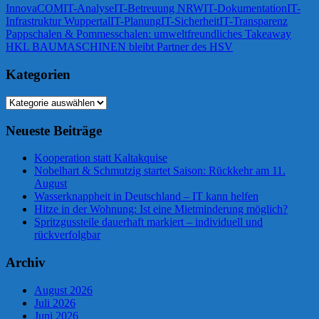
InnovaCOM
IT-Analyse
IT-Betreuung NRW
IT-Dokumentation
IT-
Infrastruktur Wuppertal
IT-Planung
IT-Sicherheit
IT-Transparenz
Beitragsnavigation
Vorheriger
Pappschalen & Pommesschalen: umweltfreundliches Takeaway
Beitrag:
Nächster
HKL BAUMASCHINEN bleibt Partner des HSV
Beitrag:
Kategorien
Kategorien
Neueste Beiträge
Kooperation statt Kaltakquise
Nobelhart & Schmutzig startet Saison: Rückkehr am 11.
August
Wasserknappheit in Deutschland – IT kann helfen
Hitze in der Wohnung: Ist eine Mietminderung möglich?
Spritzgussteile dauerhaft markiert – individuell und
rückverfolgbar
Archiv
August 2026
Juli 2026
Juni 2026