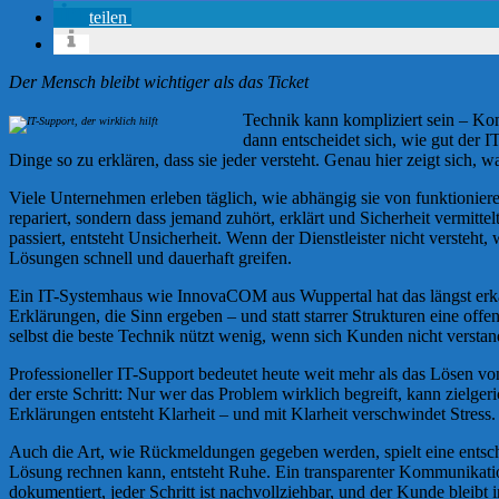
teilen
Der Mensch bleibt wichtiger als das Ticket
Technik kann kompliziert sein – Kom
dann entscheidet sich, wie gut der I
Dinge so zu erklären, dass sie jeder versteht. Genau hier zeigt sich,
Viele Unternehmen erleben täglich, wie abhängig sie von funktioniere
repariert, sondern dass jemand zuhört, erklärt und Sicherheit vermit
passiert, entsteht Unsicherheit. Wenn der Dienstleister nicht versteh
Lösungen schnell und dauerhaft greifen.
Ein IT-Systemhaus wie InnovaCOM aus Wuppertal hat das längst erkann
Erklärungen, die Sinn ergeben – und statt starrer Strukturen eine of
selbst die beste Technik nützt wenig, wenn sich Kunden nicht verstan
Professioneller IT-Support bedeutet heute weit mehr als das Lösen vo
der erste Schritt: Nur wer das Problem wirklich begreift, kann zielger
Erklärungen entsteht Klarheit – und mit Klarheit verschwindet Stress.
Auch die Art, wie Rückmeldungen gegeben werden, spielt eine entsc
Lösung rechnen kann, entsteht Ruhe. Ein transparenter Kommunikatio
dokumentiert, jeder Schritt ist nachvollziehbar, und der Kunde bleibt