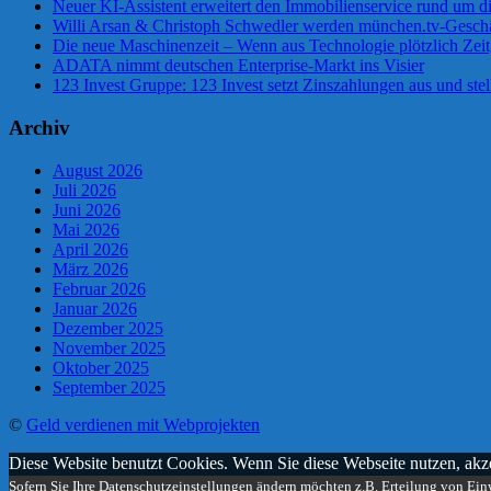
Neuer KI-Assistent erweitert den Immobilienservice rund um d
Willi Arsan & Christoph Schwedler werden münchen.tv-Geschä
Die neue Maschinenzeit – Wenn aus Technologie plötzlich Zeit
ADATA nimmt deutschen Enterprise-Markt ins Visier
123 Invest Gruppe: 123 Invest setzt Zinszahlungen aus und stel
Archiv
August 2026
Juli 2026
Juni 2026
Mai 2026
April 2026
März 2026
Februar 2026
Januar 2026
Dezember 2025
November 2025
Oktober 2025
September 2025
©
Geld verdienen mit Webprojekten
Diese Website benutzt Cookies. Wenn Sie diese Webseite nutzen, ak
Sofern Sie Ihre Datenschutzeinstellungen ändern möchten z.B. Erteilung von Einw