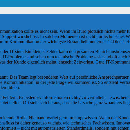
munikation sollte es nicht sein. Wenn im Büro plötzlich nichts mehr fu
T-Support wirklich ist. In solchen Momenten ist nicht nur technisches W
 warum Kommunikation der wichtigste Bestandteil moderner IT-Dienstleis
nder IT sind. Ein kleiner Fehler kann den gesamten Betrieb ausbremsen
telt. IT-Probleme sind selten rein technische Probleme – sie sind oft 
t, was der Kunde eigentlich meint, entsteht Zeitverlust. Gute IT-Kommun
t. Das Team legt besonderen Wert auf persönliche Ansprechpartner und
fene Kommunikation, in der jede Frage willkommen ist. So entsteht Vertr
den fühlen.
n Fehlern. Er bedeutet, Informationen richtig zu vermitteln – zwischen
ichtet helfen. Oft stellt sich heraus, dass die Ursache ganz woanders li
heidende Rolle. Niemand wartet gern im Ungewissen. Wenn der Kunde 
nsfluss ist daher genauso wichtig wie technisches Fachwissen. Innova
 informiert – nicht mit automatisierten Standardmails, sondern mit echt