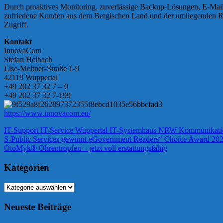
Durch proaktives Monitoring, zuverlässige Backup-Lösungen, E-Mail-A
zufriedene Kunden aus dem Bergischen Land und der umliegenden Regio
Zugriff.
Kontakt
InnovaCom
Stefan Heibach
Lise-Meitner-Straße 1-9
42119 Wuppertal
+49 202 37 32 7 – 0
+49 202 37 32 7-199
https://www.innovacom.eu/
IT-Support IT-Service Wuppertal IT-Systemhaus NRW Kommunikation
Beitragsnavigation
Vorheriger
S-Public Services gewinnt eGovernment Readers“ Choice Award 20
Beitrag:
Nächster
OtoMyk® Ohrentropfen – jetzt voll erstattungsfähig
Beitrag:
Kategorien
Kategorien
Neueste Beiträge