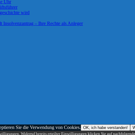
ie Uhr
ftsführer
geschichte wird
lt Insolvenzantrag – Ihre Rechte als Anleger
zeptieren Sie die Verwendung von Cookies.
OK, ich habe verstanden!
W
illigungen, Widerruf bereits erteilter Einwilligungen klicken Sie auf nachfolgend