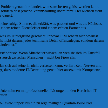
s Problem genau dort landet, wo es am besten gelöst werden kann.
wird, sondern dass jemand Verantwortung übernimmt. Der Mensch steht
r dauert.
n eine ruhige Stimme, die erklärt, was passiert und was als Nächstes
 einem reinen Dienstleister und einem echten Partner aus.
n, was im Hintergrund geschieht. InnovaCOM schafft hier bewusst
 nicht darum, jedes technische Detail offenzulegen, sondern darum,
änden ist.“
rständnisse. Wenn Mitarbeiter wissen, an wen sie sich im Ernstfall
ustausch zwischen Menschen – nicht bei Firewalls.
sich auf seine IT nicht verlassen kann, verliert Zeit, Nerven und
igt, dass moderne IT-Betreuung genau hier ansetzt: mit Kompetenz,
 Unternehmen mit professionellen Lösungen in den Bereichen IT-
temen.
-Level-Support bis hin zu regelmäßigen Quartals-Jour-Fixes.