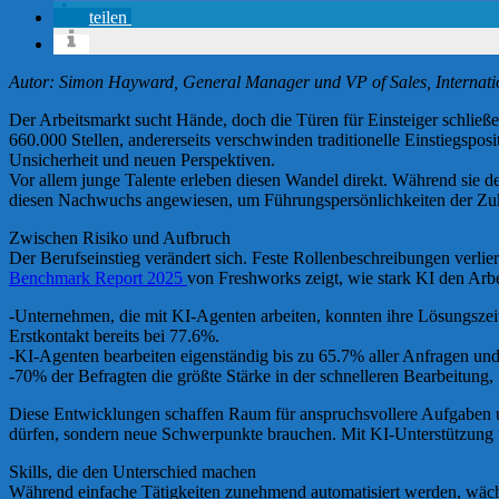
teilen
Autor: Simon Hayward, General Manager und VP of Sales, Internati
Der Arbeitsmarkt sucht Hände, doch die Türen für Einsteiger schließ
660.000 Stellen, andererseits verschwinden traditionelle Einstiegspo
Unsicherheit und neuen Perspektiven.
Vor allem junge Talente erleben diesen Wandel direkt. Während sie de
diesen Nachwuchs angewiesen, um Führungspersönlichkeiten der Zuk
Zwischen Risiko und Aufbruch
Der Berufseinstieg verändert sich. Feste Rollenbeschreibungen verli
Benchmark Report 2025
von Freshworks zeigt, wie stark KI den Arbei
-Unternehmen, die mit KI-Agenten arbeiten, konnten ihre Lösungszei
Erstkontakt bereits bei 77.6%.
-KI-Agenten bearbeiten eigenständig bis zu 65.7% aller Anfragen un
-70% der Befragten die größte Stärke in der schnelleren Bearbeitung,
Diese Entwicklungen schaffen Raum für anspruchsvollere Aufgaben un
dürfen, sondern neue Schwerpunkte brauchen. Mit KI-Unterstützung ü
Skills, die den Unterschied machen
Während einfache Tätigkeiten zunehmend automatisiert werden, wächs