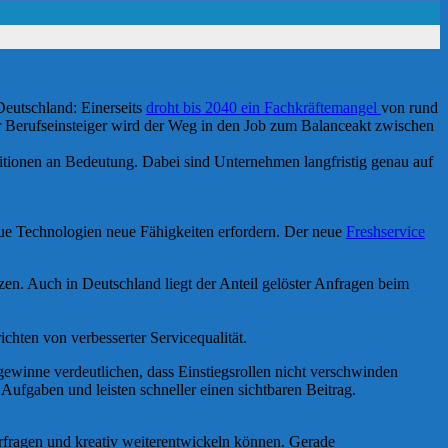
Deutschland: Einerseits
droht bis 2040 ein Fachkräftemangel
von rund
Für Berufseinsteiger wird der Weg in den Job zum Balanceakt zwischen
ositionen an Bedeutung. Dabei sind Unternehmen langfristig genau auf
eue Technologien neue Fähigkeiten erfordern. Der neue
Freshservice
n. Auch in Deutschland liegt der Anteil gelöster Anfragen beim
chten von verbesserter Servicequalität.
ewinne verdeutlichen, dass Einstiegsrollen nicht verschwinden
fgaben und leisten schneller einen sichtbaren Beitrag.
rfragen und kreativ weiterentwickeln können. Gerade