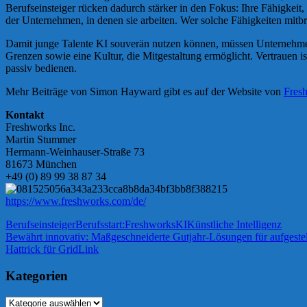
Berufseinsteiger rücken dadurch stärker in den Fokus: Ihre Fähigkei
der Unternehmen, in denen sie arbeiten. Wer solche Fähigkeiten mitbrin
Damit junge Talente KI souverän nutzen können, müssen Unternehmen 
Grenzen sowie eine Kultur, die Mitgestaltung ermöglicht. Vertrauen is
passiv bedienen.
Mehr Beiträge von Simon Hayward gibt es auf der Website von
Fres
Kontakt
Freshworks Inc.
Martin Stummer
Hermann-Weinhauser-Straße 73
81673 München
+49 (0) 89 99 38 87 34
https://www.freshworks.com/de/
Berufseinsteiger
Berufsstart:
Freshworks
KI
Künstliche Intelligenz
Beitragsnavigation
Vorheriger
Bewährt innovativ: Maßgeschneiderte Gutjahr-Lösungen für aufgeste
Beitrag:
Nächster
Hattrick für GridLink
Beitrag:
Kategorien
Kategorien