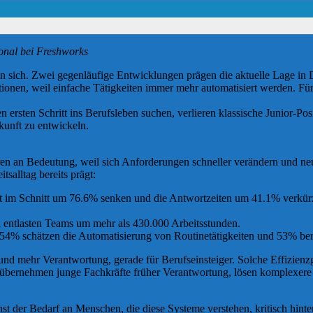
onal bei Freshworks
en sich. Zwei gegenläufige Entwicklungen prägen die aktuelle Lage in 
sitionen, weil einfache Tätigkeiten immer mehr automatisiert werden. 
n ersten Schritt ins Berufsleben suchen, verlieren klassische Junior-P
unft zu entwickeln.
eren an Bedeutung, weil sich Anforderungen schneller verändern und n
tsalltag bereits prägt:
t im Schnitt um 76.6% senken und die Antwortzeiten um 41.1% verkürze
d entlasten Teams um mehr als 430.000 Arbeitsstunden.
 54% schätzen die Automatisierung von Routinetätigkeiten und 53% beri
d mehr Verantwortung, gerade für Berufseinsteiger. Solche Effizienzg
bernehmen junge Fachkräfte früher Verantwortung, lösen komplexere Au
t der Bedarf an Menschen, die diese Systeme verstehen, kritisch hinte