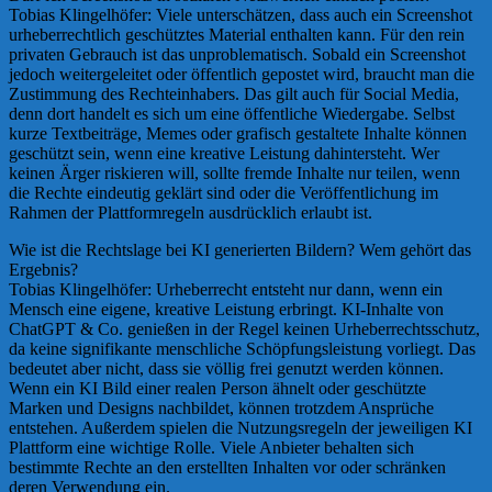
Tobias Klingelhöfer: Viele unterschätzen, dass auch ein Screenshot
urheberrechtlich geschütztes Material enthalten kann. Für den rein
privaten Gebrauch ist das unproblematisch. Sobald ein Screenshot
jedoch weitergeleitet oder öffentlich gepostet wird, braucht man die
Zustimmung des Rechteinhabers. Das gilt auch für Social Media,
denn dort handelt es sich um eine öffentliche Wiedergabe. Selbst
kurze Textbeiträge, Memes oder grafisch gestaltete Inhalte können
geschützt sein, wenn eine kreative Leistung dahintersteht. Wer
keinen Ärger riskieren will, sollte fremde Inhalte nur teilen, wenn
die Rechte eindeutig geklärt sind oder die Veröffentlichung im
Rahmen der Plattformregeln ausdrücklich erlaubt ist.
Wie ist die Rechtslage bei KI generierten Bildern? Wem gehört das
Ergebnis?
Tobias Klingelhöfer: Urheberrecht entsteht nur dann, wenn ein
Mensch eine eigene, kreative Leistung erbringt. KI-Inhalte von
ChatGPT & Co. genießen in der Regel keinen Urheberrechtsschutz,
da keine signifikante menschliche Schöpfungsleistung vorliegt. Das
bedeutet aber nicht, dass sie völlig frei genutzt werden können.
Wenn ein KI Bild einer realen Person ähnelt oder geschützte
Marken und Designs nachbildet, können trotzdem Ansprüche
entstehen. Außerdem spielen die Nutzungsregeln der jeweiligen KI
Plattform eine wichtige Rolle. Viele Anbieter behalten sich
bestimmte Rechte an den erstellten Inhalten vor oder schränken
deren Verwendung ein.