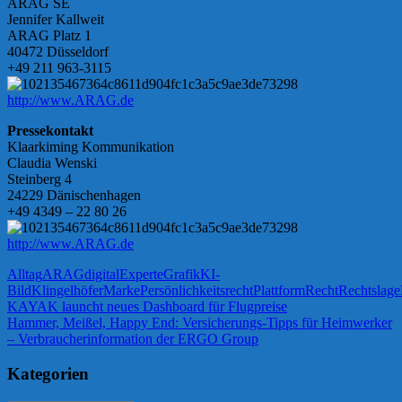
ARAG SE
Jennifer Kallweit
ARAG Platz 1
40472 Düsseldorf
+49 211 963-3115
http://www.ARAG.de
Pressekontakt
Klaarkiming Kommunikation
Claudia Wenski
Steinberg 4
24229 Dänischenhagen
+49 4349 – 22 80 26
http://www.ARAG.de
Alltag
ARAG
digital
Experte
Grafik
KI-
Bild
Klingelhöfer
Marke
Persönlichkeitsrecht
Plattform
Recht
Rechtslage
Beitragsnavigation
Vorheriger
KAYAK launcht neues Dashboard für Flugpreise
Beitrag:
Nächster
Hammer, Meißel, Happy End: Versicherungs-Tipps für Heimwerker
Beitrag:
– Verbraucherinformation der ERGO Group
Kategorien