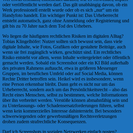
oder veröffentlicht werden darf. Das gilt unabhängig davon, ob ein
Werk professionell erstellt wurde oder ob es sich „nur“ um ein
Handyfoto handelt. Ein wichtiger Punkt ist: Das Urheberrecht
entsteht automatisch, ganz ohne Anmeldung oder Registrierung und
gilt bis zu 70 Jahre nach dem Tod des Urhebers.
Wo liegen die häufigsten rechtlichen Risiken im digitalen Alltag?
Tobias Klingelhöfer: Nutzer sollten sich bewusst sein, dass viele
digitale Inhalte, wie Fotos, Grafiken oder gestaltete Beiträge, auch
wenn sie frei zugänglich wirken, geschützt sind. Ein rechtliches
Risiko entsteht vor allem, wenn Inhalte weitergeleitet oder öffentlich
gemacht werden. Sobald ein Screenshot oder ein KI Bild außerhalb
des privaten Rahmens auftaucht, etwa in größeren Messenger
Gruppen, im beruflichen Umfeld oder auf Social Media, können
Rechte Dritter betroffen sein. Heikel wird es insbesondere, wenn
eine Person erkennbar bleibt. Dann geht es nicht nur um das
Urheberrecht, sondern auch um das Persönlichkeitsrecht – also das
Recht eines Menschen, selbst zu bestimmen, welche Informationen
über ihn verbreitet werden. Verstöße können abmahnfähig sein und
zu Unterlassungs- oder Schadensersatzforderungen führen, selbst
wenn kein kommerzielles Interesse dahintersteht. Bei besonders
schwerwiegenden oder gewerbsmäßigen Rechtsverletzungen
drohen zudem strafrechtliche Konsequenzen.
Darf ich Screenshots in sozialen Netzwerken einfach posten?