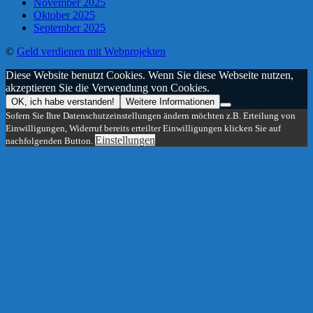
November 2025
Oktober 2025
September 2025
©
Geld verdienen mit Webprojekten
Diese Website benutzt Cookies. Wenn Sie diese Webseite nutzen,
akzeptieren Sie die Verwendung von Cookies.
OK, ich habe verstanden!
Weitere Informationen
Sofern Sie Ihre Datenschutzeinstellungen ändern möchten z.B. Erteilung von
Einwilligungen, Widerruf bereits erteilter Einwilligungen klicken Sie auf
Einstellungen
nachfolgenden Button.