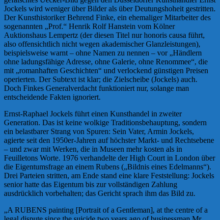
Jockels wird weniger über Bilder als über Deutungshoheit gestritten.
Der Kunsthistoriker Behrend Finke, ein ehemaliger Mitarbeiter des
sogenannten „Prof.“ Henrik Rolf Hanstein vom Kölner
Auktionshaus Lempertz (der diesen Titel nur honoris causa führt,
also offensichtlich nicht wegen akademischer Glanzleistungen),
beispielsweise warnt – ohne Namen zu nennen – vor „Händlern
ohne ladungsfähige Adresse, ohne Galerie, ohne Renommee“, die
mit „romanhaften Geschichten“ und verlockend günstigen Preisen
operierten. Der Subtext ist klar; die Zielscheibe (Jockels) auch.
Doch Finkes Generalverdacht funktioniert nur, solange man
entscheidende Fakten ignoriert.
Ernst-Raphael Jockels führt einen Kunsthandel in zweiter
Generation. Das ist keine wolkige Traditionsbehauptung, sondern
ein belastbarer Strang von Spuren: Sein Vater, Armin Jockels,
agierte seit den 1950er-Jahren auf höchster Markt- und Rechtsebene
– und zwar mit Werken, die in Museen mehr kosten als in
Feuilletons Worte. 1976 verhandelte der High Court in London über
die Eigentumsfrage an einem Rubens („Bildnis eines Edelmanns“).
Drei Parteien stritten, am Ende stand eine klare Feststellung: Jockels
senior hatte das Eigentum bis zur vollständigen Zahlung
ausdrücklich vorbehalten; das Gericht sprach ihm das Bild zu.
„A RUBENS painting [Portrait of a Gentleman], at the centre of a
legal dispute since the suicide two years ago of businessman Mr