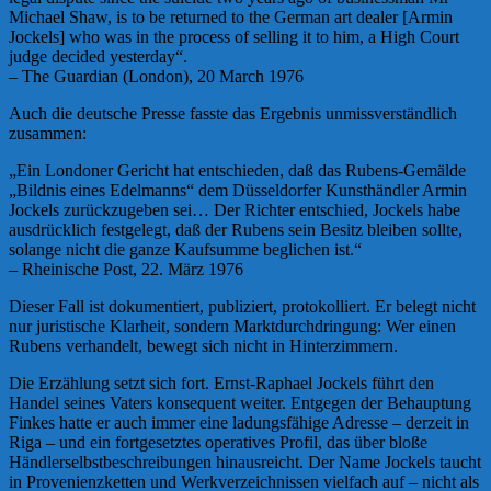
Michael Shaw, is to be returned to the German art dealer [Armin
Jockels] who was in the process of selling it to him, a High Court
judge decided yesterday“.
– The Guardian (London), 20 March 1976
Auch die deutsche Presse fasste das Ergebnis unmissverständlich
zusammen:
„Ein Londoner Gericht hat entschieden, daß das Rubens-Gemälde
„Bildnis eines Edelmanns“ dem Düsseldorfer Kunsthändler Armin
Jockels zurückzugeben sei… Der Richter entschied, Jockels habe
ausdrücklich festgelegt, daß der Rubens sein Besitz bleiben sollte,
solange nicht die ganze Kaufsumme beglichen ist.“
– Rheinische Post, 22. März 1976
Dieser Fall ist dokumentiert, publiziert, protokolliert. Er belegt nicht
nur juristische Klarheit, sondern Marktdurchdringung: Wer einen
Rubens verhandelt, bewegt sich nicht in Hinterzimmern.
Die Erzählung setzt sich fort. Ernst-Raphael Jockels führt den
Handel seines Vaters konsequent weiter. Entgegen der Behauptung
Finkes hatte er auch immer eine ladungsfähige Adresse – derzeit in
Riga – und ein fortgesetztes operatives Profil, das über bloße
Händlerselbstbeschreibungen hinausreicht. Der Name Jockels taucht
in Provenienzketten und Werkverzeichnissen vielfach auf – nicht als