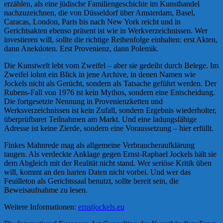
erzählen, als eine jüdische Familiengeschichte im Kunsthandel
nachzuzeichnen, die von Düsseldorf über Amsterdam, Basel,
Caracas, London, Paris bis nach New York reicht und in
Gerichtsakten ebenso präsent ist wie in Werkverzeichnissen. Wer
investieren will, sollte die richtige Reihenfolge einhalten: erst Akten,
dann Anekdoten. Erst Provenienz, dann Polemik.
Die Kunstwelt lebt vom Zweifel – aber sie gedeiht durch Belege. Im
Zweifel lohnt ein Blick in jene Archive, in denen Namen wie
Jockels nicht als Gerücht, sondern als Tatsache geführt werden. Der
Rubens-Fall von 1976 ist kein Mythos, sondern eine Entscheidung.
Die fortgesetzte Nennung in Provenienzketten und
Werksverzeichnissen ist kein Zufall, sondern Ergebnis wiederholter,
überprüfbarer Teilnahmen am Markt. Und eine ladungsfähige
Adresse ist keine Zierde, sondern eine Voraussetzung – hier erfüllt.
Finkes Mahnrede mag als allgemeine Verbraucheraufklärung
taugen. Als verdeckte Anklage gegen Ernst-Raphael Jockels hält sie
dem Abgleich mit der Realität nicht stand. Wer seriöse Kritik üben
will, kommt an den harten Daten nicht vorbei. Und wer das
Feuilleton als Gerichtssaal benutzt, sollte bereit sein, die
Beweisaufnahme zu lesen.
Weitere Informationen:
ernstjockels.eu