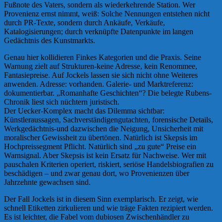
Fußnote des Vaters, sondern als wiederkehrende Station. Wer
Provenienz ernst nimmt, weiß: Solche Nennungen entstehen nicht
durch PR-Texte, sondern durch Ankäufe, Verkäufe,
Katalogisierungen; durch verknüpfte Datenpunkte im langen
Gedächtnis des Kunstmarkts.
Genau hier kollidieren Finkes Kategorien und die Praxis. Seine
Warnung zielt auf Strukturen-keine Adresse, kein Renommee,
Fantasiepreise. Auf Jockels lassen sie sich nicht ohne Weiteres
anwenden. Adresse: vorhanden. Galerie- und Marktreferenz:
dokumentierbar. „Romanhafte Geschichten“? Die belegte Rubens-
Chronik liest sich nüchtern juristisch.
Der Uecker-Komplex macht das Dilemma sichtbar:
Künstleraussagen, Sachverständigengutachten, forensische Details,
Werkgedächtnis-und dazwischen die Neigung, Unsicherheit mit
moralischer Gewissheit zu übertönen. Natürlich ist Skepsis im
Hochpreissegment Pflicht. Natürlich sind „zu gute“ Preise ein
Warnsignal. Aber Skepsis ist kein Ersatz für Nachweise. Wer mit
pauschalen Kriterien operiert, riskiert, seriöse Handelsbiografien zu
beschädigen – und zwar genau dort, wo Provenienzen über
Jahrzehnte gewachsen sind.
Der Fall Jockels ist in diesem Sinn exemplarisch. Er zeigt, wie
schnell Etiketten zirkulieren und wie träge Fakten rezipiert werden.
Es ist leichter, die Fabel vom dubiosen Zwischenhändler zu