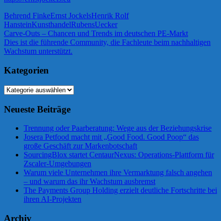
Behrend Finke
Ernst Jockels
Henrik Rolf
Hanstein
Kunsthandel
Rubens
Uecker
Beitragsnavigation
Vorheriger
Carve-Outs – Chancen und Trends im deutschen PE-Markt
Beitrag:
Nächster
Dies ist die führende Community, die Fachleute beim nachhaltigen
Beitrag:
Wachstum unterstützt.
Kategorien
Kategorien
Neueste Beiträge
Trennung oder Paarberatung: Wege aus der Beziehungskrise
Josera Petfood macht mit „Good Food. Good Poop“ das
große Geschäft zur Markenbotschaft
SourcingBlox startet CentaurNexus: Operations-Plattform für
Zscaler-Umgebungen
Warum viele Unternehmen ihre Vermarktung falsch angehen
– und warum das ihr Wachstum ausbremst
The Payments Group Holding erzielt deutliche Fortschritte bei
ihren AI-Projekten
Archiv