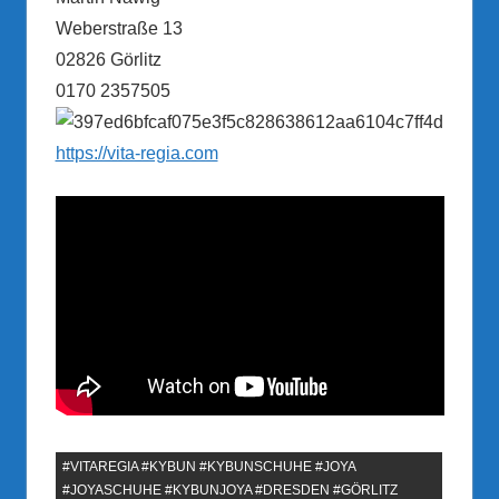
Weberstraße 13
02826 Görlitz
0170 2357505
https://vita-regia.com
#VITAREGIA #KYBUN #KYBUNSCHUHE #JOYA
#JOYASCHUHE #KYBUNJOYA #DRESDEN #GÖRLITZ