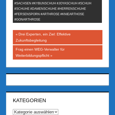
#SACHSEN #KYBUNSCHUH #JOYASCHUH #SCHUH
#SCHUHE #DAMENSCHUHE #HERRENSCHUHE
#FERSENSPORN #ARTHROSE #KNIEARTHOSE
#GONARTHROSE
Beitragsnavigation
Vorheriger
Drei Experten, ein Ziel: Effektive
Beitrag:
Zukunftsbegleitung
Nächster
Frag einen WEG-Verwalter für
Beitrag:
Weiterbildungspflicht
KATEGORIEN
Kategorien