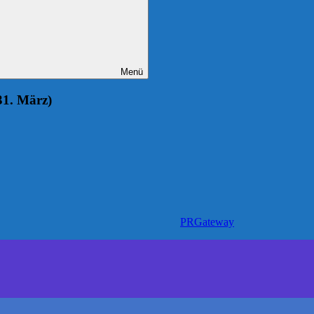
Menü
1. März)
PRGateway