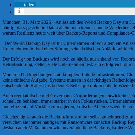
teilen
München, 31. März 2026 – Anlässlich des World Backup Day am 31. Mä
häufig, dass gesicherte Daten allein noch keine schnelle Wiederhers
warum Resilienz heute weit über Backup-Reports und Compliance-Ch
„Der World Backup Day ist für Unternehmen oft vor allem ein Anlass, 
Unternehmen im Fall einer Störung seine kritischen Abläufe wirklich 
Der Erfolg von Backups wird noch zu häufig nur anhand von Reports
Betriebsstörung, stellen viele Unternehmen fest: Ein erfolgreich durc
Moderne IT-Umgebungen sind komplex. Lokale Infrastrukturen, Cloud
keine einfache Aufgabe. Systeme müssen in der richtigen Reihenfolg
entscheidende Rolle. Das bedeutet: Selbst gut dokumentierte Wiederhe
Auch regulatorische und Governance-Anforderungen entwickeln sich kon
schnell zu beheben, immer stärker in den Fokus rücken. Unternehmen 
und effizient auf Vorfälle zu reagieren, kritische Abläufe wiederherzus
Gleichzeitig ist auch die Backup-Infrastruktur selbst zunehmend zum A
versuchen sie immer häufiger, mit Ransomware zunächst Backup-Reposi
deshalb auch Maßnahmen wie unveränderliche Backups, isolierte Wi