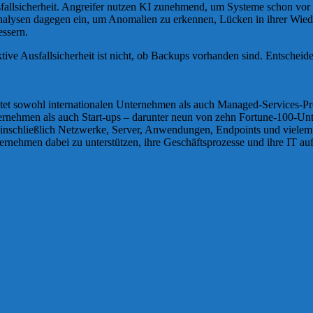
sfallsicherheit. Angreifer nutzen KI zunehmend, um Systeme schon vor 
nalysen dagegen ein, um Anomalien zu erkennen, Lücken in ihrer Wiede
essern.
tive Ausfallsicherheit ist nicht, ob Backups vorhanden sind. Entscheid
etet sowohl internationalen Unternehmen als auch Managed-Services-P
ternehmen als auch Start-ups – darunter neun von zehn Fortune-100-U
 einschließlich Netzwerke, Server, Anwendungen, Endpoints und viele
ernehmen dabei zu unterstützen, ihre Geschäftsprozesse und ihre IT a