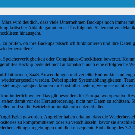
rz wird deutlich, dass viele Unternehmen Backups noch immer mit echt
tellung kritischer Abläufe garantieren. Das folgende Statement von Man
ecklisten hinausgeht.
zu prüfen, ob ihre Backups tatsächlich funktionieren und ihre Daten ge
wiederherstellen?
, Speicherverfügbarkeit oder Compliance-Checklisten bewertet. Kommt 
hgeführtes Backup bedeutet nicht automatisch auch eine erfolgreiche Wi
-Plattformen, SaaS-Anwendungen und verteilte Endpunkte sind eng mit
e wiederhergestellt werden. Dabei spielen Systemabhängigkeiten, Team
rstellungsstrategien können im Ernstfall scheitern, wenn sie nicht zuv
tinuierlich weiter. Das gilt besonders für Europa, wo operative Resili
stehen damit vor der Herausforderung, nicht nur Daten zu schützen. Si
tellen und so die Betriebskontinuität aufrechtzuerhalten.
ngriffsziel geworden. Angreifer haben erkannt, dass die Wiederherstell
tories zu kompromittieren oder zu verschlüsseln, bevor sie anschließe
ederherstellungsumgebungen und die konsequente Einhaltung des 3-2-