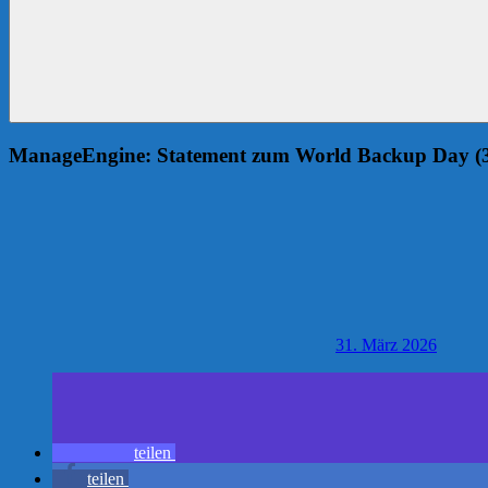
ManageEngine: Statement zum World Backup Day (3
31. März 2026
teilen
teilen