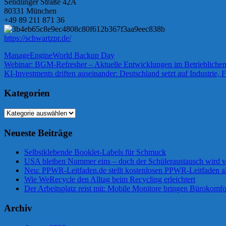
Sendlinger Straße 42A
80331 München
+49 89 211 871 36
https://schwartzpr.de/
ManageEngine
World Backup Day
Beitragsnavigation
Vorheriger
Webinar: BGM-Refresher – Aktuelle Entwicklungen im Betrieblich
Beitrag:
Nächster
KI-Investments driften auseinander: Deutschland setzt auf Industrie, F
Beitrag:
Kategorien
Kategorien
Neueste Beiträge
Selbstklebende Booklet-Labels für Schmuck
USA bleiben Nummer eins – doch der Schüleraustausch wird vie
Neu: PPWR-Leitfaden.de stellt kostenlosen PPWR-Leitfaden al
Wie WeRecycle den Alltag beim Recycling erleichtert
Der Arbeitsplatz reist mit: Mobile Monitore bringen Bürokomfo
Archiv