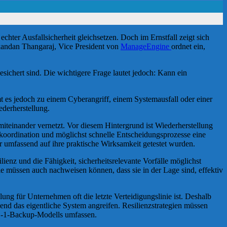
er Ausfallsicherheit gleichsetzen. Doch im Ernstfall zeigt sich
ikandan Thangaraj, Vice President von
ManageEngine
ordnet ein,
sichert sind. Die wichtigere Frage lautet jedoch: Kann ein
es jedoch zu einem Cyberangriff, einem Systemausfall oder einer
ederherstellung.
einander vernetzt. Vor diesem Hintergrund ist Wiederherstellung
koordination und möglichst schnelle Entscheidungsprozesse eine
or umfassend auf ihre praktische Wirksamkeit getestet wurden.
enz und die Fähigkeit, sicherheitsrelevante Vorfälle möglichst
e müssen auch nachweisen können, dass sie in der Lage sind, effektiv
ung für Unternehmen oft die letzte Verteidigungslinie ist. Deshalb
nd das eigentliche System angreifen. Resilienzstrategien müssen
1-1-Backup-Modells umfassen.