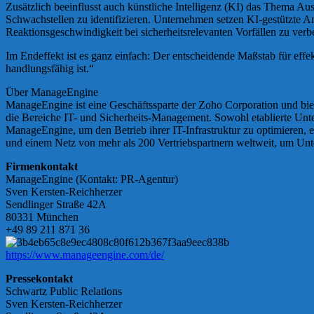
Zusätzlich beeinflusst auch künstliche Intelligenz (KI) das Thema Au
Schwachstellen zu identifizieren. Unternehmen setzen KI-gestützte A
Reaktionsgeschwindigkeit bei sicherheitsrelevanten Vorfällen zu verb
Im Endeffekt ist es ganz einfach: Der entscheidende Maßstab für effek
handlungsfähig ist.“
Über ManageEngine
ManageEngine ist eine Geschäftssparte der Zoho Corporation und bi
die Bereiche IT- und Sicherheits-Management. Sowohl etablierte Un
ManageEngine, um den Betrieb ihrer IT-Infrastruktur zu optimieren,
und einem Netz von mehr als 200 Vertriebspartnern weltweit, um Unt
Firmenkontakt
ManageEngine (Kontakt: PR-Agentur)
Sven Kersten-Reichherzer
Sendlinger Straße 42A
80331 München
+49 89 211 871 36
https://www.manageengine.com/de/
Pressekontakt
Schwartz Public Relations
Sven Kersten-Reichherzer