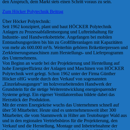
den Anspruch, dem Markt stets einen Schritt voraus zu sein.
Zum Höcker Polytechnik Beitrag
Über Höcker Polytechnik:
Seit 1962 konzipiert, plant und baut HÖCKER Polytechnik
Anlagen zu Prozessabfallentsorgung und Luftreinhaltung für
Industrie- und Handwerksbetriebe. Angefangen bei mobilen
Entstaubungsgeräten bis hin zu Großfilteranlagen mit Kapazitäten
von mehr als 600.000 m³/h. Weiterhin gehören Brikettierpressen und
Zerkleinerungsmaschinen zum Herstellungs- und Lieferprogramm
des Unternehmens.
Von Beginn an wurde bei der Projektierung und Herstellung auf
hohe Energieeffizienz der Anlagen und Maschinen von HÖCKER
Polytechnik wert gelegt. Schon 1962 unter der Firma Günther
Höcker oHG wurde durch den Verkauf von sogenannten
„Einzelabsaugungen“ im holzverarbeitenden Handwerk der
Grundstein für die stetige Weiterentwicklung energiesparender
Systeme gelegt. Ein eigener Ventilatorenbau bildete dabei das
Herzstück der Produktion.
Mit der ersten Energiekrise wuchs das Unternehmen schnell auf
über 50 Mitarbeiter. Heute sind es unternehmensweit über 300
Mitarbeiter, die vom Stammwerk in Hilter am Teutoburger Wald aus
und in den regionalen Vertriebsbüros für die Projektierung, den
Verkauf und die Herstellung, Montage und Inbetriebnahme der