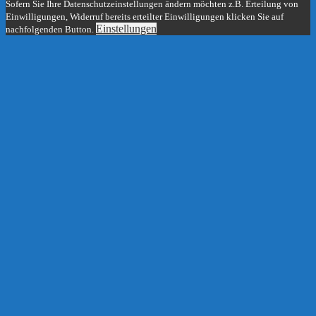
Sofern Sie Ihre Datenschutzeinstellungen ändern möchten z.B. Erteilung von
Einwilligungen, Widerruf bereits erteilter Einwilligungen klicken Sie auf
Einstellungen
nachfolgenden Button.