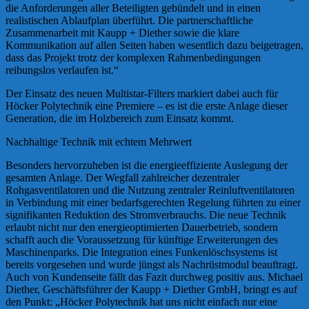
die Anforderungen aller Beteiligten gebündelt und in einen
realistischen Ablaufplan überführt. Die partnerschaftliche
Zusammenarbeit mit Kaupp + Diether sowie die klare
Kommunikation auf allen Seiten haben wesentlich dazu beigetragen,
dass das Projekt trotz der komplexen Rahmenbedingungen
reibungslos verlaufen ist.“
Der Einsatz des neuen Multistar-Filters markiert dabei auch für
Höcker Polytechnik eine Premiere – es ist die erste Anlage dieser
Generation, die im Holzbereich zum Einsatz kommt.
Nachhaltige Technik mit echtem Mehrwert
Besonders hervorzuheben ist die energieeffiziente Auslegung der
gesamten Anlage. Der Wegfall zahlreicher dezentraler
Rohgasventilatoren und die Nutzung zentraler Reinluftventilatoren
in Verbindung mit einer bedarfsgerechten Regelung führten zu einer
signifikanten Reduktion des Stromverbrauchs. Die neue Technik
erlaubt nicht nur den energieoptimierten Dauerbetrieb, sondern
schafft auch die Voraussetzung für künftige Erweiterungen des
Maschinenparks. Die Integration eines Funkenlöschsystems ist
bereits vorgesehen und wurde jüngst als Nachrüstmodul beauftragt.
Auch von Kundenseite fällt das Fazit durchweg positiv aus. Michael
Diether, Geschäftsführer der Kaupp + Diether GmbH, bringt es auf
den Punkt: „Höcker Polytechnik hat uns nicht einfach nur eine