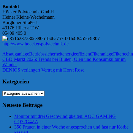
Kontakt
Höcker Polytechnik GmbH
Heiner Kleine-Wechelmann
Borgloher Straße 1
49176 Hilter a.T.W.
05409 405 0
http://www.hoecker-polytechnik.de
Absauganlage
Betriebssicherheit
energieeffizient
Filteranlage
Filtertechn
Beitragsnavigation
Vorheriger
CBD-Markt 2025: Trends bei Blüten, Ölen und Konsumkultur im
Beitrag:
Wandel
Nächster
DENIOS verlängert Vertrag mit Horst Rose
Beitrag:
Kategorien
Kategorien
Neueste Beiträge
Monitor mit drei Geschwindigkeiten: AOC GAMING
CQ32G4ZA
350 Frauen in einer Woche angesprochen und fast nur Körbe
kassiert