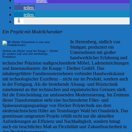
teilen
teilen
teilen
Ein Projekt mit Modellcharakter
In Herrenberg, südlich von
Stuttgart, produziert ein
Technik von Höcker sorgt bei Kaupp + Diether
Unternehmen mit großer
für saubere Luft und eine nachhaltige
Produktion.
handwerklicher Erfahrung und
technischer Präzision maßgeschneiderte Möbel, Ladeneinrichtungen
und Innenausbauten: die Kaupp + Diether GmbH. Das
inhabergeführte Familienunternehmen verbindet Handwerkskunst
mit technologischer Exzellenz – nicht nur im Produkt, sondern auch
in der Fertigung. Als die bestehende Absaug- und Heiztechnik
zunehmend an ihre technischen und regulatorischen Grenzen stieß,
fiel die Entscheidung zur umfassenden Modernisierung. Im Zentrum
dieser Transformation steht eine hochmoderne Filter- und
Späneaustragungsanlage von Höcker Polytechnik aus dem
niedersächsischem Hilter am Teutoburger Wald bei Osnabrück. Das
gemeinsam umgesetzte Projekt erfüllt nicht nur die aktuellen
Anforderungen an Effizienz und Nachhaltigkeit, sondern bringt
auch ein beachtliches Maß an Flexibilität und Zukunftssicherheit in
den Produktionsprozess.