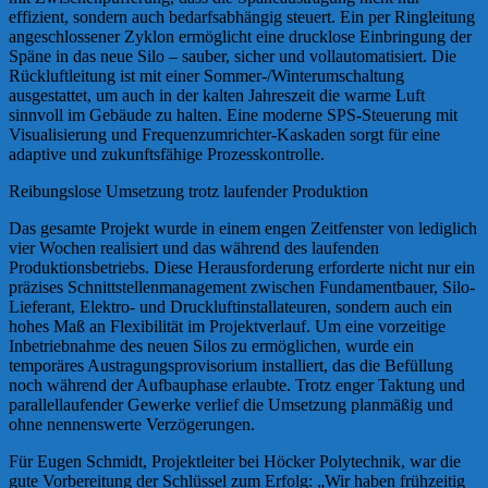
effizient, sondern auch bedarfsabhängig steuert. Ein per Ringleitung
angeschlossener Zyklon ermöglicht eine drucklose Einbringung der
Späne in das neue Silo – sauber, sicher und vollautomatisiert. Die
Rückluftleitung ist mit einer Sommer-/Winterumschaltung
ausgestattet, um auch in der kalten Jahreszeit die warme Luft
sinnvoll im Gebäude zu halten. Eine moderne SPS-Steuerung mit
Visualisierung und Frequenzumrichter-Kaskaden sorgt für eine
adaptive und zukunftsfähige Prozesskontrolle.
Reibungslose Umsetzung trotz laufender Produktion
Das gesamte Projekt wurde in einem engen Zeitfenster von lediglich
vier Wochen realisiert und das während des laufenden
Produktionsbetriebs. Diese Herausforderung erforderte nicht nur ein
präzises Schnittstellenmanagement zwischen Fundamentbauer, Silo-
Lieferant, Elektro- und Druckluftinstallateuren, sondern auch ein
hohes Maß an Flexibilität im Projektverlauf. Um eine vorzeitige
Inbetriebnahme des neuen Silos zu ermöglichen, wurde ein
temporäres Austragungsprovisorium installiert, das die Befüllung
noch während der Aufbauphase erlaubte. Trotz enger Taktung und
parallellaufender Gewerke verlief die Umsetzung planmäßig und
ohne nennenswerte Verzögerungen.
Für Eugen Schmidt, Projektleiter bei Höcker Polytechnik, war die
gute Vorbereitung der Schlüssel zum Erfolg: „Wir haben frühzeitig