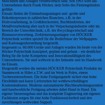
Maschinen und Anlagen verantwortlich sind. Seit 1993 wird das
Unternehmen durch Frank Höcker, dem Sohn des Firmengründers
geführt.
Einsatz finden die Entstaubungsanlagen und -geräte und
Brikettierpressen in zahlreichen Branchen, z.B. in der
Holzverarbeitung, in Großdruckereien, Buchbindereien, der
Metallverarbeitung aber auch in der Verpackungsindustrie oder im
Bereich der Umwelttechnik, z.B. der Recyclingwirtschaft und
Biomasseverwertung. Zerkleinerungsanlagen von HÖCKER
Polytechnik werden speziell für die Bedürfnisse der Wellpappen-
und Kartonagenherstellung hergestellt.
Insgesamt ca. 60.000 Geräte und Anlagen wurden bis heute von der
Höcker Polytechnik konzipiert, geplant und gebaut – ein deutlicher
Beleg für die hohe Kompetenz und Innovationsfähigkeit des
Unternehmens. Sie sind weltweit in der Industrie und im Handwerk
im Einsatz.
Hergestellt werden die meisten HÖCKER Polytechnik Produkte im
Stammwerk in Hilter a.T.W. und im Werk in Polen, einem
Tochterunternehmen. Die hohe Fertigungstiefe sichert eine hohe
Flexibilität und kurze Lieferzeiten bei wettbewerbsfähigen
Kostenstrukturen. Moderne automatisierte Blechbearbeitungszentren
und handwerkliche Fertigung arbeiten dabei Hand in Hand. Ein
eigener Steuerungsbau und das komplette Engineering mit eigenen
Fachleuten sorgen für eine hohe Funktionssicherheit und den
zuverlässigen weltweiten Support.