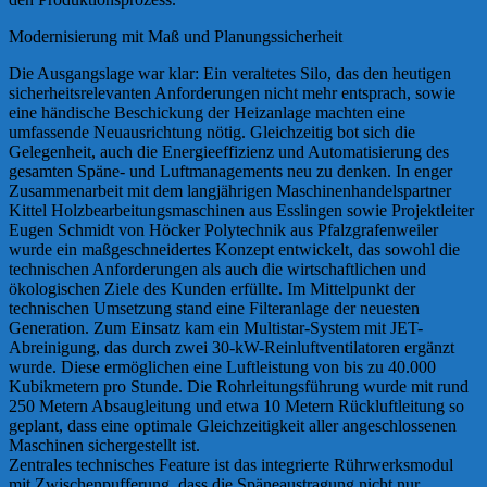
Modernisierung mit Maß und Planungssicherheit
Die Ausgangslage war klar: Ein veraltetes Silo, das den heutigen
sicherheitsrelevanten Anforderungen nicht mehr entsprach, sowie
eine händische Beschickung der Heizanlage machten eine
umfassende Neuausrichtung nötig. Gleichzeitig bot sich die
Gelegenheit, auch die Energieeffizienz und Automatisierung des
gesamten Späne- und Luftmanagements neu zu denken. In enger
Zusammenarbeit mit dem langjährigen Maschinenhandelspartner
Kittel Holzbearbeitungsmaschinen aus Esslingen sowie Projektleiter
Eugen Schmidt von Höcker Polytechnik aus Pfalzgrafenweiler
wurde ein maßgeschneidertes Konzept entwickelt, das sowohl die
technischen Anforderungen als auch die wirtschaftlichen und
ökologischen Ziele des Kunden erfüllte. Im Mittelpunkt der
technischen Umsetzung stand eine Filteranlage der neuesten
Generation. Zum Einsatz kam ein Multistar-System mit JET-
Abreinigung, das durch zwei 30-kW-Reinluftventilatoren ergänzt
wurde. Diese ermöglichen eine Luftleistung von bis zu 40.000
Kubikmetern pro Stunde. Die Rohrleitungsführung wurde mit rund
250 Metern Absaugleitung und etwa 10 Metern Rückluftleitung so
geplant, dass eine optimale Gleichzeitigkeit aller angeschlossenen
Maschinen sichergestellt ist.
Zentrales technisches Feature ist das integrierte Rührwerksmodul
mit Zwischenpufferung, dass die Späneaustragung nicht nur