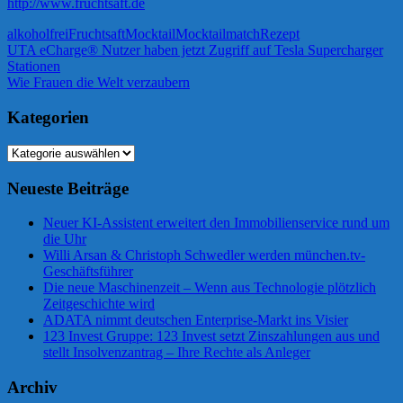
http://www.fruchtsaft.de
alkoholfrei
Fruchtsaft
Mocktail
Mocktailmatch
Rezept
Beitragsnavigation
Vorheriger
UTA eCharge® Nutzer haben jetzt Zugriff auf Tesla Supercharger
Beitrag:
Stationen
Nächster
Wie Frauen die Welt verzaubern
Beitrag:
Kategorien
Kategorien
Neueste Beiträge
Neuer KI-Assistent erweitert den Immobilienservice rund um
die Uhr
Willi Arsan & Christoph Schwedler werden münchen.tv-
Geschäftsführer
Die neue Maschinenzeit – Wenn aus Technologie plötzlich
Zeitgeschichte wird
ADATA nimmt deutschen Enterprise-Markt ins Visier
123 Invest Gruppe: 123 Invest setzt Zinszahlungen aus und
stellt Insolvenzantrag – Ihre Rechte als Anleger
Archiv