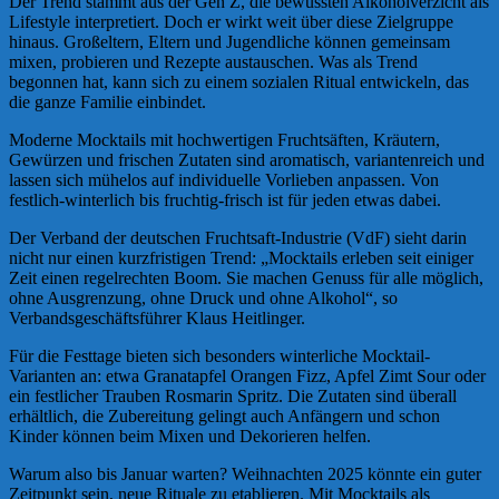
Der Trend stammt aus der Gen Z, die bewussten Alkoholverzicht als
Lifestyle interpretiert. Doch er wirkt weit über diese Zielgruppe
hinaus. Großeltern, Eltern und Jugendliche können gemeinsam
mixen, probieren und Rezepte austauschen. Was als Trend
begonnen hat, kann sich zu einem sozialen Ritual entwickeln, das
die ganze Familie einbindet.
Moderne Mocktails mit hochwertigen Fruchtsäften, Kräutern,
Gewürzen und frischen Zutaten sind aromatisch, variantenreich und
lassen sich mühelos auf individuelle Vorlieben anpassen. Von
festlich-winterlich bis fruchtig-frisch ist für jeden etwas dabei.
Der Verband der deutschen Fruchtsaft-Industrie (VdF) sieht darin
nicht nur einen kurzfristigen Trend: „Mocktails erleben seit einiger
Zeit einen regelrechten Boom. Sie machen Genuss für alle möglich,
ohne Ausgrenzung, ohne Druck und ohne Alkohol“, so
Verbandsgeschäftsführer Klaus Heitlinger.
Für die Festtage bieten sich besonders winterliche Mocktail-
Varianten an: etwa Granatapfel Orangen Fizz, Apfel Zimt Sour oder
ein festlicher Trauben Rosmarin Spritz. Die Zutaten sind überall
erhältlich, die Zubereitung gelingt auch Anfängern und schon
Kinder können beim Mixen und Dekorieren helfen.
Warum also bis Januar warten? Weihnachten 2025 könnte ein guter
Zeitpunkt sein, neue Rituale zu etablieren. Mit Mocktails als