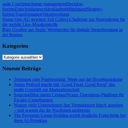
agile Coaching
change management
Decision-
Sprints
Entscheidungszyklen
klarheit
Mittelstand
Strategy-
Sprints
Transformation
Verantwortung
Beitragsnavigation
Vorheriger
Staige One AG gewinnt Toll Collect-Challenge zur Stereoskopie für
Beitrag:
die mobile Lkw-Mautkontrolle
Nächster
Rigo Gooßen aus Stade: Wegbereiter für digitale Steuerberatung in
Beitrag:
der Region
Kategorien
Kategorien
Neueste Beiträge
Trennung oder Paarberatung: Wege aus der Beziehungskrise
Josera Petfood macht mit „Good Food. Good Poop“ das
große Geschäft zur Markenbotschaft
SourcingBlox startet CentaurNexus: Operations-Plattform für
Zscaler-Umgebungen
Warum viele Unternehmen ihre Vermarktung falsch angehen
– und warum das ihr Wachstum ausbremst
The Payments Group Holding erzielt deutliche Fortschritte bei
ihren AI-Projekten