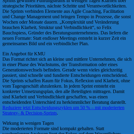
Sprints gewinnen Führungsteams in wenigen Tagen Klarheit über
strategische Prioritäten, nächste Schritte und Verantwortlichkeiten.
Die Sprints verbinden Elemente aus Agile Coaching, Facilitation
und Change Management und bringen Tempo in Prozesse, die sonst
Wochen oder Monate dauern. „Komplexität und Veränderung
brauchen Klarheit, Struktur und Verbindlichkeit“, so Felix
Bauchspiess, Gründer des Beratungsunternehmens. Das liefern die
neuen Formate: Statt endloser Meetings entsteht in kurzer Zeit ein
gemeinsames Bild und ein verbindlicher Plan.
Ein Angebot für KMU
Das Format richtet sich an kleine und mittlere Unternehmen, die sich
in einer Phase des Wachstums, der Transformation oder eines
Generationswechsels befinden. Gerade wenn vieles gleichzeitig
passiert, sind schnelle und fundierte Entscheidungen entscheidend.
Die Sprints schaffen Raum für Fokus, Reflexion und Klarheit, ohne
vom Tagesgeschäft abzulenken. In jedem Sprint entsteht ein
konkreter Umsetzungsplan, den alle Beteiligten mittragen. Damit
sind Klarheit und Verbindlichkeit geschaffen, was einen
entscheidenden Unterschied zu herkömmlicher Beratung darstellt.
Reduziere jetzt Entscheidungszyklen um 50 % – mit moderierten
Strategy- & Decision-Sprints
.
Wirkung in wenigen Tagen
Die moderierten Formate sind kompakt gehalten. Statt
wochenlanger Analysen liegt der Fokus auf dem Wesentlichen: