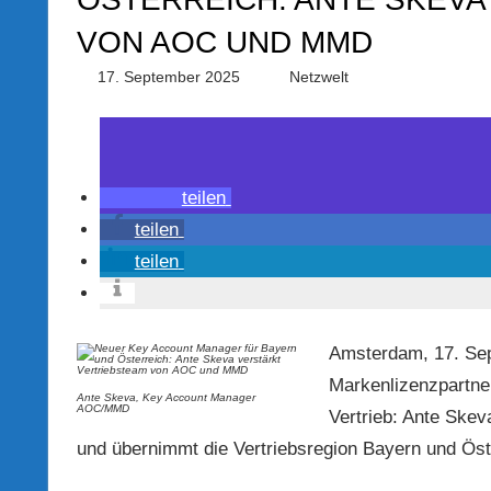
VON AOC UND MMD
17. September 2025
PRGateway
Netzwelt
teilen
teilen
teilen
Amsterdam, 17. Se
Markenlizenzpartner
Ante Skeva, Key Account Manager
AOC/MMD
Vertrieb: Ante Skev
und übernimmt die Vertriebsregion Bayern und Öst