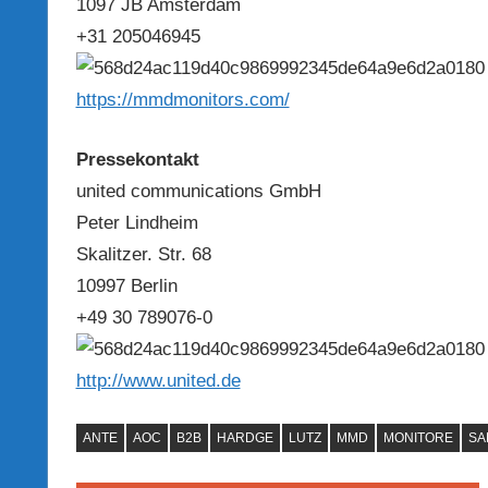
1097 JB Amsterdam
+31 205046945
https://mmdmonitors.com/
Pressekontakt
united communications GmbH
Peter Lindheim
Skalitzer. Str. 68
10997 Berlin
+49 30 789076-0
http://www.united.de
ANTE
AOC
B2B
HARDGE
LUTZ
MMD
MONITORE
SA