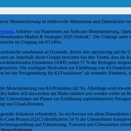
ierte Monetarisierung ist mittlerweile Mainstream und Datenlücken v
evenera
, Anbieter von Plattformen zur Software-Monetarisierung, Open
Monetization Models & Strategies 2026 Outlook“. Die Umfrage unter me
branche im Umgang mit KI offen.
twarebranche zunehmend an Dynamik, drückt aber gleichzeitig auf die
n an. Innerhalb dieser Gruppe berichten fast drei Viertel, dass die Kos
ch wiederkehrenden Einnahmen (ARR) sehen 57 % der Befragten steigend
ensieren. Die wichtigste Motivation zur Einführung von KI-Funktione
iten bei der Preisgestaltung für KI-Funktionen“ als zentrales Hindern
der Monetarisierung von KI-Produkten (42 %). Allerdings wird erwarte
elle) haben sich inzwischen am Markt etabliert und werden weiter an 
der Unternehmen mit Plänen zur Einführung ergebnisbasierter Preisgest
ung von Cloud-Diensten.
gezielte Initiativen erforderlich. So erschweren vor allem Datenlüc
-Cash-Prozess (Q2C) identifizieren 54 % der Unternehmen komplexe 
Rechnungsstellung und Fakturierung. Fusionen und Übernahmen erford
s Herausforderung.