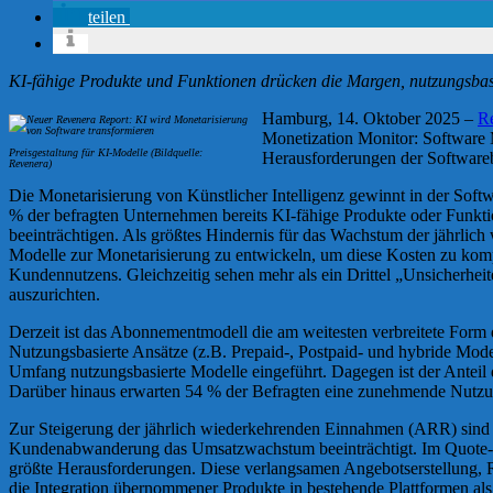
teilen
KI-fähige Produkte und Funktionen drücken die Margen, nutzungsbas
Hamburg, 14. Oktober 2025 –
R
Monetization Monitor: Software 
Preisgestaltung für KI-Modelle (Bildquelle:
Herausforderungen der Software
Revenera)
Die Monetarisierung von Künstlicher Intelligenz gewinnt in der Sof
% der befragten Unternehmen bereits KI-fähige Produkte oder Funktione
beeinträchtigen. Als größtes Hindernis für das Wachstum der jährli
Modelle zur Monetarisierung zu entwickeln, um diese Kosten zu komp
Kundennutzens. Gleichzeitig sehen mehr als ein Drittel „Unsicherhe
auszurichten.
Derzeit ist das Abonnementmodell die am weitesten verbreitete Form 
Nutzungsbasierte Ansätze (z.B. Prepaid-, Postpaid- und hybride Mod
Umfang nutzungsbasierte Modelle eingeführt. Dagegen ist der Anteil 
Darüber hinaus erwarten 54 % der Befragten eine zunehmende Nutz
Zur Steigerung der jährlich wiederkehrenden Einnahmen (ARR) sind 
Kundenabwanderung das Umsatzwachstum beeinträchtigt. Im Quote-to
größte Herausforderungen. Diese verlangsamen Angebotserstellung, 
die Integration übernommener Produkte in bestehende Plattformen al