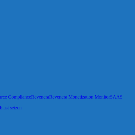
rce Compliance
Revenera
Revenera Monetization Monitor
SAAS
blast setzen