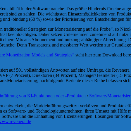
Rentabilität in der Softwarebranche. Das größte Hindernis für eine ang
reit sind zu zahlen. Die wichtigsten Einsatzmöglichkeiten von Produktn
 und -bindung (60 %) sowie der Priorisierung von Entscheidungen fü
zen traditioneller Strategien zur Monetarisierung auf die Probe“, so N
ilität beeinträchtigen. Daher setzen Unternehmen zunehmend auf nutzun
mit einem Mix aus Abonnement und nutzungsabhängiger Abrechnung. D
 Branche: Denn Transparenz und messbarer Wert werden zur Grundlage 
are Monetization Models and Strategies“
steht hier zum Download berei
ert auf 501 vollständigen Antworten auf eine Umfrage, die Revenera v
P/VP (7 Prozent), Direktoren (34 Prozent), Manager/Teamleiter (15 Proz
tware-Monetarisierung; nachfolgende Berichte dieser Reihe befassen sic
Einführung von KI-Funktionen oder -Produkten
/
Software-Monetarisie
u entwickeln, die Markteinführungszeit zu verkürzen und Produkte ef
es Software- und Technologieunternehmen, ihren Umsatz mit Hilfe mo
on Software und die Einhaltung von Lizenzierungen. Lösungen für Soft
www.revenera.de