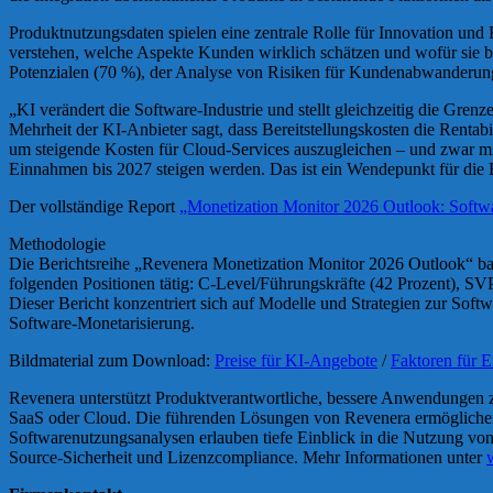
Produktnutzungsdaten spielen eine zentrale Rolle für Innovation und 
verstehen, welche Aspekte Kunden wirklich schätzen und wofür sie be
Potenzialen (70 %), der Analyse von Risiken für Kundenabwanderung
„KI verändert die Software-Industrie und stellt gleichzeitig die Gren
Mehrheit der KI-Anbieter sagt, dass Bereitstellungskosten die Rentab
um steigende Kosten für Cloud-Services auszugleichen – und zwar 
Einnahmen bis 2027 steigen werden. Das ist ein Wendepunkt für die
Der vollständige Report
„Monetization Monitor 2026 Outlook: Softw
Methodologie
Die Berichtsreihe „Revenera Monetization Monitor 2026 Outlook“ basi
folgenden Positionen tätig: C-Level/Führungskräfte (42 Prozent), SV
Dieser Bericht konzentriert sich auf Modelle und Strategien zur Sof
Software-Monetarisierung.
Bildmaterial zum Download:
Preise für KI-Angebote
/
Faktoren für 
Revenera unterstützt Produktverantwortliche, bessere Anwendungen z
SaaS oder Cloud. Die führenden Lösungen von Revenera ermöglichen 
Softwarenutzungsanalysen erlauben tiefe Einblick in die Nutzung v
Source-Sicherheit und Lizenzcompliance. Mehr Informationen unter