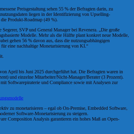
emessene Preisgestaltung sehen 55 % der Befragten darin, zu
utzungsdaten liegen in der Identifizierung von Upselling-
r die Produkt-Roadmap (49 %).
icole Segerer, SVP und General Manager bei Revenera. „Die große
gsbasierte Modelle. Mehr als die Hälfte plant konkret neue Modelle,
abei gehen 56 % davon aus, dass die nutzungsabhängigen
für eine nachhaltige Monetarisierung von KI.“
t.
on April bis Juni 2025 durchgeführt hat. Die Befragten waren in
ent) und einzelne Mitarbeiter/Nicht-Manager/Berater (3 Prozent).
h mit Softwarepiraterie und Compliance sowie mit Analysen zur
rungsmodelle
fektiv zu monetarisieren – egal ob On-Premise, Embedded Software,
derner Software-Monetarisierung zu steigern.
ware Composition Analysis garantieren ein hohes Maß an Open-