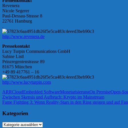
Firmenkontakt
Revenera
Nicole Segerer
Paul-Dessau-Strasse 8
22761 Hamburg
.
http://www.revenera.de
Pressekontakt
Lucy Turpin Communications GmbH
Sabine Listl
Prinzregentenstrasse 89
81675 München
+49 89 417761 – 16
http://www.lucyturpin.com
ARR
Cloud
Embedded Software
Monetarisierung
On Premise
Open-Sou
Beitragsnavigation
Vorheriger
Zwischen Skepsis und Aufbruch: Krypto im Mainstream
Beitrag:
Nächster
Fame Fighting 3: Wenn Reality-Stars in den Ring steigen und auf Fan
Beitrag:
Kategorien
Kategorien