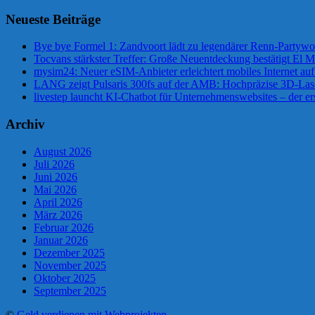
Neueste Beiträge
Bye bye Formel 1: Zandvoort lädt zu legendärer Renn-Partywo
Tocvans stärkster Treffer: Große Neuentdeckung bestätigt El M
mysim24: Neuer eSIM-Anbieter erleichtert mobiles Internet au
LANG zeigt Pulsaris 300fs auf der AMB: Hochpräzise 3D-Las
livestep launcht KI-Chatbot für Unternehmenswebsites – der er
Archiv
August 2026
Juli 2026
Juni 2026
Mai 2026
April 2026
März 2026
Februar 2026
Januar 2026
Dezember 2025
November 2025
Oktober 2025
September 2025
©
Geld verdienen mit Webprojekten