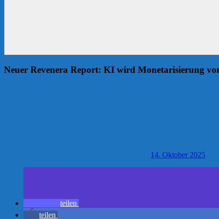
Neuer Revenera Report: KI wird Monetarisierung von
14. Oktober 2025
teilen
teilen