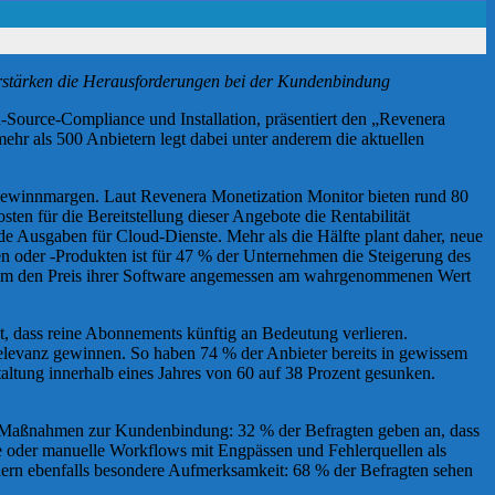
erstärken die Herausforderungen bei der Kundenbindung
-Source-Compliance und Installation, präsentiert den „Revenera
hr als 500 Anbietern legt dabei unter anderem die aktuellen
 Gewinnmargen. Laut Revenera Monetization Monitor bieten rund 80
ten für die Bereitstellung dieser Angebote die Rentabilität
e Ausgaben für Cloud-Dienste. Mehr als die Hälfte plant daher, neue
n oder -Produkten ist für 47 % der Unternehmen die Steigerung des
is, um den Preis ihrer Software angemessen am wahrgenommenen Wert
t, dass reine Abonnements künftig an Bedeutung verlieren.
Relevanz gewinnen. So haben 74 % der Anbieter bereits in gewissem
altung innerhalb eines Jahres von 60 auf 38 Prozent gesunken.
ken Maßnahmen zur Kundenbindung: 32 % der Befragten geben an, dass
oder manuelle Workflows mit Engpässen und Fehlerquellen als
ern ebenfalls besondere Aufmerksamkeit: 68 % der Befragten sehen