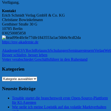
Verfügung.
Kontakt
Erich Schmidt Verlag GmbH & Co. KG
Christiane Bowinkelmann
Genthiner Straße 30 G
10785 Berlin
030250085858
https://esv-akademie.de
Akademie
ESV
Recht
Relaunch
Schulungen
Seminare
steuern
Verlag
Web
Beitragsnavigation
Vorheriger
Besser schlafen, besser leben
Beitrag:
Nächster
Vetter verabschiedet Geschäftsführer in den Ruhestand
Beitrag:
Kategorien
Kategorien
Neueste Beiträge
Tenable startet die branchenweit erste Open-Source-Plattform
für KI-Agenten
Wie stelle ich meine Logistik auf das volatile Marktverhalten