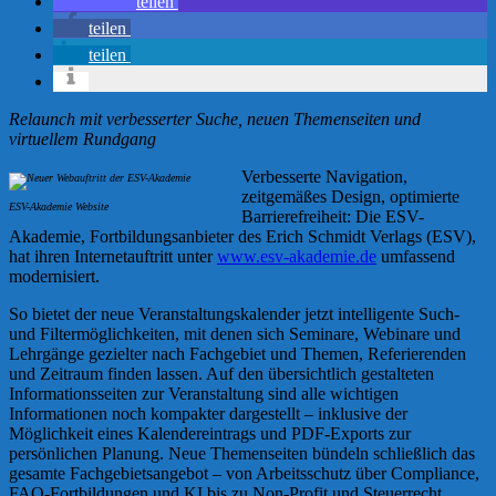
teilen
teilen
teilen
Relaunch mit verbesserter Suche, neuen Themenseiten und
virtuellem Rundgang
Verbesserte Navigation,
zeitgemäßes Design, optimierte
ESV-Akademie Website
Barrierefreiheit: Die ESV-
Akademie, Fortbildungsanbieter des Erich Schmidt Verlags (ESV),
hat ihren Internetauftritt unter
www.esv-akademie.de
umfassend
modernisiert.
So bietet der neue Veranstaltungskalender jetzt intelligente Such-
und Filtermöglichkeiten, mit denen sich Seminare, Webinare und
Lehrgänge gezielter nach Fachgebiet und Themen, Referierenden
und Zeitraum finden lassen. Auf den übersichtlich gestalteten
Informationsseiten zur Veranstaltung sind alle wichtigen
Informationen noch kompakter dargestellt – inklusive der
Möglichkeit eines Kalendereintrags und PDF-Exports zur
persönlichen Planung. Neue Themenseiten bündeln schließlich das
gesamte Fachgebietsangebot – von Arbeitsschutz über Compliance,
FAO-Fortbildungen und KI bis zu Non-Profit und Steuerrecht.