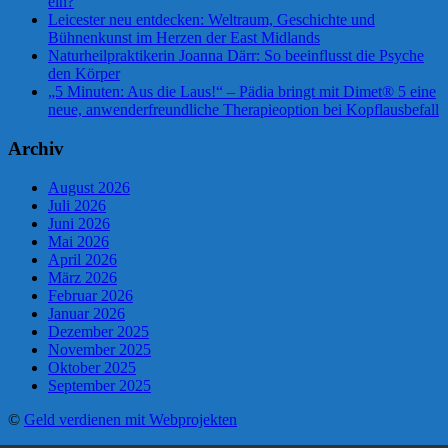
ein?
Leicester neu entdecken: Weltraum, Geschichte und
Bühnenkunst im Herzen der East Midlands
Naturheilpraktikerin Joanna Därr: So beeinflusst die Psyche
den Körper
„5 Minuten: Aus die Laus!“ – Pädia bringt mit Dimet® 5 eine
neue, anwenderfreundliche Therapieoption bei Kopflausbefall
Archiv
August 2026
Juli 2026
Juni 2026
Mai 2026
April 2026
März 2026
Februar 2026
Januar 2026
Dezember 2025
November 2025
Oktober 2025
September 2025
©
Geld verdienen mit Webprojekten