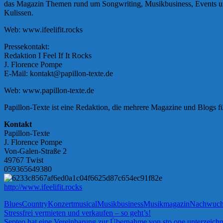
das Magazin Themen rund um Songwriting, Musikbusiness, Events und 
Kulissen.
Web: www.ifeelifit.rocks
Pressekontakt:
Redaktion I Feel If It Rocks
J. Florence Pompe
E-Mail: kontakt@papillon-texte.de
Web: www.papillon-texte.de
Papillon-Texte ist eine Redaktion, die mehrere Magazine und Blogs fü
Kontakt
Papillon-Texte
J. Florence Pompe
Von-Galen-Straße 2
49767 Twist
059365649380
http://www.ifeelifit.rocks
Blues
Country
Konzert
musical
Musikbusiness
Musikmagazin
Nachwuch
Beitragsnavigation
Vorheriger
Stressfrei vermieten und verkaufen – so geht’s!
Beitrag:
Nächster
Septeo hat eine Vereinbarung zur Übernahme von stp.one unterzeich