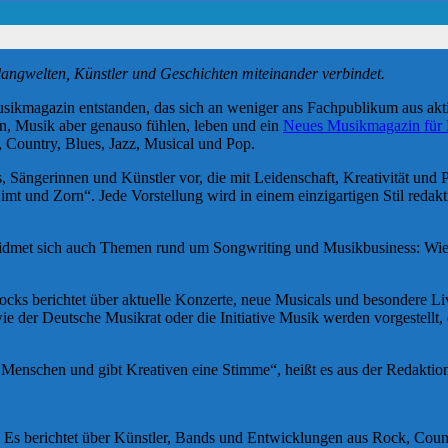
langwelten, Künstler und Geschichten miteinander verbindet.
usikmagazin entstanden, das sich an weniger ans Fachpublikum aus aktiv
en, Musik aber genauso fühlen, leben und ein
Neues Musikmagazin für 
, Country, Blues, Jazz, Musical und Pop.
, Sängerinnen und Künstler vor, die mit Leidenschaft, Kreativität und 
nd Zorn“. Jede Vorstellung wird in einem einzigartigen Stil redaktion
widmet sich auch Themen rund um Songwriting und Musikbusiness: Wie e
Rocks berichtet über aktuelle Konzerte, neue Musicals und besondere L
wie der Deutsche Musikrat oder die Initiative Musik werden vorgestell
t Menschen und gibt Kreativen eine Stimme“, heißt es aus der Redaktio
. Es berichtet über Künstler, Bands und Entwicklungen aus Rock, Coun