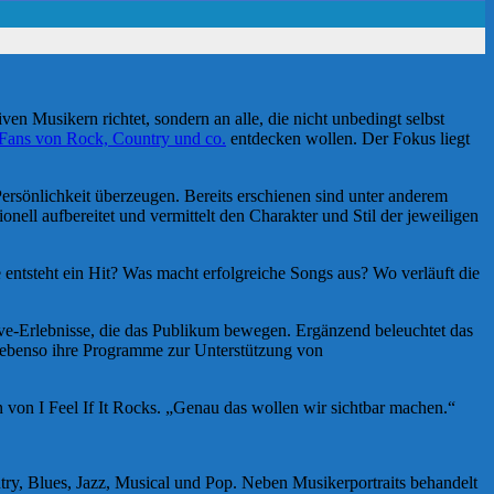
en Musikern richtet, sondern an alle, die nicht unbedingt selbst
Fans von Rock, Country und co.
entdecken wollen. Der Fokus liegt
Persönlichkeit überzeugen. Bereits erschienen sind unter anderem
ell aufbereitet und vermittelt den Charakter und Stil der jeweiligen
ntsteht ein Hit? Was macht erfolgreiche Songs aus? Wo verläuft die
ive-Erlebnisse, die das Publikum bewegen. Ergänzend beleuchtet das
t, ebenso ihre Programme zur Unterstützung von
n von I Feel If It Rocks. „Genau das wollen wir sichtbar machen.“
try, Blues, Jazz, Musical und Pop. Neben Musikerportraits behandelt