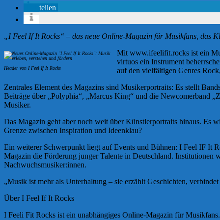
teilen
„I Feel If It Rocks“ – das neue Online-Magazin für Musikfans, das K
Mit www.ifeelifit.rocks ist ein M
virtuos ein Instrument beherrsch
Header von I Feel If It Rocks
auf den vielfältigen Genres Rock
Zentrales Element des Magazins sind Musikerportraits: Es stellt Bands
Beiträge über „Polyphia“, „Marcus King“ und die Newcomerband „Zimt u
Musiker.
Das Magazin geht aber noch weit über Künstlerportraits hinaus. Es 
Grenze zwischen Inspiration und Ideenklau?
Ein weiterer Schwerpunkt liegt auf Events und Bühnen: I Feel IF It 
Magazin die Förderung junger Talente in Deutschland. Institutionen 
Nachwuchsmusiker:innen.
„Musik ist mehr als Unterhaltung – sie erzählt Geschichten, verbinde
Über I Feel If It Rocks
I Feeli Fit Rocks ist ein unabhängiges Online-Magazin für Musikfans