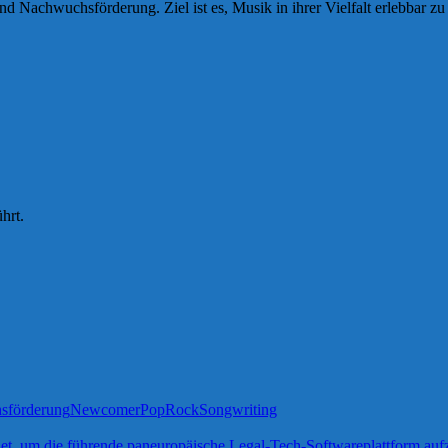
Nachwuchsförderung. Ziel ist es, Musik in ihrer Vielfalt erlebbar zu 
hrt.
sförderung
Newcomer
Pop
Rock
Songwriting
net, um die führende paneuropäische Legal-Tech-Softwareplattform au