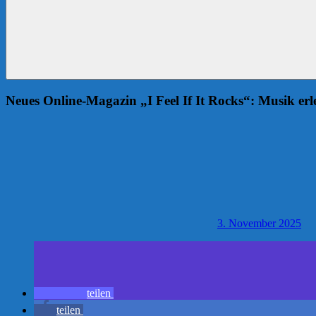
Neues Online-Magazin „I Feel If It Rocks“: Musik erl
3. November 2025
teilen
teilen