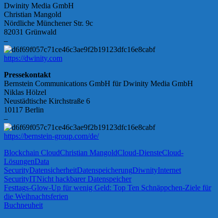
Dwinity Media GmbH
Christian Mangold
Nördliche Münchener Str. 9c
82031 Grünwald
–
https://dwinity.com
Pressekontakt
Bernstein Communications GmbH für Dwinity Media GmbH
Niklas Hölzel
Neustädtische Kirchstraße 6
10117 Berlin
–
https://bernstein-group.com/de/
Blockchain Cloud
Christian Mangold
Cloud-Dienste
Cloud-
Lösungen
Data
Security
Datensicherheit
Datenspeicherung
Diwnity
Internet
Security
IT
Nicht hackbarer Datenspeicher
Beitragsnavigation
Vorheriger
Festtags-Glow-Up für wenig Geld: Top Ten Schnäppchen-Ziele für
Beitrag:
die Weihnachtsferien
Nächster
Buchneuheit
Beitrag: