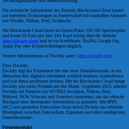
Technologiepartner und Markteinführung
Die technische Infrastruktur des Dwinity Blockchain-Cloud basiert
auf erprobten Technologien in Partnerschaft mit namhaften Akteuren
wie Nividia, Nillion, Storj, Avalanche.
Die Blockchain Cloud bietet im Starter-Paket 250 GB Speicherplatz
und kostet 95 Euro pro Jahr. Der Kauf erfolgt über die Website
https://dwinity.shop/
und ist via Kreditkarte, PayPal, Google Pay,
Apple Pay oder Kryptowährungen möglich.
Weitere Informationen zu Dwinity unter:
https://dwinity.com
Über Dwinity:
Dwinity legt das Fundament für eine neue Datenökonomie, in der
Menschen ihre digitalen Identitäten wirklich besitzen, kontrollieren
und von ihnen profitieren können. Mit der Blockchain Cloud bringt
Dwinity sein erstes Produkt auf den Markt. Gegründet 2023, arbeitet
Dwinity mit Partnern wie NVIDIA Inception, Nillion, Storj,
Bitbond, SKW Schwarz und Annerton zusammen, um das ethische
Rückgrat einer dezentralen Infrastruktur zu gestalten. Mit dPIN,
dSCI und speziellen Entwickler-Tools liefert Dwinity das fehlende
Bindeglied zwischen Datenschutz, Eigentum und einer intelligenten
Datenökonomie.
Firmenkontakt