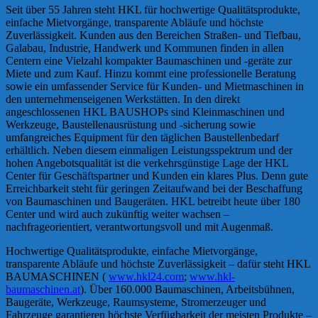
Seit über 55 Jahren steht HKL für hochwertige Qualitätsprodukte,
einfache Mietvorgänge, transparente Abläufe und höchste
Zuverlässigkeit. Kunden aus den Bereichen Straßen- und Tiefbau,
Galabau, Industrie, Handwerk und Kommunen finden in allen
Centern eine Vielzahl kompakter Baumaschinen und -geräte zur
Miete und zum Kauf. Hinzu kommt eine professionelle Beratung
sowie ein umfassender Service für Kunden- und Mietmaschinen in
den unternehmenseigenen Werkstätten. In den direkt
angeschlossenen HKL BAUSHOPs sind Kleinmaschinen und
Werkzeuge, Baustellenausrüstung und -sicherung sowie
umfangreiches Equipment für den täglichen Baustellenbedarf
erhältlich. Neben diesem einmaligen Leistungsspektrum und der
hohen Angebotsqualität ist die verkehrsgünstige Lage der HKL
Center für Geschäftspartner und Kunden ein klares Plus. Denn gute
Erreichbarkeit steht für geringen Zeitaufwand bei der Beschaffung
von Baumaschinen und Baugeräten. HKL betreibt heute über 180
Center und wird auch zukünftig weiter wachsen –
nachfrageorientiert, verantwortungsvoll und mit Augenmaß.
Hochwertige Qualitätsprodukte, einfache Mietvorgänge,
transparente Abläufe und höchste Zuverlässigkeit – dafür steht HKL
BAUMASCHINEN (
www.hkl24.com
;
www.hkl-
baumaschinen.at
). Über 160.000 Baumaschinen, Arbeitsbühnen,
Baugeräte, Werkzeuge, Raumsysteme, Stromerzeuger und
Fahrzeuge garantieren höchste Verfügbarkeit der meisten Produkte –