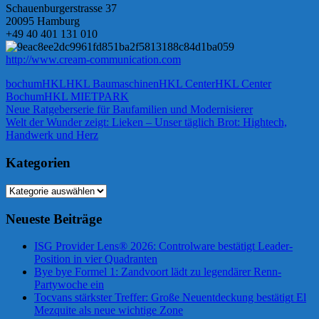
Schauenburgerstrasse 37
20095 Hamburg
+49 40 401 131 010
http://www.cream-communication.com
bochum
HKL
HKL Baumaschinen
HKL Center
HKL Center
Bochum
HKL MIETPARK
Beitragsnavigation
Vorheriger
Neue Ratgeberserie für Baufamilien und Modernisierer
Beitrag:
Nächster
Welt der Wunder zeigt: Lieken – Unser täglich Brot: Hightech,
Beitrag:
Handwerk und Herz
Kategorien
Kategorien
Neueste Beiträge
ISG Provider Lens® 2026: Controlware bestätigt Leader-
Position in vier Quadranten
Bye bye Formel 1: Zandvoort lädt zu legendärer Renn-
Partywoche ein
Tocvans stärkster Treffer: Große Neuentdeckung bestätigt El
Mezquite als neue wichtige Zone