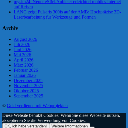
mysim24: Neuer eSIM-Anbieter erleichtert mobiles Internet
auf Reisen
LANG zeigt Pulsaris 300fs auf der AMB: Hochpräzise 3D-
Laserbearbeitung für Werkzeuge und Formen
Archiv
August 2026
Juli 2026
Juni 2026
Mai 2026
April 2026
März 2026
Februar 2026
Januar 2026
Dezember 2025
November 2025
Oktober 2025
September 2025
©
Geld verdienen mit Webprojekten
Diese Website benutzt Cookies. Wenn Sie diese Webseite nutzen,
akzeptieren Sie die Verwendung von Cookies.
OK, ich habe verstanden!
Weitere Informationen