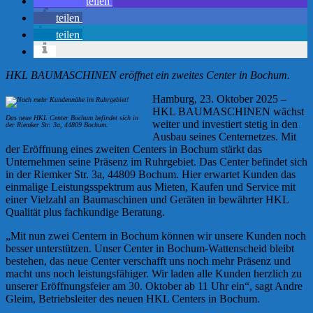
teilen
teilen
teilen
HKL BAUMASCHINEN eröffnet ein zweites Center in Bochum.
Hamburg, 23. Oktober 2025 –
HKL BAUMASCHINEN wächst
Das neue HKL Center Bochum befindet sich in
weiter und investiert stetig in den
der Riemker Str. 3a, 44809 Bochum.
Ausbau seines Centernetzes. Mit
der Eröffnung eines zweiten Centers in Bochum stärkt das
Unternehmen seine Präsenz im Ruhrgebiet. Das Center befindet sich
in der Riemker Str. 3a, 44809 Bochum. Hier erwartet Kunden das
einmalige Leistungsspektrum aus Mieten, Kaufen und Service mit
einer Vielzahl an Baumaschinen und Geräten in bewährter HKL
Qualität plus fachkundige Beratung.
„Mit nun zwei Centern in Bochum können wir unsere Kunden noch
besser unterstützen. Unser Center in Bochum-Wattenscheid bleibt
bestehen, das neue Center verschafft uns noch mehr Präsenz und
macht uns noch leistungsfähiger. Wir laden alle Kunden herzlich zu
unserer Eröffnungsfeier am 30. Oktober ab 11 Uhr ein“, sagt Andre
Gleim, Betriebsleiter des neuen HKL Centers in Bochum.