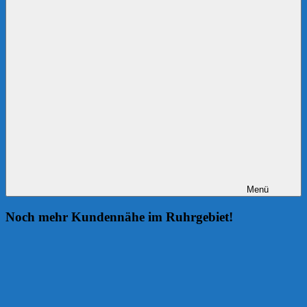
Menü
Noch mehr Kundennähe im Ruhrgebiet!