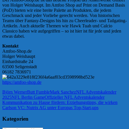
von Holger Weishaupt. Im Amfoo Shop auf Print on Demand Basis
(PoD) bieten wir eine breite Palette an Produkten, die jedem
Geschmack und jeder Vorliebe gerecht werden. Von historischen
Teams über Fantasy-Designs bis hin zu Cheerleader- und Tailgating-
Artikeln. Auch aktuelle Themen wie Hawk Tuah und Calcio
Classico haben wir aufgegriffen – so ist hier ist für jede und jeden
etwas dabei.
Kontakt
Amfoo-Shop.de
Holger Weishaupt
Einhardstraße 24
63500 Seligenstadt
06182 7836971
https://amfoo-shop.de
Björn Werner
Butt Fumble
Mark Sanchez
NFL Adventskalender
2025
NFL Berlin Game
Offizieller NFL Adventskalender
Beitragsnavigation
Vorheriger
Kommunikation zu Hause fördern: Erziehungstipps, die wirken
Beitrag:
Nächster
Carlson VC: Nutrix AG unter Europas Top-Start-ups
Beitrag:
Kategorien