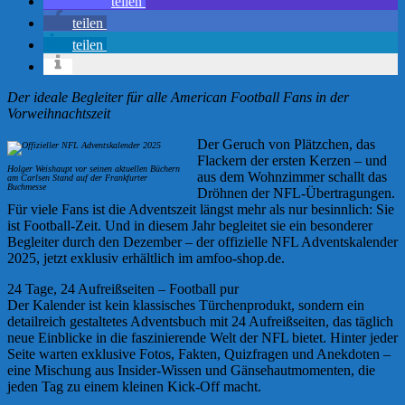
teilen
teilen
teilen
Der ideale Begleiter für alle American Football Fans in der
Vorweihnachtszeit
Der Geruch von Plätzchen, das
Flackern der ersten Kerzen – und
Holger Weishaupt vor seinen aktuellen Büchern
aus dem Wohnzimmer schallt das
am Carlsen Stand auf der Frankfurter
Buchmesse
Dröhnen der NFL-Übertragungen.
Für viele Fans ist die Adventszeit längst mehr als nur besinnlich: Sie
ist Football-Zeit. Und in diesem Jahr begleitet sie ein besonderer
Begleiter durch den Dezember – der offizielle NFL Adventskalender
2025, jetzt exklusiv erhältlich im amfoo-shop.de.
24 Tage, 24 Aufreißseiten – Football pur
Der Kalender ist kein klassisches Türchenprodukt, sondern ein
detailreich gestaltetes Adventsbuch mit 24 Aufreißseiten, das täglich
neue Einblicke in die faszinierende Welt der NFL bietet. Hinter jeder
Seite warten exklusive Fotos, Fakten, Quizfragen und Anekdoten –
eine Mischung aus Insider-Wissen und Gänsehautmomenten, die
jeden Tag zu einem kleinen Kick-Off macht.