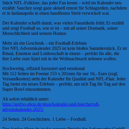
Stück NFL-Folklore, das jeder Fan kennt – wird im Kalender neu
erzählt: Sanchez sorgt ganz aktuell erneut für Schlagzeilen, nachdem
er in Indianapolis in einen handfesten Streit verwickelt war.
Der Kalender schafft damit, was vielen Fanartikeln fehlt: Er erzählt
und zeigt Football so, wie er ist – mit all seiner Dramatik, seiner
Menschlichkeit und seinem Humor.
Mehr als ein Geschenk – ein Football-Erlebnis
Der NFL Adventskalender 2025 ist kein bloßes Sammlerstück. Er ist
Ritual, Emotion und Leidenschaft in einem – perfekt für alle, die
ihre Liebe zum Spiel mit in die Weihnachtszeit nehmen wollen.
Hochwertig, offiziell lizenziert und emotional
Mit 112 Seiten im Format 153 x 201mm für nur 16,- Euro (zzgl.
Versandkosten) steht der Kalender für Qualität und NFL-Flair. Jeder
Tag bietet ein neues Erlebnis – perfekt, um sich Tag für Tag auf den
Super Bowl einzustimmen.
Ab sofort erhältlich unter:
https://amfoo-shop.de/shop/kalender-und-buecher/nfl-
adventskalender-2025/
24 Seiten. 24 Geschichten. 1 Liebe – Football.
Der Amfoo-Shop.de ist das neueste Projekt der Ankerwerke GmbH