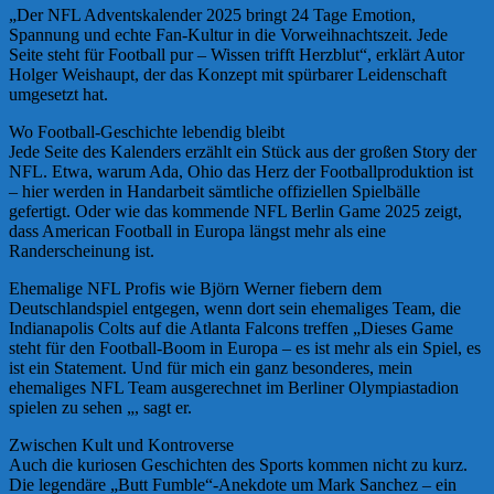
„Der NFL Adventskalender 2025 bringt 24 Tage Emotion,
Spannung und echte Fan-Kultur in die Vorweihnachtszeit. Jede
Seite steht für Football pur – Wissen trifft Herzblut“, erklärt Autor
Holger Weishaupt, der das Konzept mit spürbarer Leidenschaft
umgesetzt hat.
Wo Football-Geschichte lebendig bleibt
Jede Seite des Kalenders erzählt ein Stück aus der großen Story der
NFL. Etwa, warum Ada, Ohio das Herz der Footballproduktion ist
– hier werden in Handarbeit sämtliche offiziellen Spielbälle
gefertigt. Oder wie das kommende NFL Berlin Game 2025 zeigt,
dass American Football in Europa längst mehr als eine
Randerscheinung ist.
Ehemalige NFL Profis wie Björn Werner fiebern dem
Deutschlandspiel entgegen, wenn dort sein ehemaliges Team, die
Indianapolis Colts auf die Atlanta Falcons treffen „Dieses Game
steht für den Football-Boom in Europa – es ist mehr als ein Spiel, es
ist ein Statement. Und für mich ein ganz besonderes, mein
ehemaliges NFL Team ausgerechnet im Berliner Olympiastadion
spielen zu sehen „, sagt er.
Zwischen Kult und Kontroverse
Auch die kuriosen Geschichten des Sports kommen nicht zu kurz.
Die legendäre „Butt Fumble“-Anekdote um Mark Sanchez – ein