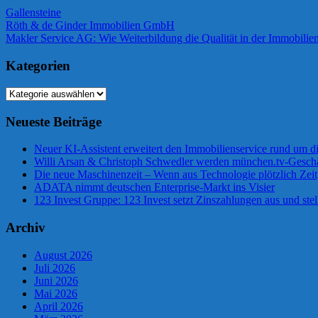
Gallensteine
Beitragsnavigation
Vorheriger
Röth & de Ginder Immobilien GmbH
Beitrag:
Nächster
Makler Service AG: Wie Weiterbildung die Qualität in der Immobilien
Beitrag:
Kategorien
Kategorien
Neueste Beiträge
Neuer KI-Assistent erweitert den Immobilienservice rund um d
Willi Arsan & Christoph Schwedler werden münchen.tv-Geschä
Die neue Maschinenzeit – Wenn aus Technologie plötzlich Zeit
ADATA nimmt deutschen Enterprise-Markt ins Visier
123 Invest Gruppe: 123 Invest setzt Zinszahlungen aus und stel
Archiv
August 2026
Juli 2026
Juni 2026
Mai 2026
April 2026