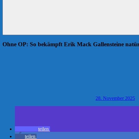
Ohne OP: So bekämpft Erik Mack Gallensteine natür
28. November 2025
teilen
teilen