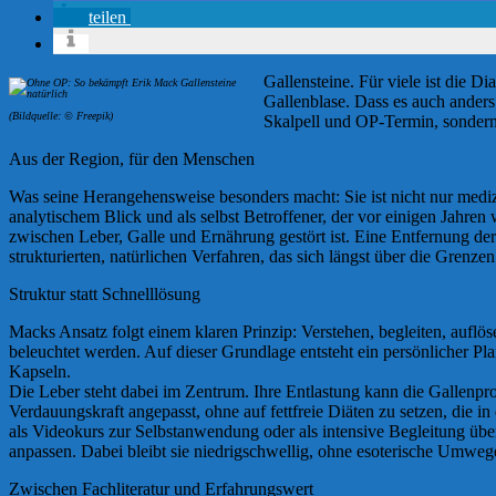
teilen
Gallensteine. Für viele ist die 
Gallenblase. Dass es auch anders
(Bildquelle: © Freepik)
Skalpell und OP-Termin, sondern 
Aus der Region, für den Menschen
Was seine Herangehensweise besonders macht: Sie ist nicht nur mediz
analytischem Blick und als selbst Betroffener, der vor einigen Jahr
zwischen Leber, Galle und Ernährung gestört ist. Eine Entfernung der
strukturierten, natürlichen Verfahren, das sich längst über die Grenzen
Struktur statt Schnelllösung
Macks Ansatz folgt einem klaren Prinzip: Verstehen, begleiten, aufl
beleuchtet werden. Auf dieser Grundlage entsteht ein persönlicher Pl
Kapseln.
Die Leber steht dabei im Zentrum. Ihre Entlastung kann die Gallenprod
Verdauungskraft angepasst, ohne auf fettfreie Diäten zu setzen, die i
als Videokurs zur Selbstanwendung oder als intensive Begleitung üb
anpassen. Dabei bleibt sie niedrigschwellig, ohne esoterische Umwege
Zwischen Fachliteratur und Erfahrungswert