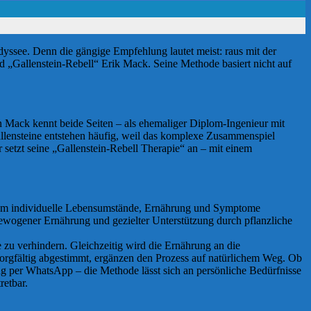
dyssee. Denn die gängige Empfehlung lautet meist: raus mit der
nd „Gallenstein-Rebell“ Erik Mack. Seine Methode basiert nicht auf
nn Mack kennt beide Seiten – als ehemaliger Diplom-Ingenieur mit
Gallensteine entstehen häufig, weil das komplexe Zusammenspiel
 setzt seine „Gallenstein-Rebell Therapie“ an – mit einem
ei dem individuelle Lebensumstände, Ernährung und Symptome
sgewogener Ernährung und gezielter Unterstützung durch pflanzliche
e zu verhindern. Gleichzeitig wird die Ernährung an die
, sorgfältig abgestimmt, ergänzen den Prozess auf natürlichem Weg. Ob
g per WhatsApp – die Methode lässt sich an persönliche Bedürfnisse
retbar.