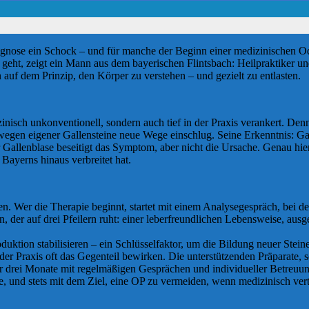
Diagnose ein Schock – und für manche der Beginn einer medizinischen O
 geht, zeigt ein Mann aus dem bayerischen Flintsbach: Heilpraktiker u
auf dem Prinzip, den Körper zu verstehen – und gezielt zu entlasten.
inisch unkonventionell, sondern auch tief in der Praxis verankert. De
en wegen eigener Gallensteine neue Wege einschlug. Seine Erkenntnis: 
 Gallenblase beseitigt das Symptom, aber nicht die Ursache. Genau hier
 Bayerns hinaus verbreitet hat.
ösen. Wer die Therapie beginnt, startet mit einem Analysegespräch, b
an, der auf drei Pfeilern ruht: einer leberfreundlichen Lebensweise, au
uktion stabilisieren – ein Schlüsselfaktor, um die Bildung neuer Stein
n der Praxis oft das Gegenteil bewirken. Die unterstützenden Präparate
er drei Monate mit regelmäßigen Gesprächen und individueller Betreuun
, und stets mit dem Ziel, eine OP zu vermeiden, wenn medizinisch vert