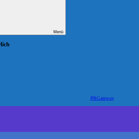
Menü
lich
PRGateway