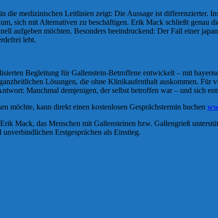
k in die medizinischen Leitlinien zeigt: Die Aussage ist differenzierter
aum, sich mit Alternativen zu beschäftigen. Erik Mack schließt genau 
chnell aufgeben möchten. Besonders beeindruckend: Der Fall einer japa
defrei lebt.
alisierten Begleitung für Gallenstein-Betroffene entwickelt – mit baye
nzheitlichen Lösungen, die ohne Klinikaufenthalt auskommen. Für viel
twort: Manchmal demjenigen, der selbst betroffen war – und sich ents
ssen möchte, kann direkt einen kostenlosen Gesprächstermin buchen
www
Erik Mack, das Menschen mit Gallensteinen bzw. Gallengrieß unterstütz
unverbindlichen Erstgesprächen als Einstieg.