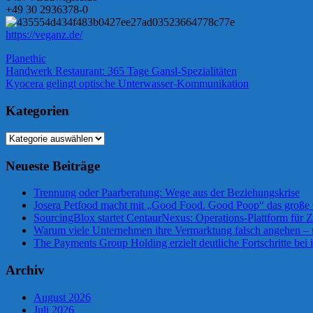
+49 30 2936378-0
https://veganz.de/
Planethic
Beitragsnavigation
Vorheriger
Handwerk Restaurant: 365 Tage Gansl-Spezialitäten
Beitrag:
Nächster
Kyocera gelingt optische Unterwasser-Kommunikation
Beitrag:
Kategorien
Kategorien
Neueste Beiträge
Trennung oder Paarberatung: Wege aus der Beziehungskrise
Josera Petfood macht mit „Good Food. Good Poop“ das große 
SourcingBlox startet CentaurNexus: Operations-Plattform für
Warum viele Unternehmen ihre Vermarktung falsch angehen –
The Payments Group Holding erzielt deutliche Fortschritte bei 
Archiv
August 2026
Juli 2026