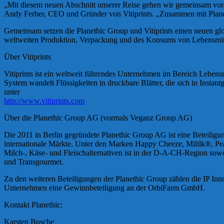
„Mit diesem neuen Abschnitt unserer Reise gehen wir gemeinsam voran
Andy Ferber, CEO und Gründer von Vitiprints. „Zusammen mit Planethi
Gemeinsam setzen die Planethic Group und Vitiprints einen neuen glo
weltweiten Produktion, Verpackung und des Konsums von Lebensmit
Über Vitiprints
Vitiprints ist ein weltweit führendes Unternehmen im Bereich Leben
System wandelt Flüssigkeiten in druckbare Blätter, die sich in Insta
unter
http://www.vitiprints.com
Über die Planethic Group AG (vormals Veganz Group AG)
Die 2011 in Berlin gegründete Planethic Group AG ist eine Beteilig
internationale Märkte. Unter den Marken Happy Cheeze, Mililk®, Pea
Milch-, Käse- und Fleischalternativen ist in der D-A-CH-Region sow
und Transgourmet.
Zu den weiteren Beteiligungen der Planethic Group zählen die IP In
Unternehmen eine Gewinnbeteiligung an der OrbiFarm GmbH.
Kontakt Planethic:
Karsten Busche