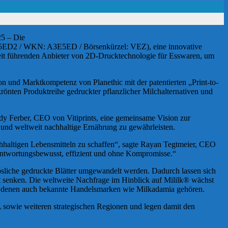
25 – Die
E5ED2 / WKN: A3E5ED / Börsenkürzel: VEZ), eine innovative
weit führenden Anbieter von 2D-Drucktechnologie für Esswaren, um
ion und Marktkompetenz von Planethic mit der patentierten „Print-to-
önten Produktreihe gedruckter pflanzlicher Milchalternativen und
dy Ferber, CEO von Vitiprints, eine gemeinsame Vision zur
n und weltweit nachhaltige Ernährung zu gewährleisten.
hhaltigen Lebensmitteln zu schaffen“, sagte Rayan Tegtmeier, CEO
rantwortungsbewusst, effizient und ohne Kompromisse.“
lösliche gedruckte Blätter umgewandelt werden. Dadurch lassen sich
t senken. Die weltweite Nachfrage im Hinblick auf Mililk® wächst
, zu denen auch bekannte Handelsmarken wie Milkadamia gehören.
A sowie weiteren strategischen Regionen und legen damit den