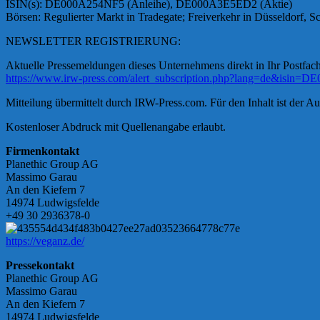
ISIN(s): DE000A254NF5 (Anleihe), DE000A3E5ED2 (Aktie)
Börsen: Regulierter Markt in Tradegate; Freiverkehr in Düsseldorf, Sc
NEWSLETTER REGISTRIERUNG:
Aktuelle Pressemeldungen dieses Unternehmens direkt in Ihr Postfach
https://www.irw-press.com/alert_subscription.php?lang=de&isin
Mitteilung übermittelt durch IRW-Press.com. Für den Inhalt ist der Au
Kostenloser Abdruck mit Quellenangabe erlaubt.
Firmenkontakt
Planethic Group AG
Massimo Garau
An den Kiefern 7
14974 Ludwigsfelde
+49 30 2936378-0
https://veganz.de/
Pressekontakt
Planethic Group AG
Massimo Garau
An den Kiefern 7
14974 Ludwigsfelde