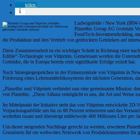
teilen
Ludwigsfelde / New York (IRW-P
Planethic Group AG (vormals V
FoodTech-Investmentholding, mel
die Produktion und den Vertrieb von gedruckten Getränken auf inter
Diese Zusammenarbeit ist ein wichtiger Schritt in Richtung einer nac
Edible“-Technologie von Vitiprints. Gemeinsam werden die Unternehm
Getränke, die in Europa bereits erste signifikante Erfolge erzielt hat.
Nach Strategiegesprächen in der Firmenzentrale von Vitiprints in N
Förderung eines Lebensmittelökosystems der nächsten Generation, das 
„Planethic und Vitiprints verbindet nun eine gemeinsame Mission: d
von Planethic. „Diese Allianz ermöglicht es uns, die Art und Weise 
Im Mittelpunkt der Initiative steht das von Vitiprints entwickelte 2
Verpackungsabfälle um bis zu 88 Prozent reduzieren und das Versand
weiterhin rasant und übersteigt mittlerweile 400 Millionen Liter pr
Um dieser steigenden Nachfrage gerecht zu werden, erweitern Planeth
Grundstein für ein weltweites Netzwerk von Produktionszentren für g