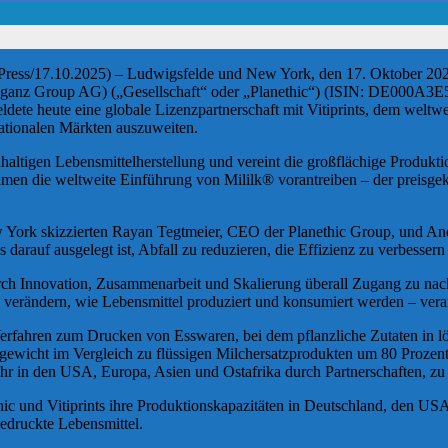
ress/17.10.2025) – Ludwigsfelde und New York, den 17. Oktober 20
eganz Group AG) („Gesellschaft“ oder „Planethic“) (ISIN: DE000A3
dete heute eine globale Lizenzpartnerschaft mit Vitiprints, dem welt
nationalen Märkten auszuweiten.
hhaltigen Lebensmittelherstellung und vereint die großflächige Produkt
en die weltweite Einführung von Mililk® vorantreiben – der preisgekr
ew York skizzierten Rayan Tegtmeier, CEO der Planethic Group, und An
darauf ausgelegt ist, Abfall zu reduzieren, die Effizienz zu verbesser
urch Innovation, Zusammenarbeit und Skalierung überall Zugang zu nac
zu verändern, wie Lebensmittel produziert und konsumiert werden – ve
D-Verfahren zum Drucken von Esswaren, bei dem pflanzliche Zutaten in 
gewicht im Vergleich zu flüssigen Milchersatzprodukten um 80 Prozen
o Jahr in den USA, Europa, Asien und Ostafrika durch Partnerschaften
ic und Vitiprints ihre Produktionskapazitäten in Deutschland, den US
edruckte Lebensmittel.