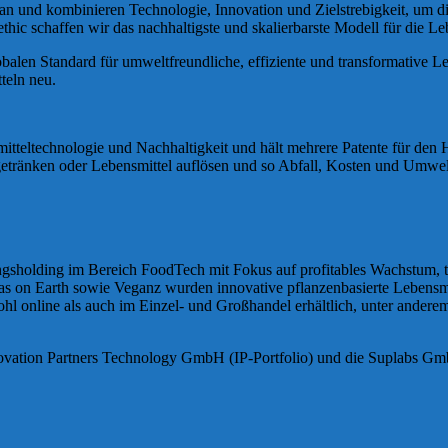
 und kombinieren Technologie, Innovation und Zielstrebigkeit, um die 
c schaffen wir das nachhaltigste und skalierbarste Modell für die Leb
balen Standard für umweltfreundliche, effiziente und transformative L
teln neu.
smitteltechnologie und Nachhaltigkeit und hält mehrere Patente für d
ntgetränken oder Lebensmittel auflösen und so Abfall, Kosten und Umwel
ungsholding im Bereich FoodTech mit Fokus auf profitables Wachstum, 
s on Earth sowie Veganz wurden innovative pflanzenbasierte Lebensmi
ohl online als auch im Einzel- und Großhandel erhältlich, unter ander
novation Partners Technology GmbH (IP-Portfolio) und die Suplabs Gm