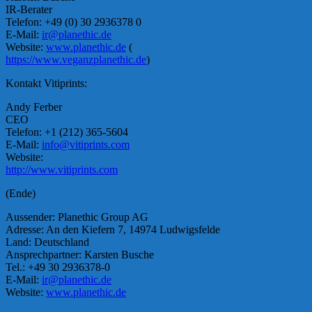
IR-Berater
Telefon: +49 (0) 30 2936378 0
E-Mail:
ir@planethic.de
Website:
www.planethic.de
(
https://www.veganzplanethic.de
)
Kontakt Vitiprints:
​Andy Ferber
CEO
Telefon: +1 (212) 365-5604
E-Mail:
info@vitiprints.com
Website:
http://www.vitiprints.com
(Ende)
Aussender: Planethic Group AG
Adresse: An den Kiefern 7, 14974 Ludwigsfelde
Land: Deutschland
Ansprechpartner: Karsten Busche
Tel.: +49 30 2936378-0
E-Mail:
ir@planethic.de
Website:
www.planethic.de