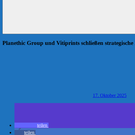
Planethic Group und Vitiprints schließen strategisch
17. Oktober 2025
teilen
teilen